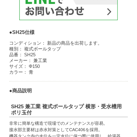
●SH25仕様
コンディション：
新品の商品を出荷します。
種別：
複式ボールタップ
品番：
SH25
メーカー：
兼工業
サイズ：
Φ150
カラー：
青
●商品説明
SH25 兼工業 複式ボールタップ 横形・受水槽用
ポリ玉付
非常に簡単な構造で現場でのメンテナンスが容易。
接水部主要材は赤水対策としてCAC406を採用。
機器タンク内の水位を一定水位に保つ際に使用し、給湯器、