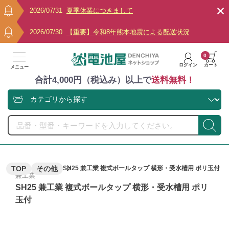
2026/07/31
夏季休業につきまして
2026/07/30
【重要】令和8年熊本地震による配送状況
0
ログイン
カート
メニュー
合計4,000円（税込み）以上で
送料無料！
TOP
その他
SH25 兼工業 複式ボールタップ 横形・受水槽用 ポリ玉付
兼工業
SH25 兼工業 複式ボールタップ 横形・受水槽用 ポリ
玉付