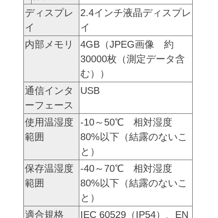
ディスプレ
2.4インチ液晶ディスプレ
イ
イ
内部メモリ
4GB（JPEG画像 約
30000枚（測定データ含
む））
通信インタ
USB
ーフェース
使用温湿度
-10～50℃ 相対湿度
範囲
80%以下（結露のないこ
と）
保存温湿度
-40～70℃ 相対湿度
範囲
80%以下（結露のないこ
と）
適合規格
IEC 60529（IP54）、EN