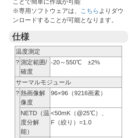
ことで簡単に作成が可能
※専用ソフトウェアは、
こちら
よりダウ
ンロードすることが可能となります。
仕様
温度測定
?
測定範囲/
-20～550℃ ±2%
確度
サーマルモジュール
?
熱画像解
96×96（9216画素）
像度
NETD（温
<50mK（@25℃）、
度分解
F（絞り）=1.0
能）