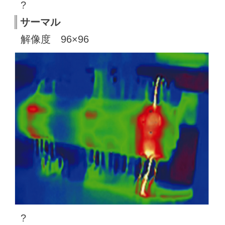
?
サーマル
解像度 96×96
?