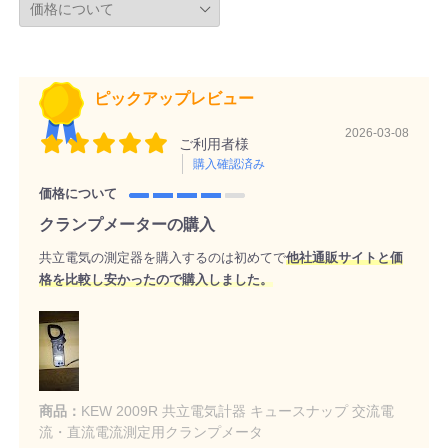
ピックアップレビュー
2026-03-08
ご利用者様
購入確認済み
価格について
クランプメーターの購入
共立電気の測定器を購入するのは初めてで
他社通販サイトと価
格を比較し安かったので購入しました。
商品：
KEW 2009R 共立電気計器 キュースナップ 交流電
流・直流電流測定用クランプメータ