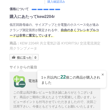
購入確認済み
価格について
購入にあたってkew2204r
低圧回路母線の、サイズアップと分電盤の小スペース化が進み
クランプ測定箇所が限定される中、
自由のきくフレシキブルコ
ードは非常に重宝しています。
商品：
KEW 2204R 共立電気計器 KYORITSU 交流電流測定
用クランプメータ
役に立った
0
サイトからの返信
×
22
1ヶ月以内に
個この商品が購入され
電池屋サポート
ました
この度は高評価レビューを頂き誠にありがとうございま
す。商品がご期待に添えたようで大変嬉しく思います。レ
ビューポイントも付与させていただきましたので、次回ご
活用下さい。今後ともどうぞよろしくお願いいたします。