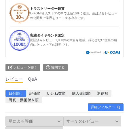
トラストリーダー銅賞
U-KOMI導入ストアの中で上位10%に選出。認証済みレビュー
の公開数で業界をリードする存在です。
実績ダイヤモンド認定
認証済みレビュー1,000件の大台を達成。揺るぎない信頼の頂
点に立つストアの証明です。
certified by
レビューを書く
質問する
レビュー
Q&A
日付順 ↓
評価順
いいね数順
購入確認順
返信順
写真・動画付き順
詳細フィルター