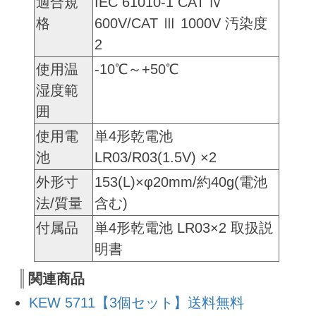
適合規
IEC 61010-1 CAT Ⅳ
格
600V/CAT Ⅲ 1000V 汚染度
2
使用温
-10℃～+50℃
湿度範
囲
使用電
単4形乾電池
池
LR03/R03(1.5V) ×2
外形寸
153(L)×φ20mm/約40g(電池
法/質量
含む)
付属品
単4形乾電池 LR03×2 取扱説
明書
関連商品
KEW 5711【3個セット】送料無料