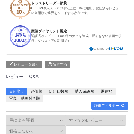
トラストリーダー銅賞
U-KOMI導入ストアの中で上位10%に選出。認証済みレビュー
の公開数で業界をリードする存在です。
実績ダイヤモンド認定
認証済みレビュー1,000件の大台を達成。揺るぎない信頼の頂
点に立つストアの証明です。
certified by
レビューを書く
質問する
レビュー
Q&A
日付順 ↓
評価順
いいね数順
購入確認順
返信順
写真・動画付き順
詳細フィルター