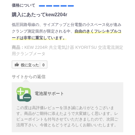
価格について
購入にあたってkew2204r
低圧回路母線の、サイズアップと分電盤の小スペース化が進み
クランプ測定箇所が限定される中、
自由のきくフレシキブルコ
ードは非常に重宝しています。
商品：
KEW 2204R 共立電気計器 KYORITSU 交流電流測定
用クランプメータ
役に立った
0
サイトからの返信
電池屋サポート
この度は高評価レビューを頂き誠にありがとうございま
す。商品がご期待に添えたようで大変嬉しく思います。レ
ビューポイントも付与させていただきましたので、次回ご
活用下さい。今後ともどうぞよろしくお願いいたします。