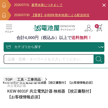
2026/07/31
夏季休業につきまして
2026/07/30
【重要】令和8年熊本地震による配送状況
0
ログイン
カート
メニュー
合計4,000円（税込み）以上で
送料無料！
TOP
工具・工事用品
KEW 8031F 共立電気計器 検相器 【校正書類付】 【お客様情報必須】
共立電気計器
KEW 8031F 共立電気計器 検相器 【校正書類付】
【お客様情報必須】