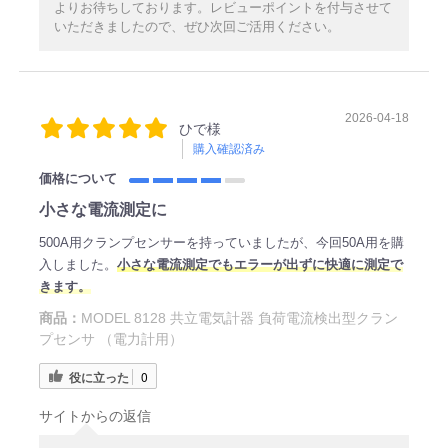
よりお待ちしております。レビューポイントを付与させて
いただきましたので、ぜひ次回ご活用ください。
2026-04-18
ひで様
購入確認済み
価格について
小さな電流測定に
500A用クランプセンサーを持っていましたが、今回50A用を購
入しました。
小さな電流測定でもエラーが出ずに快適に測定で
きます。
商品：
MODEL 8128 共立電気計器 負荷電流検出型クラン
プセンサ （電力計用）
役に立った
0
サイトからの返信