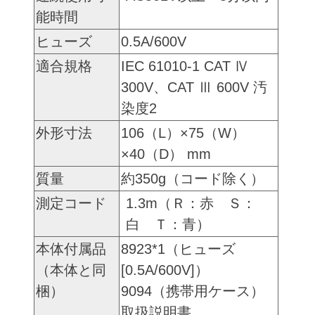
能時間
ヒューズ
0.5A/600V
適合規格
IEC 61010-1 CAT Ⅳ
300V、CAT Ⅲ 600V 汚
染度2
外形寸法
106（L）×75（W）
×40（D） mm
質量
約350g（コード除く）
測定コード
1.3m（Ｒ：赤 Ｓ：
白 Ｔ：青）
本体付属品
8923*1（ヒューズ
（本体と同
[0.5A/600V]）
梱）
9094（携帯用ケース）
取扱説明書