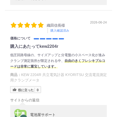
2026-06-24
織田信長様
購入確認済み
価格について
購入にあたってkew2204r
低圧回路母線の、サイズアップと分電盤の小スペース化が進み
クランプ測定箇所が限定される中、
自由のきくフレシキブルコ
ードは非常に重宝しています。
商品：
KEW 2204R 共立電気計器 KYORITSU 交流電流測定
用クランプメータ
役に立った
0
サイトからの返信
電池屋サポート