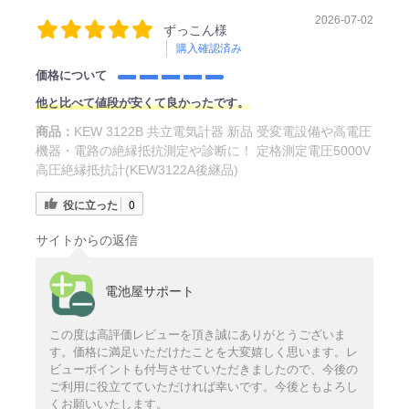
2026-07-02
ずっこん様
購入確認済み
価格について
他と比べて値段が安くて良かったです。
商品：
KEW 3122B 共立電気計器 新品 受変電設備や高電圧
機器・電路の絶縁抵抗測定や診断に！ 定格測定電圧5000V
高圧絶縁抵抗計(KEW3122A後継品)
役に立った
0
サイトからの返信
電池屋サポート
この度は高評価レビューを頂き誠にありがとうございま
す。価格に満足いただけたことを大変嬉しく思います。レ
ビューポイントも付与させていただきましたので、今後の
ご利用に役立てていただければ幸いです。今後ともよろし
くお願いいたします。