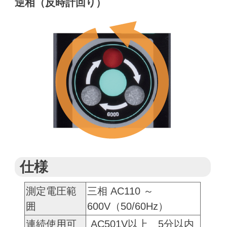
逆相（反時計回り）
仕様
測定電圧範
三相 AC110 ～
囲
600V（50/60Hz）
連続使用可
AC501V以上 5分以内