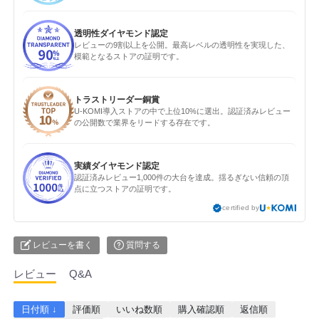
透明性ダイヤモンド認定
レビューの9割以上を公開。最高レベルの透明性を実現した、
模範となるストアの証明です。
トラストリーダー銅賞
U-KOMI導入ストアの中で上位10%に選出。認証済みレビュー
の公開数で業界をリードする存在です。
実績ダイヤモンド認定
認証済みレビュー1,000件の大台を達成。揺るぎない信頼の頂
点に立つストアの証明です。
certified by
レビューを書く
質問する
レビュー
Q&A
日付順 ↓
評価順
いいね数順
購入確認順
返信順