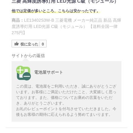
三菱 高輝度誘導灯用 LED光源 C級（モジュール）
他では定価が多いところ、こちらは安かったです。
商品：
LE13402S3W-B 三菱電機 メーカー純正品 新品 高輝
度誘導灯用 LED光源 C級（モジュール） 【送料全国一律
275円】
役に立った
0
サイトからの返信
電池屋サポート
この度は、電池屋をご利用いただき、誠にありがとうござ
います。お客様にご満足いただけたこと、大変嬉しく思っ
ております。また、価格についてお褒めの言葉をいただ
き、ありがとうございます。
お礼のレビューポイントを付与させていただきました。今
後もお客様の期待に応えられるよう努めてまいります。