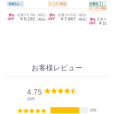
後継品あり
ネコポス商品
在庫品【１～２営
ネコポス商品
後継
9
9
%
定価￥5,764（税込）
%
定価￥8,514（税込）
￥5,192
￥7,667
OFF
OFF
9
（税込）
（税込）
%
定価￥11,
￥10,6
OFF
お客様レビュー
4.75
20件
(15)