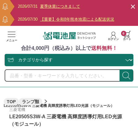
2026/07/31
夏季休業につきまして
2026/07/30
【重要】令和8年熊本地震による配送状況
0
ログイン
カート
メニュー
合計4,000円（税込み）以上で
送料無料！
TOP
ランプ類
LE20505S3W-A 三菱電機 高輝度誘導灯用LED光源（モジュール）
三菱電機
LE20505S3W-A 三菱電機 高輝度誘導灯用LED光源
（モジュール）