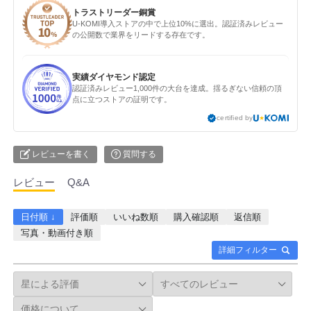
トラストリーダー銅賞
U-KOMI導入ストアの中で上位10%に選出。認証済みレビュー
の公開数で業界をリードする存在です。
実績ダイヤモンド認定
認証済みレビュー1,000件の大台を達成。揺るぎない信頼の頂
点に立つストアの証明です。
certified by
レビューを書く
質問する
レビュー
Q&A
日付順 ↓
評価順
いいね数順
購入確認順
返信順
写真・動画付き順
詳細フィルター