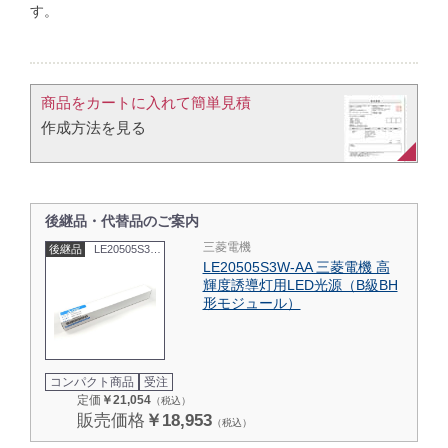
す。
商品をカートに入れて簡単見積​
作成方法を見る​​
後継品・代替品のご案内
三菱電機
後継品
LE20505S3WAA
LE20505S3W-AA 三菱電機 高
輝度誘導灯用LED光源（B級BH
形モジュール）
コンパクト商品
受注
定価
￥21,054
（税込）
販売価格
￥18,953
（税込）