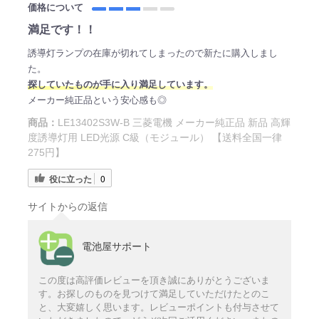
価格について
満足です！！
誘導灯ランプの在庫が切れてしまったので新たに購入しまし
た。
探していたものが手に入り満足しています。
メーカー純正品という安心感も◎
商品：
LE13402S3W-B 三菱電機 メーカー純正品 新品 高輝
度誘導灯用 LED光源 C級（モジュール） 【送料全国一律
275円】
役に立った
0
サイトからの返信
電池屋サポート
この度は高評価レビューを頂き誠にありがとうございま
す。お探しのものを見つけて満足していただけたとのこ
と、大変嬉しく思います。レビューポイントも付与させて