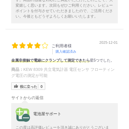
変嬉しく思います。次回もぜひご利用ください。レビュー
ポイントを付与させていただきましたので、ご活用くださ
い。今後ともどうぞよろしくお願いいたします。
2025-12-01
ご利用者様
購入確認済み
金属非接触で電線にクランプして測定できたら
星5つでした。
商品：
KEW 8309 共立電気計器 電圧センサ フローティン
グ電圧の測定が可能
役に立った
0
サイトからの返信
電池屋サポート
この度は高評価レビューを頂き誠にありがとうございま