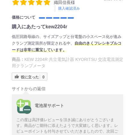
織田信長様
購入確認済み
価格について
購入にあたってkew2204r
低圧回路母線の、サイズアップと分電盤の小スペース化が進み
クランプ測定箇所が限定される中、
自由のきくフレシキブルコ
ードは非常に重宝しています。
商品：
KEW 2204R 共立電気計器 KYORITSU 交流電流測定
用クランプメータ
役に立った
0
サイトからの返信
電池屋サポート
この度は高評価レビューを頂き誠にありがとうございま
す。商品がご期待に添えたようで大変嬉しく思います。レ
ビューポイントも付与させていただきましたので、次回ご