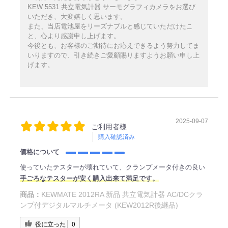
KEW 5531 共立電気計器 サーモグラフィカメラをお選び
いただき、大変嬉しく思います。
また、当店電池屋をリーズナブルと感じていただけたこ
と、心より感謝申し上げます。
今後とも、お客様のご期待にお応えできるよう努力してま
いりますので、引き続きご愛顧賜りますようお願い申し上
げます。
2025-09-07
ご利用者様
購入確認済み
価格について
使っていたテスターが壊れていて、クランプメータ付きの良い
手ごろなテスターが安く購入出来て満足です。
商品：
KEWMATE 2012RA 新品 共立電気計器 AC/DCクラ
ンプ付デジタルマルチメータ (KEW2012R後継品)
役に立った
0