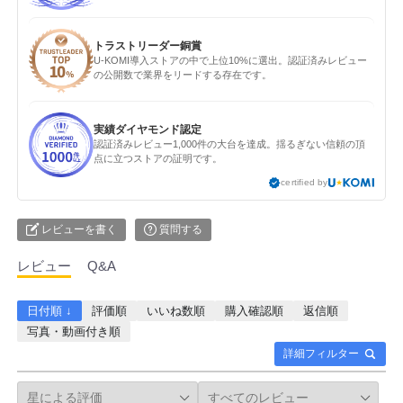
トラストリーダー銅賞
U-KOMI導入ストアの中で上位10%に選出。認証済みレビュー
の公開数で業界をリードする存在です。
実績ダイヤモンド認定
認証済みレビュー1,000件の大台を達成。揺るぎない信頼の頂
点に立つストアの証明です。
certified by
レビューを書く
質問する
レビュー
Q&A
日付順 ↓
評価順
いいね数順
購入確認順
返信順
写真・動画付き順
詳細フィルター