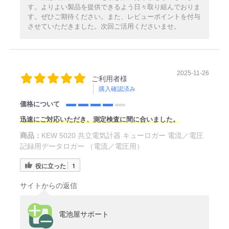
す。よりよい製品を提供できるよう日々取り組んでおりま
す。ぜひご期待ください。また、レビューポイントを付与
させていただきました。次回ご活用くださいませ。
2025-11-26
ご利用者様
購入確認済み
価格について
迅速にご対応いただき、測定検査に間に合いました。
商品：
KEW 5020 共立電気計器 キューロガー 電流／電圧
記録用データロガー （電流／電圧用）
役に立った
1
サイトからの返信
電池屋サポート