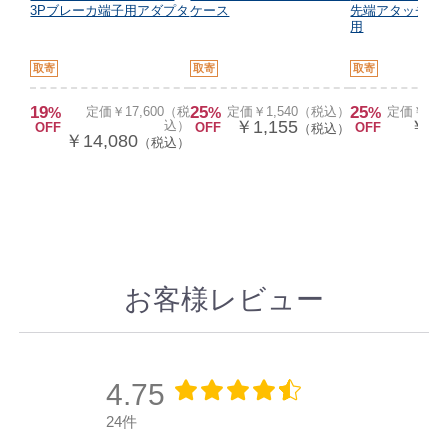
3Pブレーカ端子用アダプタ
ケース
先端アタッチメント
用
取寄
取寄
取寄
19
25
25
%
定価￥17,600（税
%
定価￥1,540（税込）
%
定価￥1,
￥1,155
￥82
込）
OFF
OFF
OFF
（税込）
￥14,080
（税込）
お客様レビュー
4.75
24件