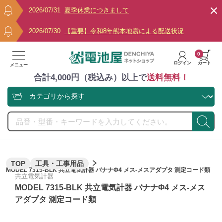
2026/07/31
夏季休業につきまして
2026/07/30
【重要】令和8年熊本地震による配送状況
0
ログイン
カート
メニュー
合計4,000円（税込み）以上で
送料無料！
TOP
工具・工事用品
MODEL 7315-BLK 共立電気計器 バナナΦ4 メス-メスアダプタ 測定コード類
共立電気計器
MODEL 7315-BLK 共立電気計器 バナナΦ4 メス-メス
アダプタ 測定コード類