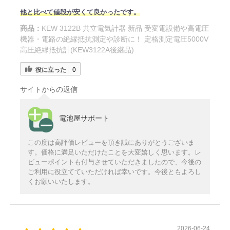
他と比べて値段が安くて良かったです。
商品：
KEW 3122B 共立電気計器 新品 受変電設備や高電圧
機器・電路の絶縁抵抗測定や診断に！ 定格測定電圧5000V
高圧絶縁抵抗計(KEW3122A後継品)
役に立った
0
サイトからの返信
電池屋サポート
この度は高評価レビューを頂き誠にありがとうございま
す。価格に満足いただけたことを大変嬉しく思います。レ
ビューポイントも付与させていただきましたので、今後の
ご利用に役立てていただければ幸いです。今後ともよろし
くお願いいたします。
2026-06-24