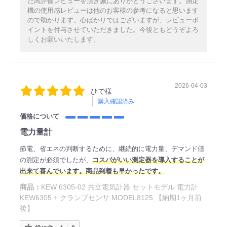
た高評価レビューを頂き誠にありがとうございます。測定
機の使用感レビューは他のお客様の参考になると思います
ので助かります。心ばかりではございますが、レビューポ
イントを付与させていただきました。今後ともどうぞよろ
しくお願いいたします。
2026-04-03
ひで様
購入確認済み
価格について
電力量計
節電、省エネの判断するために、継続的に電力量、デマンド値
の測定が必須でしたが、
コスパがいい測定器を導入することが
出来て喜んでいます。商品到着も早かったです。
商品：
KEW 6305-02 共立電気計器 セットモデル 電力計
KEW6305 + クランプセンサ MODEL8125 【納期1ヶ月前
後】