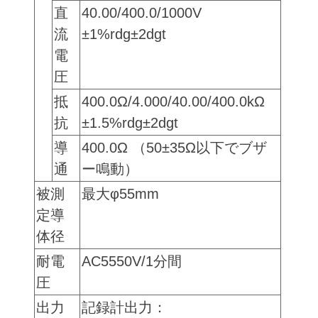
直
40.00/400.0/1000V
流
±1%rdg±2dgt
電
圧
抵
400.0Ω/4.000/40.00/400.0kΩ
抗
±1.5%rdg±2dgt
導
400.0Ω （50±35Ω以下でブザ
通
ー鳴動）
被測
最大φ55mm
定導
体径
耐電
AC5550V/1分間
圧
出力
記録計出力：