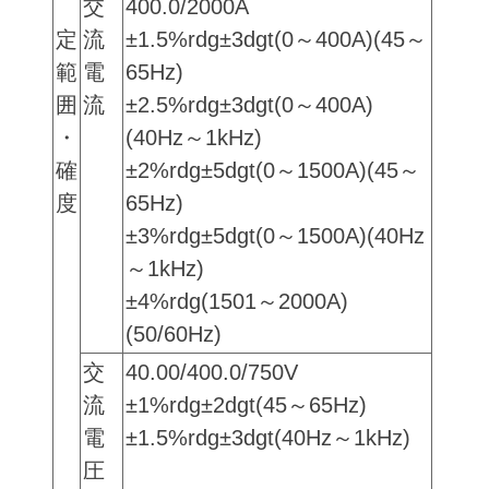
交
400.0/2000A
定
流
±1.5%rdg±3dgt(0～400A)(45～
範
電
65Hz)
囲
流
±2.5%rdg±3dgt(0～400A)
・
(40Hz～1kHz)
確
±2%rdg±5dgt(0～1500A)(45～
度
65Hz)
±3%rdg±5dgt(0～1500A)(40Hz
～1kHz)
±4%rdg(1501～2000A)
(50/60Hz)
交
40.00/400.0/750V
流
±1%rdg±2dgt(45～65Hz)
電
±1.5%rdg±3dgt(40Hz～1kHz)
圧