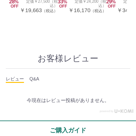
28
33
29
%
定価￥27,500（税
%
定価￥24,200（税
%
定価￥4
込）
込）
OFF
OFF
OFF
￥19,663
￥16,170
￥34,8
（税込）
（税込）
お客様レビュー
レビュー
Q&A
今現在はレビュー投稿がありません。
ご購入ガイド