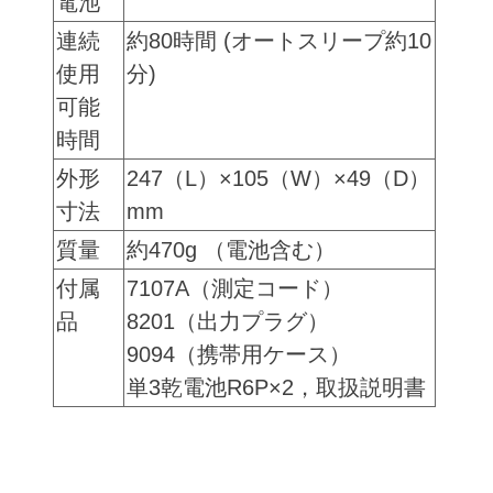
電池
連続
約80時間 (オートスリープ約10
使用
分)
可能
時間
外形
247（L）×105（W）×49（D）
寸法
mm
質量
約470g （電池含む）
付属
7107A（測定コード）
品
8201（出力プラグ）
9094（携帯用ケース）
単3乾電池R6P×2，取扱説明書