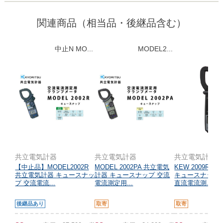
関連商品（相当品・後継品含む）
中止N MO...
MODEL2...
K
共立電気計器
共立電気計器
共立電気計器
【中止品】MODEL2002R
MODEL 2002PA 共立電気
KEW 2009R 
共立電気計器 キュースナッ
計器 キュースナップ 交流
キュースナップ
プ 交流電流...
電流測定用...
直流電流測...
後継品あり
取寄
取寄