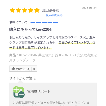
2026-06-24
織田信長様
購入確認済み
価格について
購入にあたってkew2204r
低圧回路母線の、サイズアップと分電盤の小スペース化が進み
クランプ測定箇所が限定される中、
自由のきくフレシキブルコ
ードは非常に重宝しています。
商品：
KEW 2204R 共立電気計器 KYORITSU 交流電流測定
用クランプメータ
役に立った
0
サイトからの返信
電池屋サポート
この度は高評価レビューを頂き誠にありがとうございま