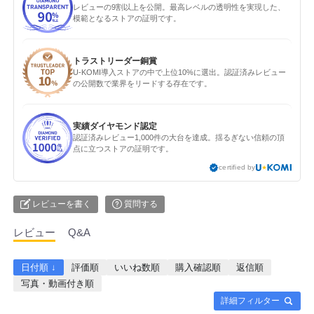
レビューの9割以上を公開。最高レベルの透明性を実現した、
模範となるストアの証明です。
トラストリーダー銅賞
U-KOMI導入ストアの中で上位10%に選出。認証済みレビュー
の公開数で業界をリードする存在です。
実績ダイヤモンド認定
認証済みレビュー1,000件の大台を達成。揺るぎない信頼の頂
点に立つストアの証明です。
certified by
レビューを書く
質問する
レビュー
Q&A
日付順 ↓
評価順
いいね数順
購入確認順
返信順
写真・動画付き順
詳細フィルター