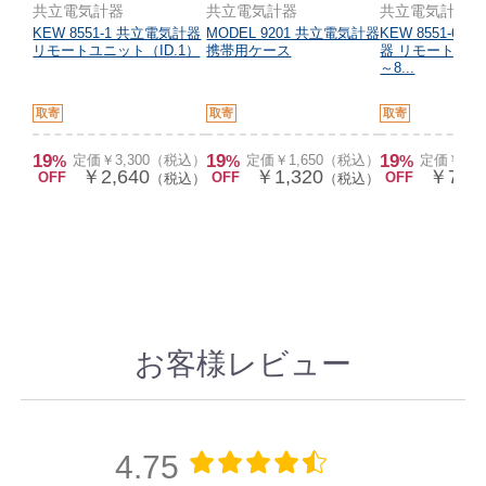
共立電気計器
共立電気計器
共立電気計器
KEW 8551-1 共立電気計器
MODEL 9201 共立電気計器
KEW 8551-68
リモートユニット（ID.1）
携帯用ケース
器 リモートユニッ
～8...
取寄
取寄
取寄
19
19
19
%
定価￥3,300（税込）
%
定価￥1,650（税込）
%
定価￥9,
￥2,640
￥1,320
￥7,92
OFF
OFF
OFF
（税込）
（税込）
お客様レビュー
4.75