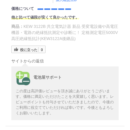
購入確認済み
価格について
他と比べて値段が安くて良かったです。
商品：
KEW 3122B 共立電気計器 新品 受変電設備や高電圧
機器・電路の絶縁抵抗測定や診断に！ 定格測定電圧5000V
高圧絶縁抵抗計(KEW3122A後継品)
役に立った
0
サイトからの返信
電池屋サポート
この度は高評価レビューを頂き誠にありがとうございま
す。価格に満足いただけたことを大変嬉しく思います。レ
ビューポイントも付与させていただきましたので、今後の
ご利用に役立てていただければ幸いです。今後ともよろし
くお願いいたします。