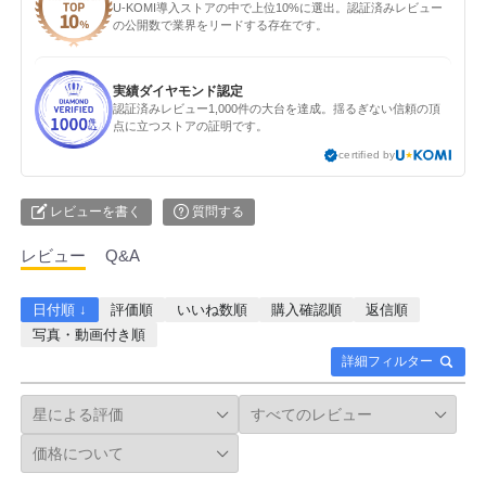
U-KOMI導入ストアの中で上位10%に選出。認証済みレビュー
の公開数で業界をリードする存在です。
実績ダイヤモンド認定
認証済みレビュー1,000件の大台を達成。揺るぎない信頼の頂
点に立つストアの証明です。
certified by
レビューを書く
質問する
レビュー
Q&A
日付順 ↓
評価順
いいね数順
購入確認順
返信順
写真・動画付き順
詳細フィルター