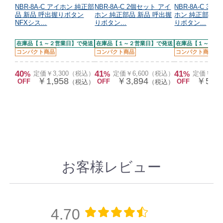
NBR-8A-C アイホン 純正部
NBR-8A-C 2個セット アイ
NBR-8A-C 3
品 新品 呼出握りボタン
ホン 純正部品 新品 呼出握
ホン 純正部品 
NFXシス...
りボタン...
りボタン...
在庫品【１～２営業日】で発送
在庫品【１～２営業日】で発送
在庫品【１～２営
コンパクト商品
コンパクト商品
コンパクト商品
40
41
41
%
定価￥3,300（税込）
%
定価￥6,600（税込）
%
定価￥9,
￥1,958
￥3,894
￥5,80
OFF
OFF
OFF
（税込）
（税込）
お客様レビュー
4.70