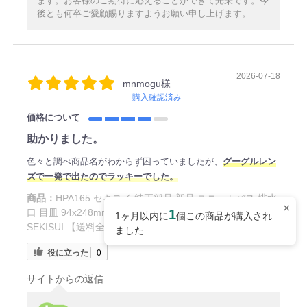
ます。お客様のご期待に応えることができて光栄です。今
後とも何卒ご愛顧賜りますようお願い申し上げます。
2026-07-18
mnmogu様
購入確認済み
価格について
助かりました。
色々と調べ商品名がわからず困っていましたが、
グーグルレン
ズで一発で出たのでラッキーでした。
商品：
HPA165 セキスイ 純正部品 新品 ユニットバス 排水
×
口 目皿 94x248mm ブラウニーホワイト(BRW) FPN型 A型
1
1ヶ月以内に
個この商品が購入され
SEKISUI 【送料全国一律275円】
ました
役に立った
0
サイトからの返信