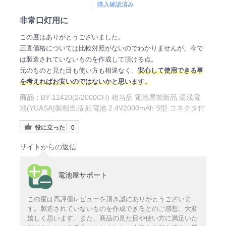
購入確認済み
非常口灯用に
この度はありがとうございました。
正直価格については比較対照がないのでわかりませんが、今で
は製造されていないものを作成して頂ける点。
元のものと見た目も使い方も相違なく、
安心して使用できる事
を考えればお安いのではないかと思います。
商品：
BY-12420(2/2000CH) 相当品 電池屋製新品 湯浅電
池(YUASA)製相当品 組電池 2.4V2000mAh S型 コネクタ付
役に立った
0
サイトからの返信
電池屋サポート
この度は高評価レビューを頂き誠にありがとうございま
す。製造されていないものを作成できるとのご感想、大変
嬉しく思います。また、商品の見た目や使い方に満足いた