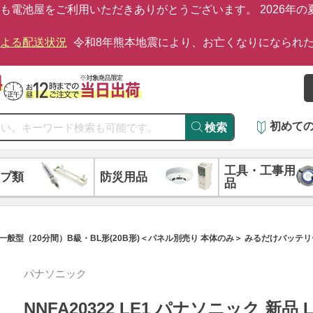
も電池屋をご利用いただきありがとうございます。 2026年
による配送状況
令和8年熊本地震により、お亡くなりになられ
初めて
検索
工具・工事用
プ類
防災用品
品
両面型・一般型（20分間）B級・BL形(20B形)＜パネル別売り 本体のみ＞ みるだけバッ
パナソニック
NNFA20322 LE1 パナソニック 新品