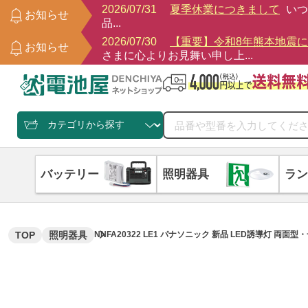
2026/07/31
夏季休業につきまして
いつ
お知らせ
品...
2026/07/30
【重要】令和8年熊本地震
お知らせ
さまに心よりお見舞い申し上...
バッテリー
照明器具
ラン
TOP
照明器具
NNFA20322 LE1 パナソニック 新品 LED誘導灯 