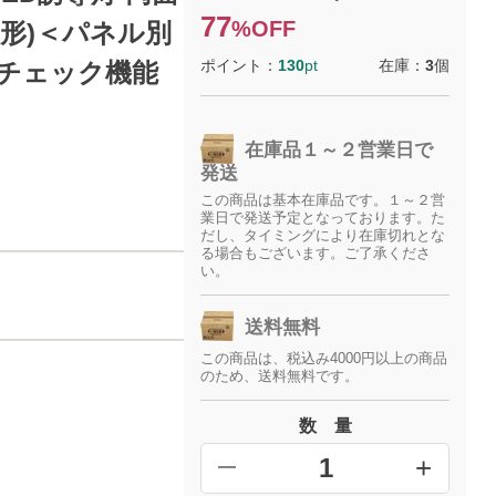
77
%OFF
B形)＜パネル別
ポイント：
130
pt
在庫：
3
個
ーチェック機能
在庫品１～２営業日で
発送
この商品は基本在庫品です。１～２営
業日で発送予定となっております。た
だし、タイミングにより在庫切れとな
る場合もございます。ご了承くださ
い。
送料無料
この商品は、税込み4000円以上の商品
のため、送料無料です。
数 量
+
━