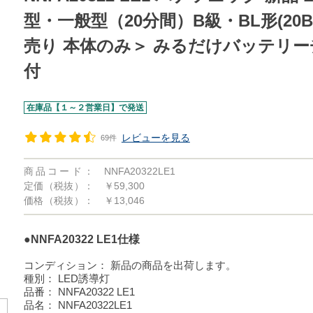
型・一般型（20分間）B級・BL形(20
売り 本体のみ＞ みるだけバッテリ
付
在庫品【１～２営業日】で発送
レビューを見る
69件
商品コード：
NNFA20322LE1
定価（税抜）：
￥59,300
価格（税抜）：
￥13,046
●NNFA20322 LE1仕様
コンディション：
新品の商品を出荷します。
種別：
LED誘導灯
品番：
NNFA20322 LE1
品名：
NNFA20322LE1