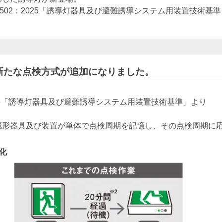
L5502：2025「誘導灯器具及び避難誘導システム用装置技術
、新たな点検方式が追加になりました。
025「誘導灯器具及び避難誘導システム用装置技術基準」より
蔵形器具及び装置が単体で点検周期を記憶し、その点検周期に
化