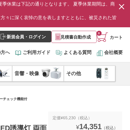
の夏季休業は下記の通りとなります。 夏季休業期間は、商
た方々に深く哀悼の意を表しますとともに、被災された皆
0
新規会員・ログイン
見積書自動作成
カート
の方へ
ご利用ガイド
よくある質問
会社概要
音響・映像
その他
テリーチェック機能付
定価¥65,230（税込）
14,351
¥
 LED誘導灯 両面
（税込）