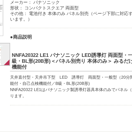
メーカー：
パナソニック
形状：
コンパクトスクエア 両面型
その他：
電池付き 本体のみ パネル別売（ページ下部に対応
います。）
●商品説明
NNFA20322 LE1 パナソニック LED誘導灯 両面型
級・BL形(20B形)＜パネル別売り 本体のみ＞ みる
機能付
天井直付型・天井吊下型 LED 誘導灯 両面型・一般型（20
能付・自己点検機能付／B級・BL形(20B形)
NNFA20322 LE1はパナソニック製誘導灯器具本体のみでパネ
ります。