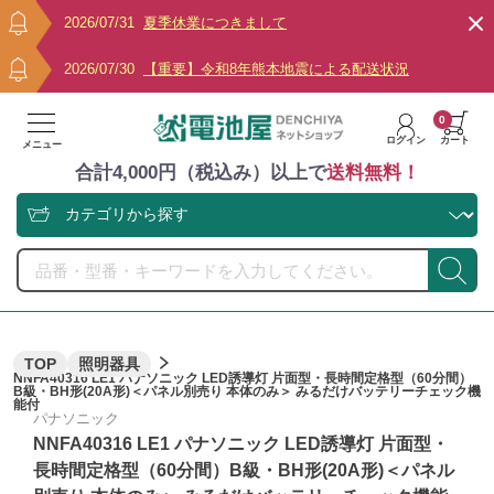
2026/07/31
夏季休業につきまして
2026/07/30
【重要】令和8年熊本地震による配送状況
0
ログイン
カート
メニュー
合計4,000円（税込み）以上で
送料無料！
TOP
照明器具
NNFA40316 LE1 パナソニック LED誘導灯 片面型・長時間定格型（60分間）
B級・BH形(20A形)＜パネル別売り 本体のみ＞ みるだけバッテリーチェック機
能付
パナソニック
NNFA40316 LE1 パナソニック LED誘導灯 片面型・
長時間定格型（60分間）B級・BH形(20A形)＜パネル