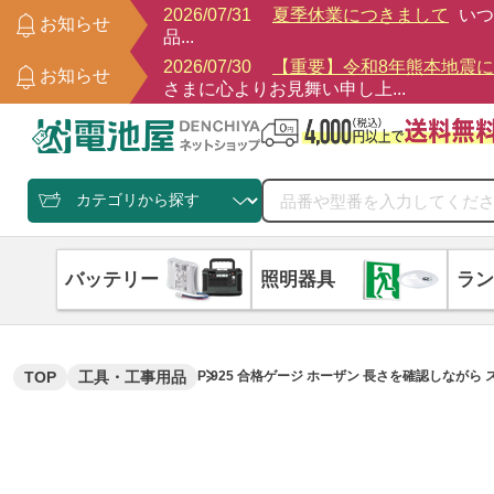
2026/07/31
夏季休業につきまして
いつ
お知らせ
品...
2026/07/30
【重要】令和8年熊本地震
お知らせ
さまに心よりお見舞い申し上...
バッテリー
照明器具
ラン
TOP
工具・工事用品
P-925 合格ゲージ ホーザン 長さを確認しながら