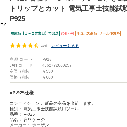
トリップとカット 電気工事士技能試
P925
在庫品【１～２営業日】で発送
代引不可
ネコポス商品
メール便無料
レビューを見る
226件
商品コード：
P925
JANコード：
4962772069257
定価（税抜）：
￥530
価格（税抜）：
￥680
●P-925仕様
コンディション：
新品の商品を出荷します。
種別：
電気工事士技能試験用ツール
品番：
P-925
品名：
合格ゲージ
メーカー：
ホーザン