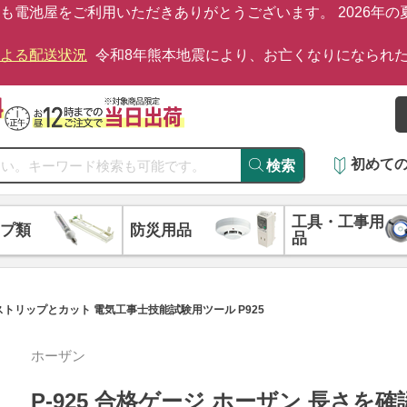
も電池屋をご利用いただきありがとうございます。 2026年
による配送状況
令和8年熊本地震により、お亡くなりになられ
初めて
検索
工具・工事用
プ類
防災用品
品
 ストリップとカット 電気工事士技能試験用ツール P925
ホーザン
P-925 合格ゲージ ホーザン 長さを