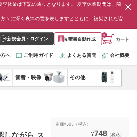
の夏季休業は下記の通りとなります。 夏季休業期間は、商
た方々に深く哀悼の意を表しますとともに、被災された皆
0
新規会員・ログイン
見積書自動作成
カート
の方へ
ご利用ガイド
よくある質問
会社概要
音響・映像
その他
定価¥583（税込）
748
¥
確認しながら ス
（税込）