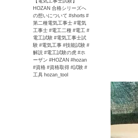
【電気工事士試験】
HOZAN 合格シリーズへ
の想いについて #shorts #
第二種電気工事士 #電気
工事士 #電工二種 #電工 #
電工試験 #電気工事士試
験 #電気工事 #技能試験 #
解説 #電工試験の虎 #ホ
ーザン #HOZAN #hozan
#資格 #資格取得 #試験 #
工具 hozan_tool