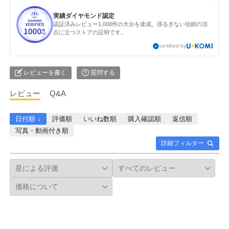
実績ダイヤモンド認定
認証済みレビュー1,000件の大台を達成。揺るぎない信頼の頂
点に立つストアの証明です。
certified by
レビューを書く
質問する
レビュー
Q&A
日付順 ↓
評価順
いいね数順
購入確認順
返信順
写真・動画付き順
詳細フィルター