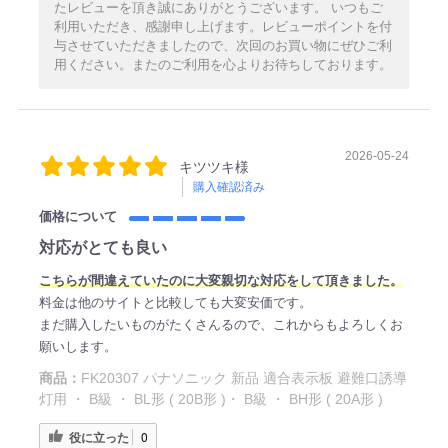
たレビューを頂き誠にありがとうございます。 いつもご
利用いただき、感謝申し上げます。レビューポイントを付
与させていただきましたので、次回のお買い物にぜひご利
用ください。またのご利用を心よりお待ちしております。
2026-05-24
キツツキ様
購入確認済み
価格について
対応がとても良い
こちらが間違えていたのに大変親切な対応をして頂きました。
料金は他のサイトと比較しても大変安価です。
まだ購入したいものがたくさんるので、これからもよろしくお
願いします。
商品：
FK20307 パナソニック 新品 適合表示板 避難口誘導
灯用 ・ B級 ・ BL形 ( 20B形 )・ B級 ・ BH形 ( 20A形 )
役に立った
0