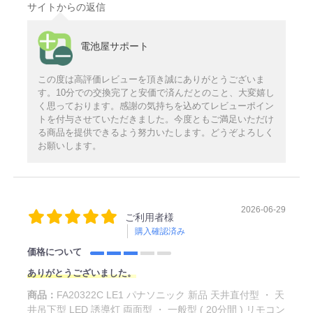
サイトからの返信
電池屋サポート
この度は高評価レビューを頂き誠にありがとうございま
す。10分での交換完了と安価で済んだとのこと、大変嬉し
く思っております。感謝の気持ちを込めてレビューポイン
トを付与させていただきました。今度ともご満足いただけ
る商品を提供できるよう努力いたします。どうぞよろしく
お願いします。
2026-06-29
ご利用者様
購入確認済み
価格について
ありがとうございました。
商品：
FA20322C LE1 パナソニック 新品 天井直付型 ・ 天
井吊下型 LED 誘導灯 両面型 ・ 一般型 ( 20分間 ) リモコン