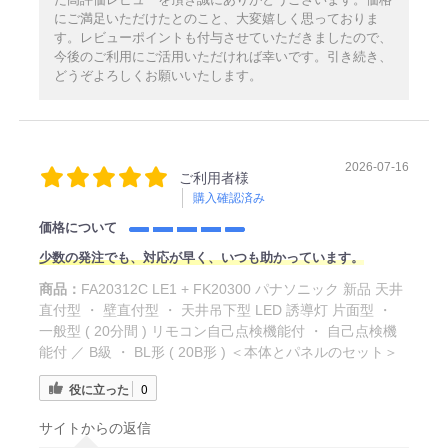
にご満足いただけたとのこと、大変嬉しく思っておりま
す。レビューポイントも付与させていただきましたので、
今後のご利用にご活用いただければ幸いです。引き続き、
どうぞよろしくお願いいたします。
2026-07-16
ご利用者様
購入確認済み
価格について
少数の発注でも、対応が早く、いつも助かっています。
商品：
FA20312C LE1 + FK20300 パナソニック 新品 天井
直付型 ・ 壁直付型 ・ 天井吊下型 LED 誘導灯 片面型 ・
一般型 ( 20分間 ) リモコン自己点検機能付 ・ 自己点検機
能付 ／ B級 ・ BL形 ( 20B形 ) ＜本体とパネルのセット＞
役に立った
0
サイトからの返信