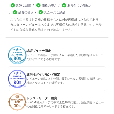
迅速な対応
価格の安さ
取り付けの簡単さ
品質の良さ
スムーズな納品
こちらの内容はお客様の投稿をもとにAIが再構成したものであり、
カスタマーレビューはあくまでお客様個人の感想や意見です。当サ
イトの公式な見解を示すものではありません。
認証プラチナ認定
レビューの8割以上が認証済み。卓越した信頼性を誇るストア
だけが手にできる称号です。
透明性ダイヤモンド認定
レビューの9割以上を公開。最高レベルの透明性を実現した、
模範となるストアの証明です。
トラストリーダー銅賞
U-KOMI導入ストアの中で上位10%に選出。認証済みレビュー
の公開数で業界をリードする存在です。