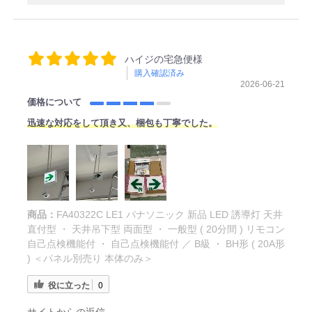
ハイジの宅急便様
購入確認済み
2026-06-21
価格について
迅速な対応をして頂き又、梱包も丁寧でした。
商品：
FA40322C LE1 パナソニック 新品 LED 誘導灯 天井
直付型 ・ 天井吊下型 両面型 ・ 一般型 ( 20分間 ) リモコン
自己点検機能付 ・ 自己点検機能付 ／ B級 ・ BH形 ( 20A形
) ＜パネル別売り 本体のみ＞
役に立った
0
サイトからの返信