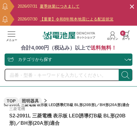
2026/07/31
夏季休業につきまして
2026/07/30
【重要】令和8年熊本地震による配送状況
0
ログイン
カート
メニュー
合計4,000円（税込み）以上で
送料無料！
TOP
照明器具
S2-2091L 三菱電機 表示板 LED誘導灯B級 BL形(20B形)／BH形(20A形)適合
三菱電機
S2-2091L 三菱電機 表示板 LED誘導灯B級 BL形(20B
形)／BH形(20A形)適合