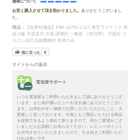
価格について
お安く購入させて頂き助かりました。
ありがとうございまし
た。
商品：
【在庫特価品】FBK-10701-LS17 東芝ライテック 新
品 C級 天壁直付 片面 誘導灯 一般形 （20分間） 片面灯 リ
モコン自己点検機能付 本体のみ
役に立った
0
サイトからの返信
電池屋サポート
いつも電池屋をご利用いただきまして誠にありがとうござ
います。また高評価レビューを頂き誠にありがとうござい
ます。お求めやすい価格でお買い上げいただけたこと、大
変嬉しく思っております。今後ともご満足いただける商品
を提供できるよう努めて参りますので、何かご要望がござ
いましたらお気軽にお知らせください。レビューポイント
も付与させていただきましたので、引き続きご利用いただ
ければ幸いです。