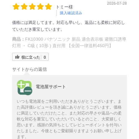
2026-07-28
トミー様
購入確認済み
価格には満足してます。対応も早いし、返品にも柔軟に対応し
ていただき重宝しています。
商品：
FK10300 パナソニック 新品 適合表示板 避難口誘導
灯用 ・ C級 ( 10形 ) 直付用 【全国一律送料450円】
役に立った
0
サイトからの返信
電池屋サポート
いつも電池屋をご利用いただきありがとうございます。ま
た高評価レビューを頂き誠にありがとうございます。価格
に満足していただけたこと、また対応の早さや返品への柔
軟な対応を重宝していただいているとのこと、大変嬉しく
思います。感謝の気持ちとしてレビューポイントを付与い
たしました。今後ともご愛顧賜りますようお願い申し上げ
ます。