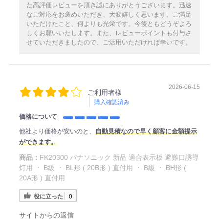
た高評価レビューを頂き誠にありがとうございます。迅速
なご対応をお褒めいただき、大変嬉しく思います。ご満足
いただけたこと、何よりも光栄です。今後ともどうぞよろ
しくお願いいたします。また、レビューポイントも付与さ
せていただきましたので、ご活用いただければ幸いです。
2026-06-15
ご利用者様
購入確認済み
価格について
他社より価格が安いのと、
自動見積なので早く顧客に金額提示
ができます。
商品：
FK20300 パナソニック 新品 適合表示板 避難口誘導
灯用 ・ B級 ・ BL形 ( 20B形 ) 直付用 ・ B級 ・ BH形 (
20A形 ) 直付用
役に立った
0
サイトからの返信