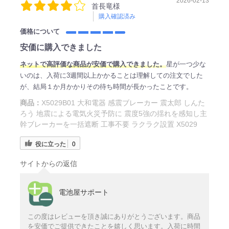
2026-02-13
首長竜様
購入確認済み
価格について
安価に購入できました
ネ
ットで高評価
な商品が安価で購入できました。
星が一つ少な
いのは、入荷に3週間以上かかることは理解しての注文でした
が、結局１か月かかりその待ち時間が長かったことです。
商品：
X5029B01 大和電器 感震ブレーカー 震太郎 しんた
ろう 地震による電気火災予防に 震度5強の揺れを感知し主
幹ブレーカーを一括遮断 工事不要 ラクラク設置 X5029
役に立った
0
サイトからの返信
電池屋サポート
この度はレビューを頂き誠にありがとうございます。商品
を安価でご提供できたことを嬉しく思います。入荷に時間