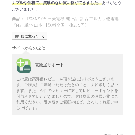
ナブルな価格で、無駄のない買い物ができました。
ありがとう
ございました。
商品：
LR03N/10S 三菱電機 純正品 新品 アルカリ乾電池
『N』 単4×10本 【送料全国一律275円】
役に立った
0
サイトからの返信
電池屋サポート
この度は高評価レビューを頂き誠にありがとうございま
す。ご購入にご満足いただけたとのこと、大変嬉しく思い
ます。また、今回のレビューに対してレビューポイントを
付与させていただきましたので、ぜひ次回のお買い物にご
利用ください。引き続きご愛顧のほど、よろしくお願い申
し上げます。