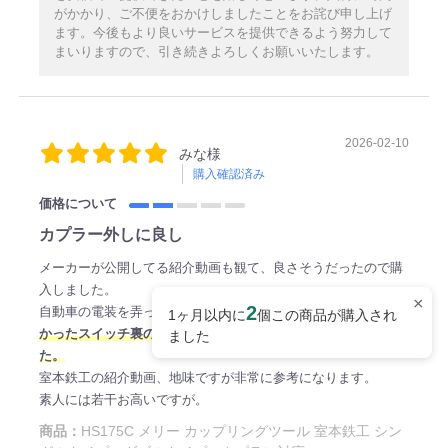
がかかり、ご不便をおかけしましたことをお詫び申し上げ
ます。今後もより良いサービスを提供できるよう努力して
まいりますので、引き続きよろしくお願いいたします。
2026-02-10
みな様
購入確認済み
価格について
カプラー外しに良し
メーカーが公開してる紹介動画も観て、良さそうだったので購
入しました。
×
2
自動車の電装を弄っているのですが、
固くてどうしても外れな
1ヶ月以内に
個この商品が購入され
かったスイッチ裏のカプラーがいとも簡単に外れてくれまし
ました
た。
室本鉄工の紹介動画、地味ですが非常に参考になります。
素人には若干お高いですが。
商品：
HS175C メリー カップリングツール 室本鉄工 シン