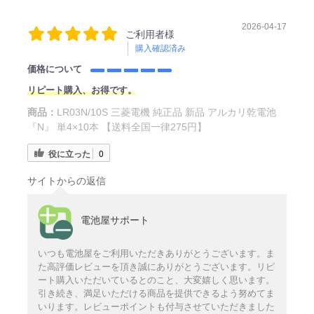
2026-04-17
ご利用者様
購入確認済み
価格について
リピート購入、お得です。
商品：
LR03N/10S 三菱電機 純正品 新品 アルカリ乾電池
『N』 単4×10本 【送料全国一律275円】
役に立った
0
サイトからの返信
電池屋サポート
いつも電池屋をご利用いただきありがとうございます。ま
た高評価レビューを頂き誠にありがとうございます。リピ
ート購入いただいているとのこと、大変嬉しく思います。
引き続き、満足いただける商品を提供できるよう努めてま
いります。レビューポイントも付与させていただきました