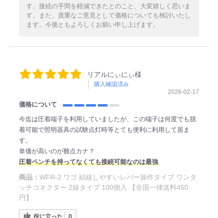
す。接続の手間を軽減できたとのこと、大変嬉しく思いま
す。また、貴重なご意見として価格についても検討いたし
ます。今後ともよろしくお願い申し上げます。
リアルにぃにぃ様
購入確認済み
2026-02-17
価格について
今迄は圧着端子を利用していましたが、この端子は何度でも脱
着可能で照明器具の試験点灯時等とても便利に利用して居ま
す。
単価が高いのが難点カナ？
圧着ペンチを持ってなくても接続可能なのは最強
商品：
WFR-2 ワゴ 結線しやすいレバー操作タイプ ワンタ
ッチコネクター 2線タイプ 100個入 【全国一律送料450
円】
役に立った
0