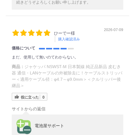
続きどうぞよろしくお願い申し上げます。
2026-07-09
ひーでー様
購入確認済み
価格について
まだ、使用して無いのてわからない。
商品：
ジャケッパ NSWST-M 日本製線 純正品新品 皮むき
器 通信・LANケーブルの外被除去に！ケーブルストリッパ
ー＜適用ケーブル径：φ4.7～φ9.0mm＞＜クルリッパー後
継品＞
役に立った
0
サイトからの返信
電池屋サポート