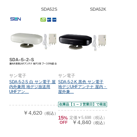
SDA52S
SDA52K
サン電子
サン電子
SDA-5-2-S 白 サン電子 屋
SDA-5-2-K 黒色 サン電子
内外兼用 地デジ放送用
地デジUHFアンテナ 屋内・
UHFアン...
屋外兼...
在庫品【１～２営業日】で発送
￥4,620
（税込）
15
%
定価￥5,698（税込）
￥4,840
OFF
（税込）