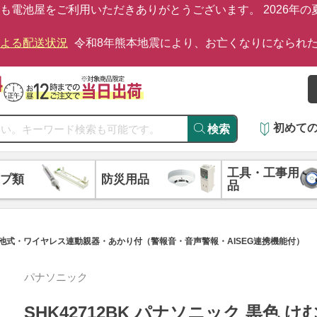
も電池屋をご利用いただきありがとうございます。 2026年
による配送状況
令和8年熊本地震により、お亡くなりになられ
初めて
検索
工具・工事用
プ類
防災用品
品
2種 電池式・ワイヤレス連動親器・あかり付（警報音・音声警報・AISEG連携機能付）
パナソニック
SHK42712BK パナソニック 黒色 け