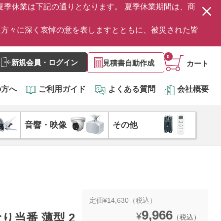
の夏季休業は下記の通りとなります。 夏季休業期間は、商
た方々に深く哀悼の意を表しますとともに、被災された皆
0
新規会員・ログイン
見積書自動作成
カート
の方へ
ご利用ガイド
よくある質問
会社概要
音響・映像
その他
定価¥14,630（税込）
9,966
¥
むり当番 薄型 2
（税込）