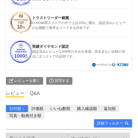
トラストリーダー銅賞
U-KOMI導入ストアの中で上位10%に選出。認証済みレビュー
の公開数で業界をリードする存在です。
実績ダイヤモンド認定
認証済みレビュー1,000件の大台を達成。揺るぎない信頼の頂
点に立つストアの証明です。
certified by
レビューを書く
質問する
レビュー
Q&A
日付順 ↓
評価順
いいね数順
購入確認順
返信順
写真・動画付き順
詳細フィルター