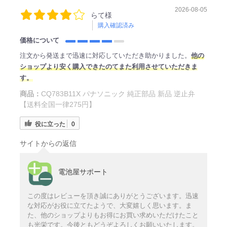
2026-08-05
らて様
購入確認済み
価格について
注文から発送まで迅速に対応していただき助かりました。
他の
ショップより安く購入できたのてまた利用させていただきま
す。
商品：
CQ783B11X パナソニック 純正部品 新品 逆止弁
【送料全国一律275円】
役に立った
0
サイトからの返信
電池屋サポート
この度はレビューを頂き誠にありがとうございます。迅速
な対応がお役に立てたようで、大変嬉しく思います。ま
た、他のショップよりもお得にお買い求めいただけたこと
も光栄です。今後ともどうぞよろしくお願いいたします。