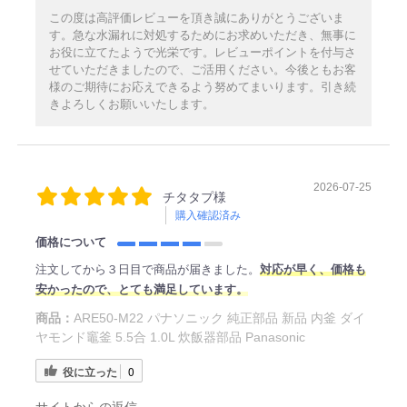
この度は高評価レビューを頂き誠にありがとうございま
す。急な水漏れに対処するためにお求めいただき、無事に
お役に立てたようで光栄です。レビューポイントを付与さ
せていただきましたので、ご活用ください。今後ともお客
様のご期待にお応えできるよう努めてまいります。引き続
きよろしくお願いいたします。
2026-07-25
チタタプ様
購入確認済み
価格について
注文してから３日目で商品が届きました。
対応が早く、価格も
安かったので、とても満足しています。
商品：
ARE50-M22 パナソニック 純正部品 新品 内釜 ダイ
ヤモンド竈釜 5.5合 1.0L 炊飯器部品 Panasonic
役に立った
0
サイトからの返信