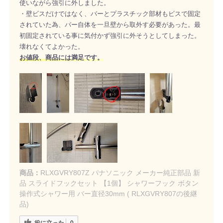
使いながら強引に外しました。
・壁ビスだけではなく、バーとプラスチック部材もビスで固定
されていた為、バー自体を一旦壁から取外す必要があった。最
初固定されている事に気付かず強引に外そうとしてしまった。
壊れなくてよかった。
お値段、商品には満足です。
商品：
RLXGVRY807Z パナソニック メーカー純正部品 新
品 スライドフックセット 【1個】 シャワーフック ボタン
操作式シャワー用 バー直径30mm ( RLXGVRY807の後継
品)
役に立った
0