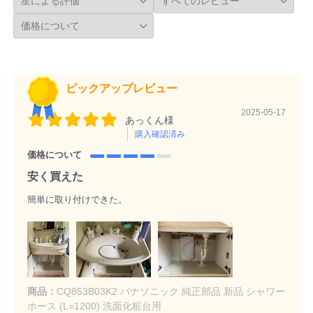
ピックアップレビュー
2025-05-17
あっくん様
購入確認済み
価格について
安く買えた
簡単に取り付けできた。
商品：
CQ853B03K2 パナソニック 純正部品 新品 シャワー
ホース (L=1200) 洗面化粧台用