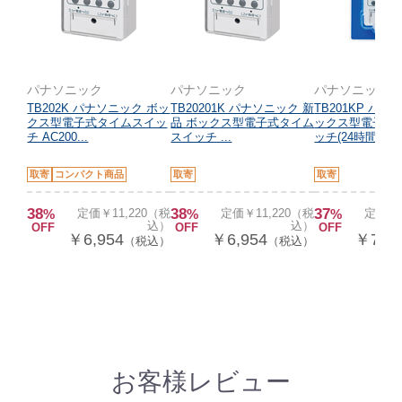
パナソニック
パナソニック
パナソニック
TB202K パナソニック ボッ
TB20201K パナソニック 新
TB201KP パナ
クス型電子式タイムスイッ
品 ボックス型電子式タイム
ックス型電子式
チ AC200...
スイッチ ...
ッチ(24時間...
取寄
コンパクト商品
取寄
取寄
38
38
37
%
定価￥11,220（税
%
定価￥11,220（税
%
定価￥1
込）
込）
OFF
OFF
OFF
￥6,954
￥6,954
￥7,09
（税込）
（税込）
お客様レビュー