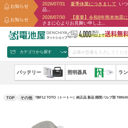
2026/07/31
夏季休業につきまして
いつ
お知らせ
品...
2026/07/30
【重要】令和8年熊本地震
お知らせ
さまに心よりお見舞い申し上...
バッテリー
照明器具
ラン
TOP
その他
THF12 TOTO（トートー）純正品 新品 開閉バルブ部 TMN4