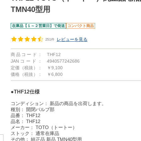
TMN40型用
在庫品【１～２営業日】で発送
コンパクト商品
レビューを見る
251件
商品コード：
THF12
JANコード：
4940577242686
定価（税抜）：
￥9,100
価格（税抜）：
￥6,800
●THF12仕様
コンディション：
新品の商品を出荷します。
種別：
開閉バルブ部
品番：
THF12
品名：
THF12
メーカー：
TOTO（トートー）
ストック：
通常在庫品
その他：
純正品 新品 TMN40型用