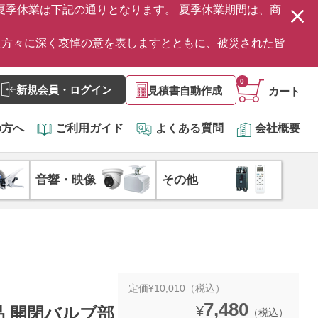
の夏季休業は下記の通りとなります。 夏季休業期間は、商
た方々に深く哀悼の意を表しますとともに、被災された皆
0
新規会員・ログイン
見積書自動作成
カート
の方へ
ご利用ガイド
よくある質問
会社概要
音響・映像
その他
定価¥10,010（税込）
7,480
¥
新品 開閉バルブ部
（税込）