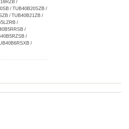
18RZB /
0SB / TUB40B20SZB /
ZB / TUB40B21ZB /
5LZRB /
40B5RRSB /
B40B5RZSB /
UB40B6RSXB /