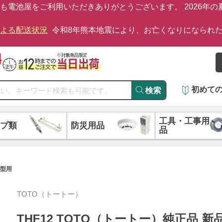
も電池屋をご利用いただきありがとうございます。 2026年
による配送状況
令和8年熊本地震により、お亡くなりになられ
初めて
検索
工具・工事用
プ類
防災用品
品
0型用
TOTO（トートー）
THF12 TOTO（トートー）純正品 