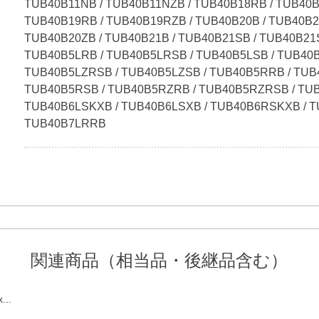
TUB40B11NB / TUB40B11NZB / TUB40B18RB / TUB40B
TUB40B19RB / TUB40B19RZB / TUB40B20B / TUB40B2
TUB40B20ZB / TUB40B21B / TUB40B21SB / TUB40B21S
TUB40B5LRB / TUB40B5LRSB / TUB40B5LSB / TUB40B
TUB40B5LZRSB / TUB40B5LZSB / TUB40B5RRB / TUB
TUB40B5RSB / TUB40B5RZRB / TUB40B5RZRSB / TU
TUB40B6LSKXB / TUB40B6LSXB / TUB40B6RSKXB / T
TUB40B7LRRB
関連商品（相当品・後継品含む）
...