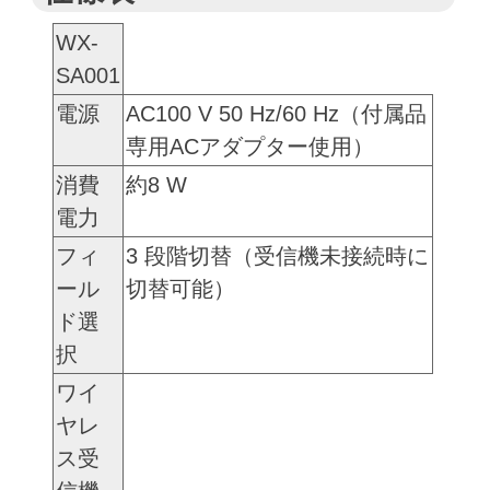
WX-
SA001
電源
AC100 V 50 Hz/60 Hz（付属品
専用ACアダプター使用）
消費
約8 W
電力
フィ
3 段階切替（受信機未接続時に
ール
切替可能）
ド選
択
ワイ
ヤレ
ス受