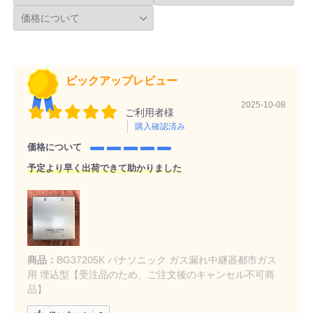
ピックアップレビュー
2025-10-08
ご利用者様
購入確認済み
価格について
予定より早く出荷できて助かりました
商品：
BG37205K パナソニック ガス漏れ中継器都市ガス
用 埋込型【受注品のため、ご注文後のキャンセル不可商
品】