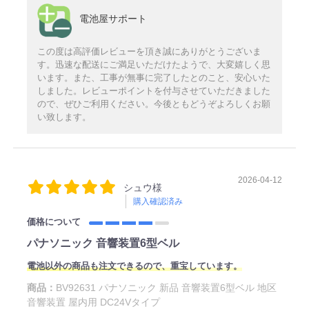
電池屋サポート
この度は高評価レビューを頂き誠にありがとうございま
す。迅速な配送にご満足いただけたようで、大変嬉しく思
います。また、工事が無事に完了したとのこと、安心いた
しました。レビューポイントを付与させていただきました
ので、ぜひご利用ください。今後ともどうぞよろしくお願
い致します。
2026-04-12
シュウ様
購入確認済み
価格について
パナソニック 音響装置6型ベル
電池以外の商品も注文できるので、重宝しています。
商品：
BV92631 パナソニック 新品 音響装置6型ベル 地区
音響装置 屋内用 DC24Vタイプ