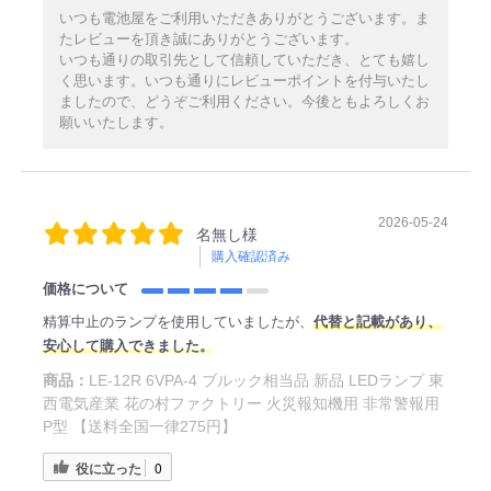
いつも電池屋をご利用いただきありがとうございます。ま
たレビューを頂き誠にありがとうございます。
いつも通りの取引先として信頼していただき、とても嬉し
く思います。いつも通りにレビューポイントを付与いたし
ましたので、どうぞご利用ください。今後ともよろしくお
願いいたします。
2026-05-24
名無し様
購入確認済み
価格について
精算中止のランプを使用していましたが、
代替と記載があり、
安心して購入できました。
商品：
LE-12R 6VPA-4 ブルック相当品 新品 LEDランプ 東
西電気産業 花の村ファクトリー 火災報知機用 非常警報用
P型 【送料全国一律275円】
役に立った
0