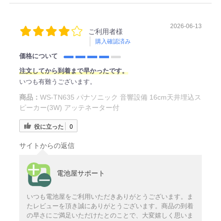
2026-06-13
ご利用者様
購入確認済み
価格について
注
文してから
到着まで早かったです。
いつも有難うございます。
商品：
WS-TN635 パナソニック 音響設備 16cm天井埋込ス
ピーカー(3W) アッテネーター付
役に立った
0
サイトからの返信
電池屋サポート
いつも電池屋をご利用いただきありがとうございます。ま
たレビューを頂き誠にありがとうございます。商品の到着
の早さにご満足いただけたとのことで、大変嬉しく思いま