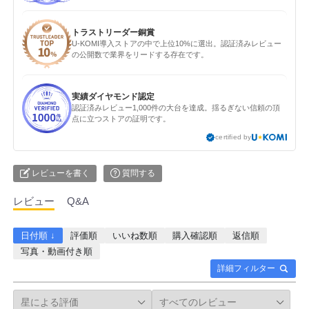
トラストリーダー銅賞
U-KOMI導入ストアの中で上位10%に選出。認証済みレビュー
の公開数で業界をリードする存在です。
実績ダイヤモンド認定
認証済みレビュー1,000件の大台を達成。揺るぎない信頼の頂
点に立つストアの証明です。
certified by
レビューを書く
質問する
レビュー
Q&A
日付順 ↓
評価順
いいね数順
購入確認順
返信順
写真・動画付き順
詳細フィルター