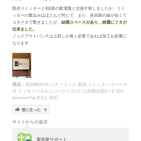
既存リミッターと4回路の配電盤と交換す致しましたが、リミ
ッターの繋込みはほとんど同じで、また、各回路の線が短くて
コネクタで繋ぎましたが、
結構スペースがあり、綺麗にフタが
出来ました。
ノックアウトパンチは上部しか無く必要であれば加工が必要に
なります
商品：
BQWB3236 パナソニック 新品 リミッタースペース
付 スッキリパネルコンパクト21ヨコ1列露出形6＋0 30A
AmazonPay支払い対応
役に立った
0
サイトからの返信
電池屋サポート