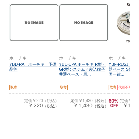
ホーチキ
ホーチキ
ホーチキ
YBD-RA ホーチキ 予備
YBD-UPA ホーチキ R型・
YBF-RL/2J ホ
品等
GR型システム／差込端子
器ベース S端子
共通ベース・周...
国一律...
取寄
取寄
取寄
代引不可
ネ
60
定価￥220（税込）
定価￥1,430（税込）
%
定価￥2,
￥220
￥1,430
￥1,10
OFF
（税込）
（税込）