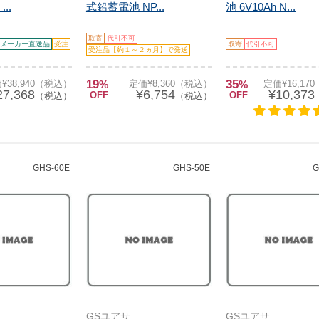
..
式鉛蓄電池 NP...
池 6V10Ah N...
取寄
代引不可
メーカー直送品
受注
取寄
代引不可
受注品【約１～２ヵ月】で発送
19
35
¥38,940（税込）
%
定価¥8,360（税込）
%
定価¥16,17
27,368
¥6,754
¥10,373
OFF
OFF
（税込）
（税込）
GHS-60E
GHS-50E
G
GSユアサ
GSユアサ