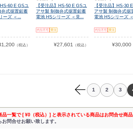
-60 E GSユ
【受注品】HS-50 E GSユ
【受注品】HS-30 E
御弁式据置鉛蓄
アサ製 制御弁式据置鉛蓄
アサ製 制御弁式据
ーズ ＜...
電池 HSシリーズ ＜見...
電池 HSシリーズ ＜.
代引不可
受注
代引不可
受注
31,200
¥27,601
¥30,000
（税込）
（税込）
1
2
3
商品一覧で [ ¥0（税込）] と表示されている商品はお問合せ商
らお問合せお願い致します。