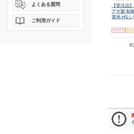
よくある質問
【受注品】HS
アサ製 制
電池 HSシリ
ご利用ガイド
代引不可
受注
¥