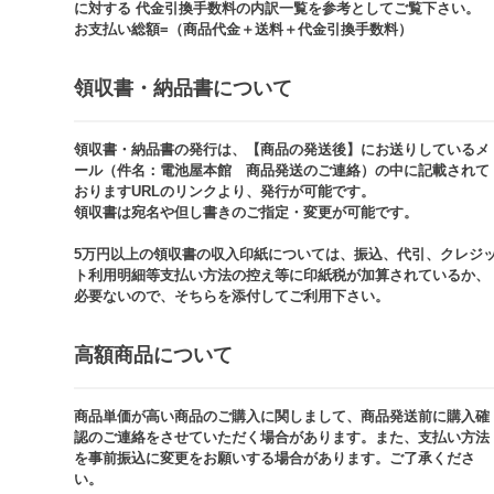
に対する 代金引換手数料の内訳一覧を参考としてご覧下さい。​
お支払い総額=（商品代金＋送料＋代金引換手数料）​
領収書・納品書について​
領収書・納品書の発行は、【商品の発送後】にお送りしているメ
ール（件名：電池屋本館 商品発送のご連絡）の中に記載されて
おりますURLのリンクより、発行が可能です。
領収書は宛名や但し書きのご指定・変更が可能です。​​
5万円以上の領収書の収入印紙については、振込、代引、クレジ
ト利用明細等支払い方法の控え等に印紙税が加算されているか、
必要ないので、そちらを添付してご利用下さい。
高額商品について​
商品単価が高い商品のご購入に関しまして、商品発送前に購入確
認のご連絡をさせていただく場合があります。また、支払い方法
を事前振込に変更をお願いする場合があります。ご了承くださ
い。​