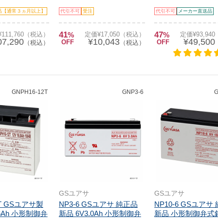
品【通常３ヵ月以上】
代引不可
受注
代引不可
メーカー直送品
41
47
111,760（税込）
%
定価¥17,050（税込）
%
定価¥93,94
07,290
¥10,043
¥49,500
OFF
OFF
（税込）
（税込）
GNPH16-12T
GNP3-6
G
GSユアサ
GSユアサ
2T GSユアサ製
NP3-6 GSユアサ 純正品
NP10-6 GSユアサ
16Ah 小形制御弁
新品 6V3.0Ah 小形制御弁
新品 小形制御弁式