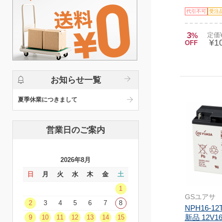
代引不可
受注
3
%
定価¥
¥1
OFF
お知らせ一覧
夏季休業につきまして
営業日のご案内
2026年8月
日
月
火
水
木
金
土
1
GSユアサ
2
3
4
5
6
7
8
NPH16-1
新品 12V
9
10
11
12
13
14
15