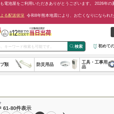
も電池屋をご利用いただきありがとうございます。 2026年
による配送状況
令和8年熊本地震により、お亡くなりになられ
初めて
検索
工具・工事用
プ類
防災用品
品
サ
 61-80件表示