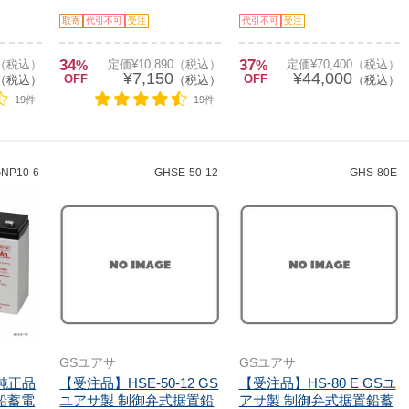
取寄
代引不可
受注
代引不可
受注
34
37
0（税込）
%
定価¥10,890（税込）
%
定価¥70,400（税込）
¥7,150
¥44,000
OFF
OFF
（税込）
（税込）
（税込）
19件
19件
NP10-6
GHSE-50-12
GHS-80E
GSユアサ
GSユアサ
 純正品
【受注品】HSE-50-12 GS
【受注品】HS-80 E GSユ
鉛蓄電
ユアサ製 制御弁式据置鉛
アサ製 制御弁式据置鉛蓄