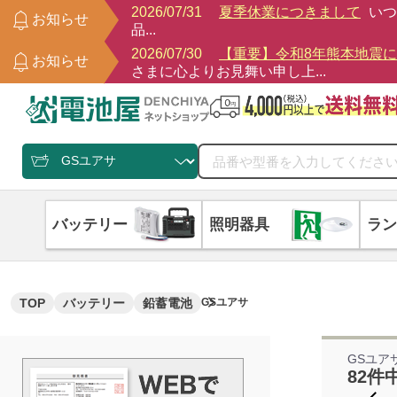
2026/07/31
夏季休業につきまして
いつ
お知らせ
品...
2026/07/30
【重要】令和8年熊本地震
お知らせ
さまに心よりお見舞い申し上...
バッテリー
照明器具
ラン
TOP
バッテリー
鉛蓄電池
GSユアサ
GSユア
82件中