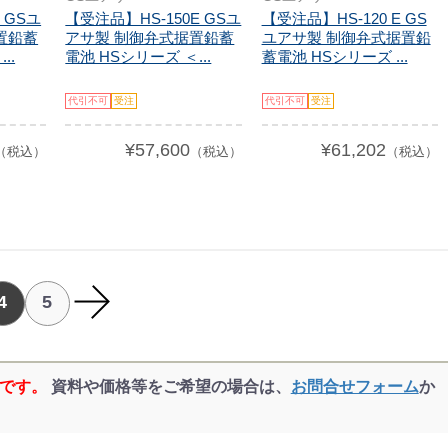
 GSユ
【受注品】HS-150E GSユ
【受注品】HS-120 E GS
置鉛蓄
アサ製 制御弁式据置鉛蓄
ユアサ製 制御弁式据置鉛
..
電池 HSシリーズ ＜...
蓄電池 HSシリーズ ...
代引不可
受注
代引不可
受注
¥57,600
¥61,202
（税込）
（税込）
（税込）
4
5
品です。
資料や価格等をご希望の場合は、
お問合せフォーム
か