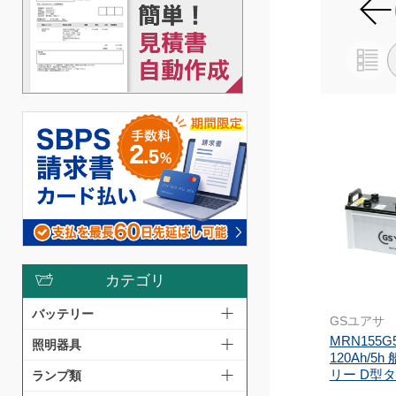
カテゴリ
バッテリー
GSユアサ
MRN155G
照明器具
120Ah/5
リー D型ター
ランプ類