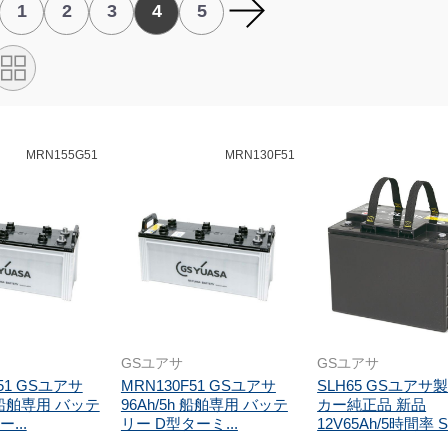
1
2
3
4
5
MRN155G51
MRN130F51
GSユアサ
GSユアサ
51 GSユアサ
MRN130F51 GSユアサ
SLH65 GSユアサ
h 船舶専用 バッテ
96Ah/5h 船舶専用 バッテ
カー純正品 新品
...
リー D型ターミ...
12V65Ah/5時間率 SL