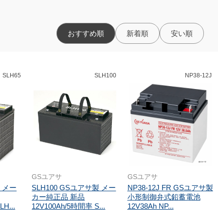
おすすめ順
新着順
安い順
SLH65
SLH100
NP38-12J
GSユアサ
GSユアサ
製 メー
SLH100 GSユアサ製 メー
NP38-12J FR GSユアサ製
カー純正品 新品
小形制御弁式鉛蓄電池
H...
12V100Ah/5時間率 S...
12V38Ah NP...