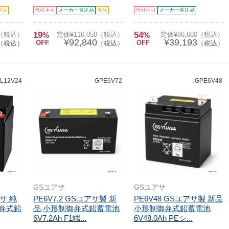
受注
代引不可
メーカー直送品
受注
代引不可
メーカー直送品
19
54
0（税込）
%
定価¥116,050（税込）
%
定価¥86,680（税込）
¥92,840
¥39,193
OFF
OFF
（税込）
（税込）
（税込）
L12V24
GPE6V72
GPE6V48
GSユアサ
GSユアサ
アサ 純
PE6V7.2 GSユアサ製 新
PE6V48 GSユアサ製 新品
御弁式鉛
品 小形制御弁式鉛蓄電池
小形制御弁式鉛蓄電池
6V7.2Ah F1端...
6V48.0Ah PEシ...