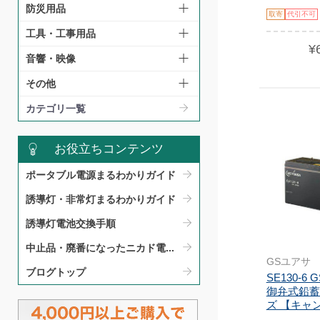
防災用品
取寄
代引不可
工具・工事用品
¥
音響・映像
その他
カテゴリ一覧
お役立ちコンテンツ
ポータブル電源まるわかりガイド​
誘導灯・非常灯まるわかりガイド​
誘導灯電池交換手順​
中止品・廃番になったニカド電...
GSユアサ
ブログトップ
SE130-6
御弁式鉛蓄
ズ 【キャン