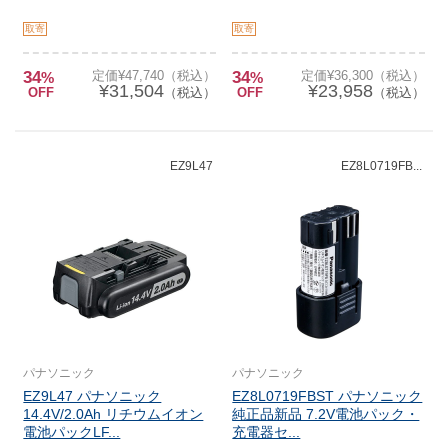
取寄
取寄
34
定価¥47,740（税込）
34
定価¥36,300（税込）
%
%
¥31,504
¥23,958
OFF
（税込）
OFF
（税込）
EZ9L47
EZ8L0719FB...
パナソニック
パナソニック
EZ9L47 パナソニック
EZ8L0719FBST パナソニック
14.4V/2.0Ah リチウムイオン
純正品新品 7.2V電池パック・
電池パックLF...
充電器セ...