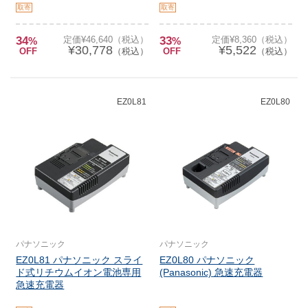
取寄
取寄
34
定価¥46,640（税込）
33
定価¥8,360（税込）
%
%
¥30,778
¥5,522
OFF
（税込）
OFF
（税込）
EZ0L81
EZ0L80
パナソニック
パナソニック
EZ0L81 パナソニック スライ
EZ0L80 パナソニック
ド式リチウムイオン電池専用
(Panasonic) 急速充電器
急速充電器