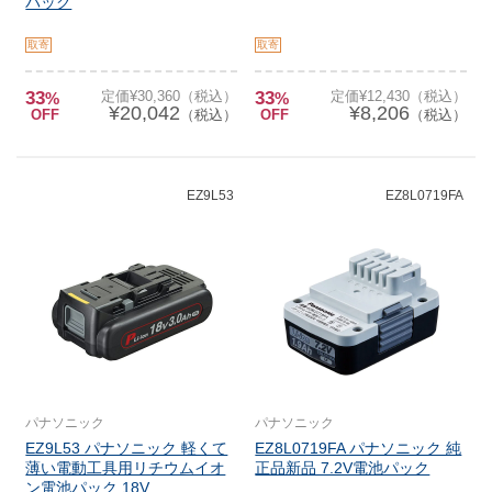
パック
取寄
取寄
33
定価¥30,360（税込）
33
定価¥12,430（税込）
%
%
¥20,042
¥8,206
OFF
（税込）
OFF
（税込）
EZ9L53
EZ8L0719FA
パナソニック
パナソニック
EZ9L53 パナソニック 軽くて
EZ8L0719FA パナソニック 純
薄い電動工具用リチウムイオ
正品新品 7.2V電池パック
ン電池パック 18V...