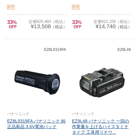
取寄
取寄
33
定価¥20,460（税込）
33
定価¥22,330（税込）
%
%
¥13,508
¥14,740
OFF
（税込）
OFF
（税込）
EZ8L0319FA
EZ9L48
パナソニック
パナソニック
EZ8L0319FA パナソニック 純
EZ9L48 パナソニック 一回の
正品新品 3.6V電池パック
作業量を上げるハイスタミナ
タイプ 工具用リチウ...