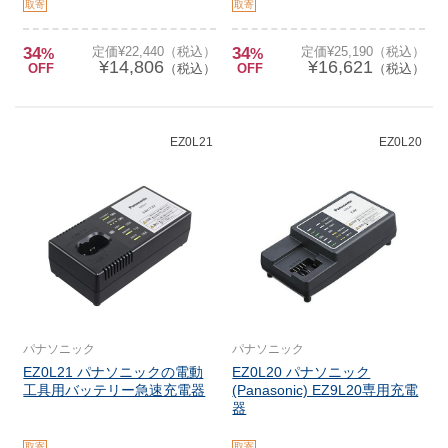
取寄
取寄
34
定価¥22,440（税込）
34
定価¥25,190（税込）
%
%
¥14,806
¥16,621
OFF
（税込）
OFF
（税込）
EZ0L21
EZ0L20
パナソニック
パナソニック
EZ0L21 パナソニックの電動
EZ0L20 パナソニック
工具用バッテリー急速充電器
(Panasonic) EZ9L20専用充電
器
取寄
取寄