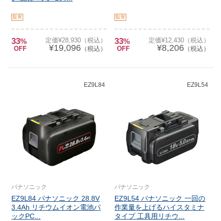
取寄
取寄
33
定価¥28,930（税込）
33
定価¥12,430（税込）
%
%
¥19,096
¥8,206
OFF
（税込）
OFF
（税込）
EZ9L84
EZ9L54
パナソニック
パナソニック
EZ9L84 パナソニック 28.8V
EZ9L54 パナソニック 一回の
3.4Ah リチウムイオン電池パ
作業量を上げるハイスタミナ
ックPC...
タイプ 工具用リチウ...