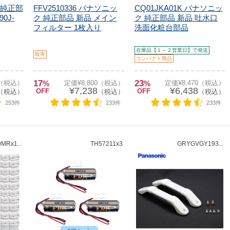
ツ 純正部
FFV2510336 パナソニッ
CQ01JKA01K パナソニッ
0J-
ク 純正部品 新品 メイン
ク 純正部品 新品 吐水口
フィルター 1枚入り
洗面化粧台部品
在庫品【１～２営業日】で発送
取寄
コンパクト商品
17
23
0（税込）
%
定価¥8,800（税込）
%
定価¥8,470（税込）
¥7,238
¥6,438
OFF
OFF
（税込）
（税込）
（税込）
253件
233件
233件
0MRx1...
TH57211x3
GRYGVGY193...