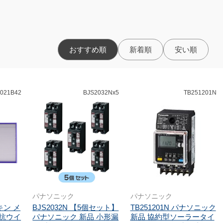
おすすめ順
新着順
安い順
021B42
BJS2032Nx5
TB251201N
パナソニック
パナソニック
イキン メ
BJS2032N 【5個セット】
TB251201N パナソニック
 抗ウイ
パナソニック 新品 小形漏
新品 協約型ソーラータイ