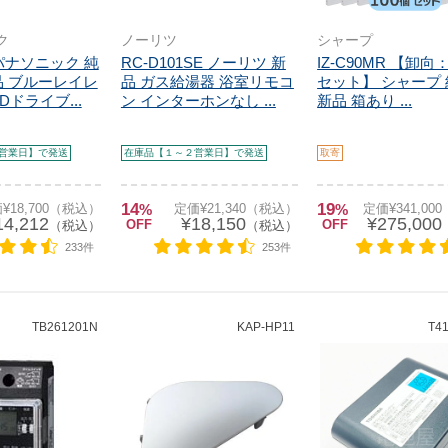
ク
ノーリツ
シャープ
8 パナソニック 純
RC-D101SE ノーリツ 新
IZ-C90MR 【卸向
品 ブルーレイレ
品 ガス給湯器 浴室リモコ
セット】 シャープ
Dドライブ...
ン インターホンなし ...
新品 箱あり ...
営業日】で発送
在庫品【１～２営業日】で発送
取寄
14
19
¥18,700（税込）
%
定価¥21,340（税込）
%
定価¥341,00
14,212
¥18,150
¥275,000
OFF
OFF
（税込）
（税込）
233件
253件
TB261201N
KAP-HP11
T4