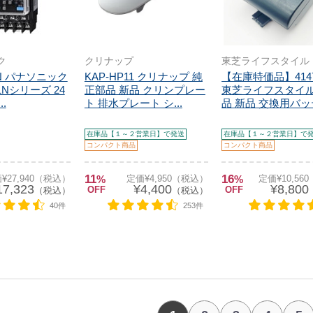
ク
クリナップ
東芝ライフスタイル
1N パナソニック
KAP-HP11 クリナップ 純
【在庫特価品】4147
1Nシリーズ 24
正部品 新品 クリンプレー
東芝ライフスタイル
..
ト 排水プレート シ...
品 新品 交換用バッテ
在庫品【１～２営業日】で発送
在庫品【１～２営業日】で
コンパクト商品
コンパクト商品
11
16
¥27,940（税込）
%
定価¥4,950（税込）
%
定価¥10,56
17,323
¥4,400
¥8,800
OFF
OFF
（税込）
（税込）
40件
253件