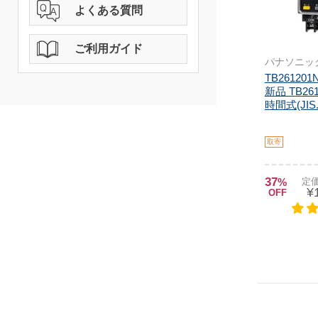
よくある質問
ご利用ガイド
パナソニッ
TB26120
新品 TB26
時間式(JIS.
取寄
37
%
定価
¥
OFF