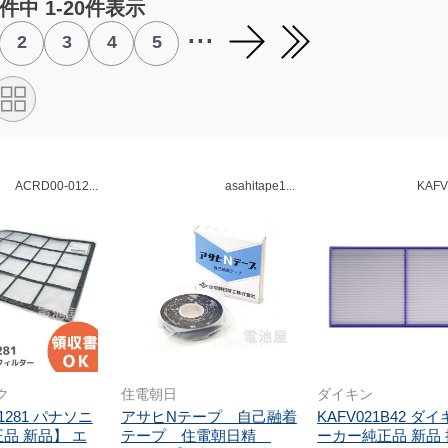
3件中 1-20件表示
...
2
3
4
5
ACRD00-012...
asahitape1...
KAFV
ク
住電朝日
ダイキン
01281 パナソニ
アサヒNテープ 自己融着
KAFV021B42 ダ
品 新品】 エ
テープ 住電朝日精
ーカー純正品 新品