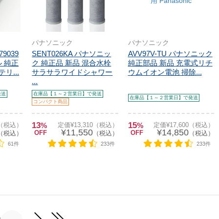
パナソニック
パナソニック
9039
SENT026KA パナソニッ
AVV97V-TU パナソニック
 純正
ク 純正品 新品 混合水栓
純正部品 新品 充電式リチ
リ...
サラサラワイドシャワー
ウムイオン電池 掃除...
...
発送
在庫品【１～２営業日】で発送
在庫品【１～２営業日】で発送
コンパクト商品
13
15
0（税込）
%
定価¥13,310（税込）
%
定価¥17,600（税込）
¥11,550
¥14,850
OFF
OFF
（税込）
（税込）
（税込）
61件
233件
233件
...