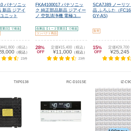
010 パナソニッ
FKA4100017 パナソニッ
SCA7J89 ノーリ
 新品 ジアイ
ク 純正部品新品 ジアイー
品 ふろふた（FC169
ユニット
ノ 空気清浄機 電極ユ...
GY-AS)
営業日】で発送
在庫品【１～２営業日】で発送
取寄
コンパクト商品
28
15
¥41,800（税込）
%
定価¥15,400（税込）
%
定価¥29,70
28,000
¥11,000
¥25,245
OFF
OFF
（税込）
（税込）
23件
23件
TXP0138
RC-D101SE
IZ-C9