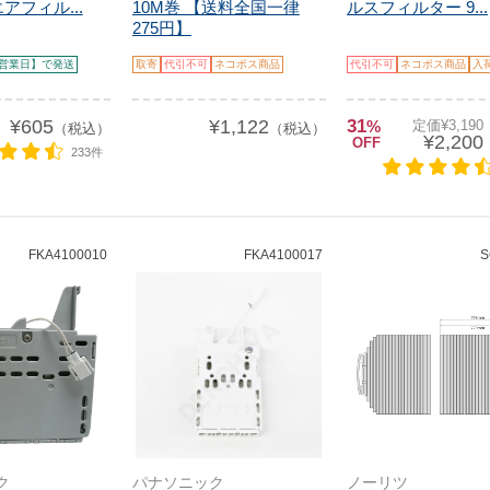
アフィル...
10M巻 【送料全国一律
ルスフィルター 9...
275円】
営業日】で発送
取寄
代引不可
ネコポス商品
代引不可
ネコポス商品
入
¥605
¥1,122
31
%
定価¥3,19
（税込）
（税込）
¥2,200
OFF
233件
FKA4100010
FKA4100017
S
ク
パナソニック
ノーリツ