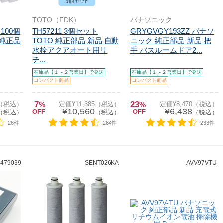
TOTO（FDK）
パナソニック
：100個
TH57211 3個セット
GRYGVGY193ZZ パナソ
 純正品
TOTO 純正部品 新品 自動
ニック 純正部品 新品 把
水栓アクアオート用リ
手 バスルームドア2...
チ...
在庫品【１～２営業日】で発送
在庫品【１～２営業日】で発送
コンパクト商品
コンパクト商品
7
23
0（税込）
%
定価¥11,385（税込）
%
定価¥8,470（税込）
¥10,560
¥6,438
OFF
OFF
（税込）
（税込）
（税込）
26件
264件
233件
1479039
SENT026KA
AVV97VTU