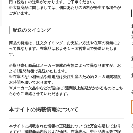
円（税込）の送料がかかります。ご了承ください。
※大型商品に関しましては、個口あたりの送料が発生する場合が
ございます。​
配送のタイミング
商品の発送は、注文タイミング、お支払い方法や在庫の有無によ
って異なります。在庫品はおよそ１～３営業日で発送いたしま
す。​
※取り寄せ商品はメーカー在庫の有無によって異なりますが、お
よそ1週間前後で発送いたします。
※在庫のない相当品や組電池は受注生産のため約２～３週間程度
お時間を頂いております。​
※メーカー欠品中などの理由に1週間以上納期がかかるものはこち
らからご連絡させていただきます。
本サイトの掲載情報について​
ッ
本サイトに掲載された情報の正確性については万全を期しており
ますが、掲載商品内容および価格、在庫表示、中止品表示等で誤