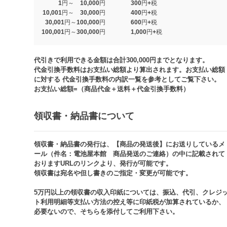
1円～ 10,000円
300円+税
10,001円～ 30,000円
400円+税
30,001円～100,000円
600円+税
100,001円～300,000円
1,000円+税​
代引きで利用できる金額は合計300,000円までとなります。
代金引換手数料はお支払い総額より算出されます。お支払い総額
に対する 代金引換手数料の内訳一覧を参考としてご覧下さい。​
お支払い総額=（商品代金＋送料＋代金引換手数料）​
領収書・納品書について​
領収書・納品書の発行は、【商品の発送後】にお送りしているメ
ール（件名：電池屋本館 商品発送のご連絡）の中に記載されて
おりますURLのリンクより、発行が可能です。
領収書は宛名や但し書きのご指定・変更が可能です。​​
5万円以上の領収書の収入印紙については、振込、代引、クレジ
ト利用明細等支払い方法の控え等に印紙税が加算されているか、
必要ないので、そちらを添付してご利用下さい。