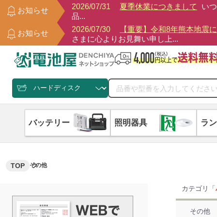
2026/07/31
夏季休業につきまして
いつ
お知らせ
品...
2026/07/30
【重要】令和8年熊本地震
お知らせ
さまに心よりお見舞い申し上...
バッテリー
照明器具
ラン
TOP
その他
カテゴリ「
その他