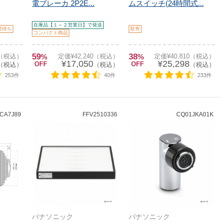
電ブレーカ 2P2E...
ムスイッチ(24時間式...
在庫品【１～２営業日】で発送
荷待ち
取寄
コンパクト商品
59
38
0（税込）
%
定価¥42,240（税込）
%
定価¥40,810（税込）
¥17,050
¥25,298
OFF
OFF
（税込）
（税込）
（税込）
253件
40件
233件
CA7J89
FFV2510336
CQ01JKA01K
パナソニック
パナソニック