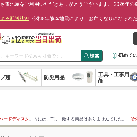
も電池屋をご利用いただきありがとうございます。 2026年
による配送状況
令和8年熊本地震により、お亡くなりになられ
初めて
検索
工具・工事用
プ類
防災用品
品
ハードディスク
」内には、"
"に一致する商品はありませんでした。「
そ