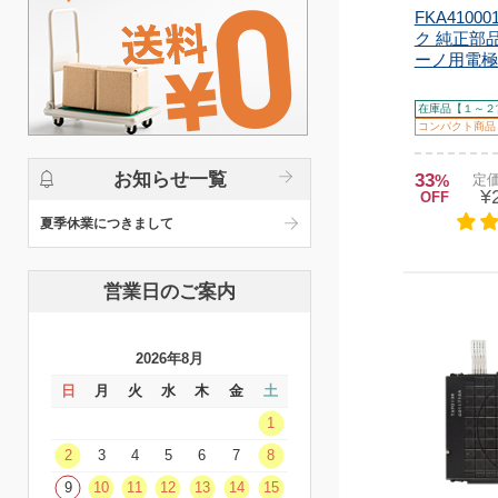
FKA4100
ク 純正部品
ーノ用電極
在庫品【１～２
コンパクト商品
お知らせ一覧
33
%
定価
¥
OFF
夏季休業につきまして
営業日のご案内
2026年8月
日
月
火
水
木
金
土
1
2
3
4
5
6
7
8
9
10
11
12
13
14
15