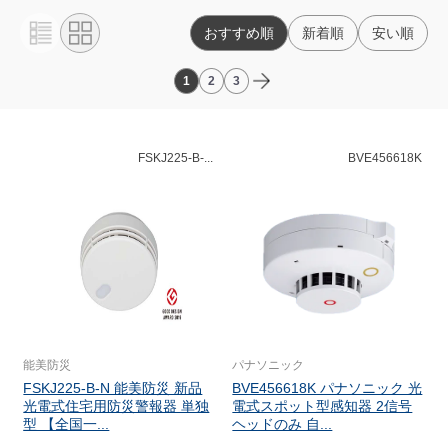
おすすめ順
新着順
安い順
1
2
3
FSKJ225-B-...
BVE456618K
能美防災
パナソニック
FSKJ225-B-N 能美防災 新品
BVE456618K パナソニック 光
光電式住宅用防災警報器 単独
電式スポット型感知器 2信号
型 【全国一...
ヘッドのみ 自...