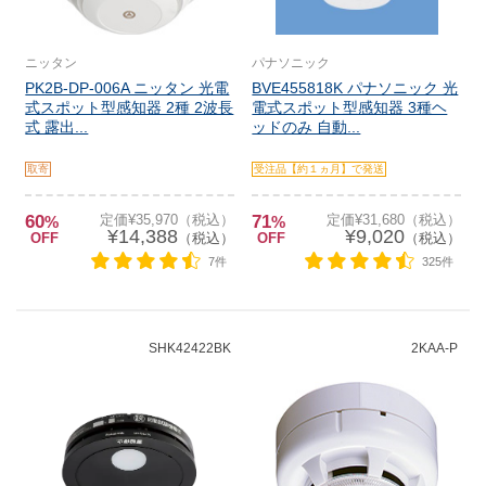
ニッタン
パナソニック
PK2B-DP-006A ニッタン 光電
BVE455818K パナソニック 光
式スポット型感知器 2種 2波長
電式スポット型感知器 3種ヘ
式 露出...
ッドのみ 自動...
取寄
受注品【約１ヵ月】で発送
60
定価¥35,970（税込）
71
定価¥31,680（税込）
%
%
¥14,388
¥9,020
OFF
（税込）
OFF
（税込）
7件
325件
SHK42422BK
2KAA-P