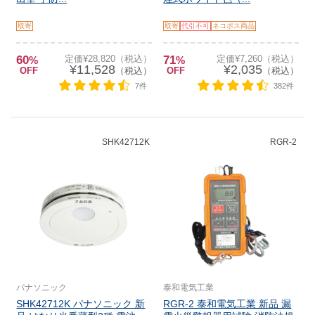
取寄
取寄
代引不可
ネコポス商品
60
定価¥28,820（税込）
71
定価¥7,260（税込）
%
%
¥11,528
¥2,035
OFF
（税込）
OFF
（税込）
7件
382件
SHK42712K
RGR-2
パナソニック
泰和電気工業
SHK42712K パナソニック 新
RGR-2 泰和電気工業 新品 漏