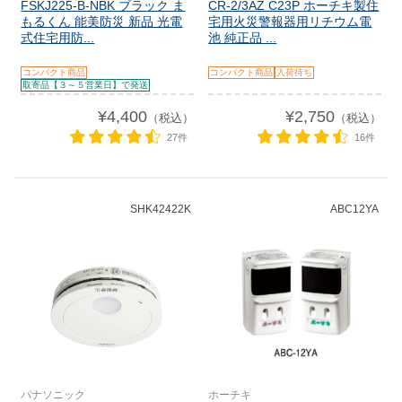
FSKJ225-B-NBK ブラック ま
CR-2/3AZ C23P ホーチキ製住
もるくん 能美防災 新品 光電
宅用火災警報器用リチウム電
式住宅用防...
池 純正品 ...
コンパクト商品
コンパクト商品
入荷待ち
取寄品【３～５営業日】で発送
¥4,400
¥2,750
（税込）
（税込）
27件
16件
SHK42422K
ABC12YA
パナソニック
ホーチキ