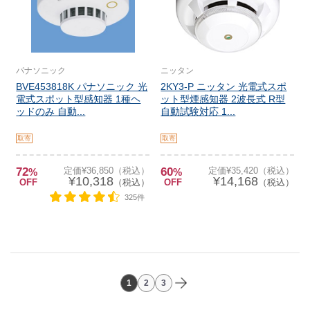
パナソニック
ニッタン
BVE453818K パナソニック 光
2KY3-P ニッタン 光電式スポ
電式スポット型感知器 1種ヘ
ット型煙感知器 2波長式 R型
ッドのみ 自動...
自動試験対応 1...
取寄
取寄
72
定価¥36,850（税込）
60
定価¥35,420（税込）
%
%
¥10,318
¥14,168
OFF
（税込）
OFF
（税込）
325件
1
2
3