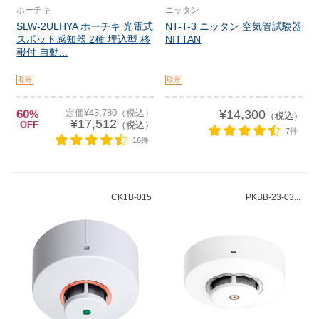
ホーチキ
ニッタン
SLW-2ULHYA ホーチキ 光電式
NT-T-3 ニッタン 空気管試験器
スポット感知器 2種 埋込型 移
NITTAN
報付 自動...
取寄
取寄
60
定価¥43,780（税込）
¥14,300
%
（税込）
¥17,512
OFF
（税込）
7件
16件
CK1B-015
PKBB-23-03...