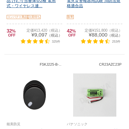
品 けむり当番薄型2種 電池
電火災警報器用試験 消防法規
式・ワイヤレス連...
格適合品
コンパクト商品
入荷待ち
取寄
32
定価¥13,420（税込）
42
定価¥151,800（税込）
%
%
¥9,097
¥88,000
OFF
（税込）
OFF
（税込）
325件
253件
FSKJ225-B-...
CR23AZC23P
能美防災
パナソニック