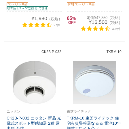
コンパクト商品
取寄
コンパクト商品
取寄品【３～５営業日】で発送
¥1,980
65
定価¥47,850（税込）
%
（税込）
¥16,500
OFF
（税込）
27件
325件
CK2B-P-032
TKRM-10
ニッタン
東芝ライテック
CK2B-P-032 ニッタン 新品 光
TKRM-10 東芝ライテック 住
電式スポット型感知器 2種 露
宅火災警報器なるる 電池10年
出型 予防...
煙式ホワイト色（...