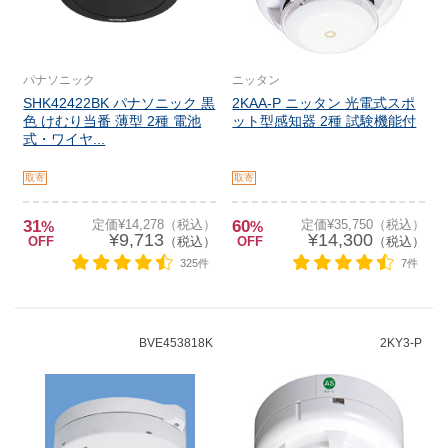
パナソニック
ニッタン
SHK42422BK パナソニック 黒
2KAA-P ニッタン 光電式スポ
色 けむり当番 薄型 2種 電池
ット型感知器 2種 試験機能付
式・ワイヤ...
取寄
取寄
31
定価¥14,278（税込）
60
定価¥35,750（税込）
%
%
¥9,713
¥14,300
OFF
（税込）
OFF
（税込）
325件
7件
BVE453818K
2KY3-P