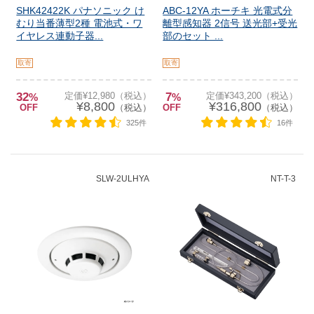
SHK42422K パナソニック け
ABC-12YA ホーチキ 光電式分
むり当番薄型2種 電池式・ワ
離型感知器 2信号 送光部+受光
イヤレス連動子器...
部のセット ...
取寄
取寄
32
定価¥12,980（税込）
7
定価¥343,200（税込）
%
%
¥8,800
¥316,800
OFF
（税込）
OFF
（税込）
325件
16件
SLW-2ULHYA
NT-T-3