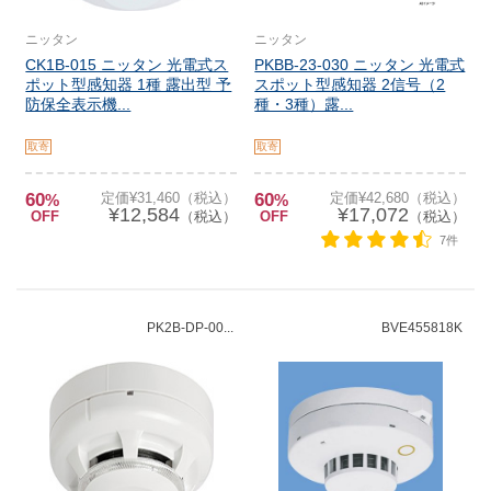
ニッタン
ニッタン
CK1B-015 ニッタン 光電式ス
PKBB-23-030 ニッタン 光電式
ポット型感知器 1種 露出型 予
スポット型感知器 2信号（2
防保全表示機...
種・3種）露...
取寄
取寄
60
定価¥31,460（税込）
60
定価¥42,680（税込）
%
%
¥12,584
¥17,072
OFF
（税込）
OFF
（税込）
7件
PK2B-DP-00...
BVE455818K