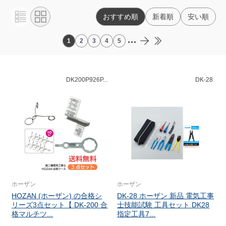
おすすめ順
新着順
安い順
...
1
2
3
4
5
DK200P926P...
DK-28
ホーザン
ホーザン
HOZAN (ホーザン) の合格シ
DK-28 ホーザン 新品 電気工事
リーズ3点セット【 DK-200 合
士技能試験 工具セット DK28
格マルチツ...
指定工具7...