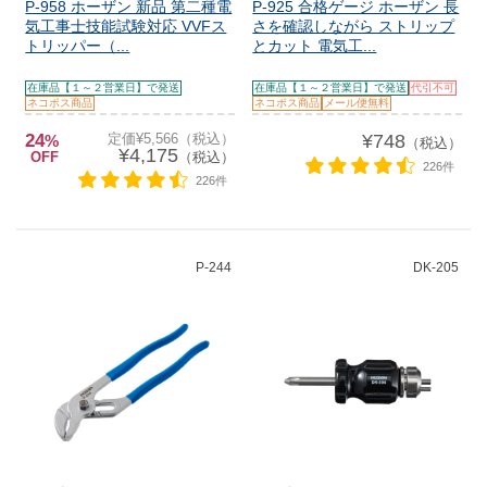
P-958 ホーザン 新品 第二種電
P-925 合格ゲージ ホーザン 長
気工事士技能試験対応 VVFス
さを確認しながら ストリップ
トリッパー（...
とカット 電気工...
在庫品【１～２営業日】で発送
在庫品【１～２営業日】で発送
代引不可
ネコポス商品
ネコポス商品
メール便無料
24
定価¥5,566（税込）
¥748
%
（税込）
¥4,175
OFF
（税込）
226件
226件
P-244
DK-205