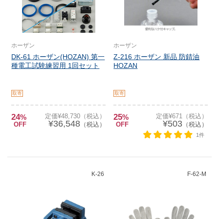
ホーザン
ホーザン
DK-61 ホーザン(HOZAN) 第一
Z-216 ホーザン 新品 防錆油
種電工試験練習用 1回セット
HOZAN
取寄
取寄
24
定価¥48,730（税込）
25
定価¥671（税込）
%
%
¥36,548
¥503
OFF
（税込）
OFF
（税込）
1件
K-26
F-62-M