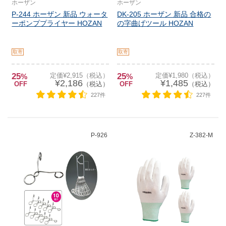
ホーザン
ホーザン
P-244 ホーザン 新品 ウォータ
DK-205 ホーザン 新品 合格の
ーポンププライヤー HOZAN
の字曲げツール HOZAN
取寄
取寄
25
定価¥2,915（税込）
25
定価¥1,980（税込）
%
%
¥2,186
¥1,485
OFF
（税込）
OFF
（税込）
227件
227件
P-926
Z-382-M