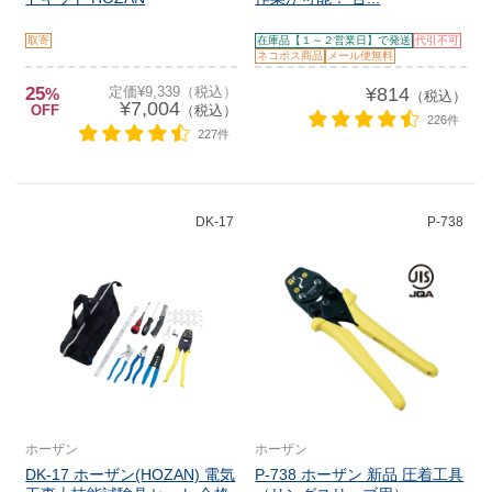
取寄
在庫品【１～２営業日】で発送
代引不可
ネコポス商品
メール便無料
25
定価¥9,339（税込）
¥814
%
（税込）
¥7,004
OFF
（税込）
226件
227件
DK-17
P-738
ホーザン
ホーザン
DK-17 ホーザン(HOZAN) 電気
P-738 ホーザン 新品 圧着工具