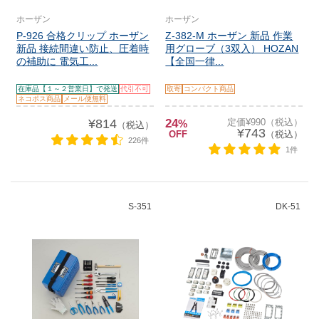
ホーザン
ホーザン
P-926 合格クリップ ホーザン
Z-382-M ホーザン 新品 作業
新品 接続間違い防止、圧着時
用グローブ（3双入） HOZAN
の補助に 電気工...
【全国一律...
在庫品【１～２営業日】で発送
代引不可
取寄
コンパクト商品
ネコポス商品
メール便無料
¥814
24
定価¥990（税込）
%
（税込）
¥743
OFF
（税込）
226件
1件
S-351
DK-51