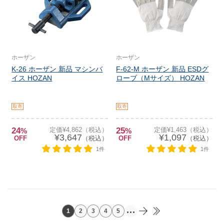
ホーザン
ホーザン
K-26 ホーザン 新品 マシンバ
F-62-M ホーザン 新品 ESDグ
イス HOZAN
ローブ（Mサイズ） HOZAN
取寄
取寄
24
定価¥4,862（税込）
25
定価¥1,463（税込）
%
%
¥3,647
¥1,097
OFF
（税込）
OFF
（税込）
1件
1件
...
1
2
3
4
5