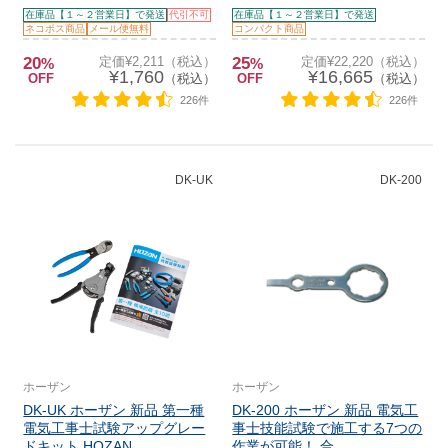
在庫品【１～２営業日】で発送
代引不可
在庫品【１～２営業日】で発送
ネコポス商品
メール便無料
コンパクト商品
20
定価¥2,211（税込）
25
定価¥22,220（税込）
%
%
¥1,760
¥16,665
OFF
（税込）
OFF
（税込）
226件
226件
DK-UK
DK-200
ホーザン
ホーザン
DK-UK ホーザン 新品 第一種
DK-200 ホーザン 新品 電気工
電気工事士試験アップグレー
事士技能試験で施工する7つの
ドキット HOZAN
作業が可能！ 合...