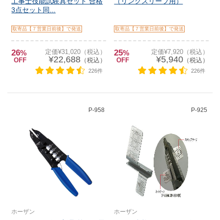
工事士技能試験具セット 合格
（リングスリーブ用）
3点セット同...
取寄品【７営業日前後】で発送
取寄品【７営業日前後】で発送
26
定価¥31,020（税込）
25
定価¥7,920（税込）
%
%
¥22,688
¥5,940
OFF
（税込）
OFF
（税込）
226件
226件
P-958
P-925
ホーザン
ホーザン