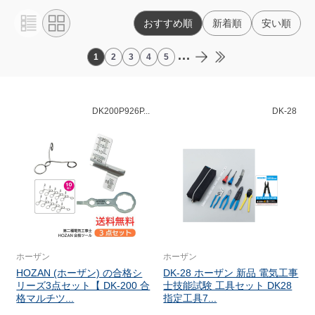
おすすめ順
新着順
安い順
...
1
2
3
4
5
DK200P926P...
DK-28
ホーザン
ホーザン
HOZAN (ホーザン) の合格シ
DK-28 ホーザン 新品 電気工事
リーズ3点セット【 DK-200 合
士技能試験 工具セット DK28
格マルチツ...
指定工具7...