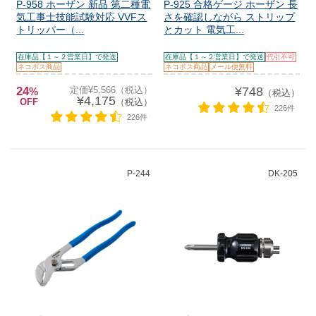
P-958 ホーザン 新品 第二種電
P-925 合格ゲージ ホーザン 長
気工事士技能試験対応 VVFス
さを確認しながら ストリップ
トリッパー（...
とカット 電気工...
在庫品【１～２営業日】で発送
在庫品【１～２営業日】で発送
代引不可
ネコポス商品
ネコポス商品
メール便無料
24
定価¥5,566（税込）
¥748
%
（税込）
¥4,175
OFF
（税込）
226件
226件
P-244
DK-205