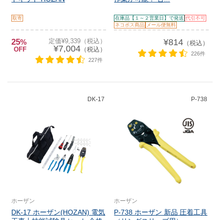
取寄
在庫品【１～２営業日】で発送
代引不可
ネコポス商品
メール便無料
25
定価¥9,339（税込）
¥814
%
（税込）
¥7,004
OFF
（税込）
226件
227件
DK-17
P-738
ホーザン
ホーザン
DK-17 ホーザン(HOZAN) 電気
P-738 ホーザン 新品 圧着工具