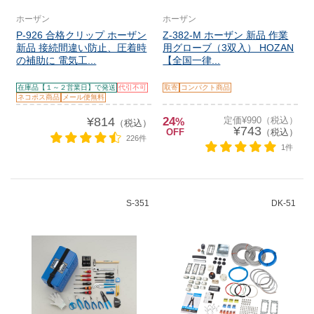
ホーザン
ホーザン
P-926 合格クリップ ホーザン
Z-382-M ホーザン 新品 作業
新品 接続間違い防止、圧着時
用グローブ（3双入） HOZAN
の補助に 電気工...
【全国一律...
在庫品【１～２営業日】で発送
代引不可
取寄
コンパクト商品
ネコポス商品
メール便無料
¥814
24
定価¥990（税込）
%
（税込）
¥743
OFF
（税込）
226件
1件
S-351
DK-51