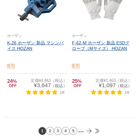
ホーザン
ホーザン
K-26 ホーザン 新品 マシンバ
F-62-M ホーザン 新品 ESDグ
イス HOZAN
ローブ（Mサイズ） HOZAN
取寄
取寄
24
定価¥4,862（税込）
25
定価¥1,463（税込）
%
%
¥3,647
¥1,097
OFF
（税込）
OFF
（税込）
1件
1件
...
1
2
3
4
5