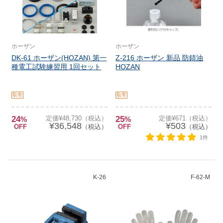
ホーザン
ホーザン
DK-61 ホーザン(HOZAN) 第一
Z-216 ホーザン 新品 防錆油
種電工試験練習用 1回セット
HOZAN
取寄
取寄
24
定価¥48,730（税込）
25
定価¥671（税込）
%
%
¥36,548
¥503
OFF
（税込）
OFF
（税込）
1件
K-26
F-62-M