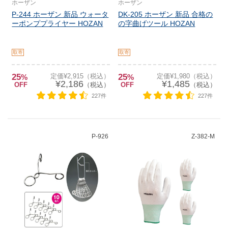
ホーザン
ホーザン
P-244 ホーザン 新品 ウォータ
DK-205 ホーザン 新品 合格の
ーポンププライヤー HOZAN
の字曲げツール HOZAN
取寄
取寄
25
定価¥2,915（税込）
25
定価¥1,980（税込）
%
%
¥2,186
¥1,485
OFF
（税込）
OFF
（税込）
227件
227件
P-926
Z-382-M