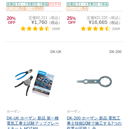
在庫品【１～２営業日】で発送
代引不可
在庫品【１～２営業日】で発送
ネコポス商品
メール便無料
コンパクト商品
20
定価¥2,211（税込）
25
定価¥22,220（税込）
%
%
¥1,760
¥16,665
OFF
（税込）
OFF
（税込）
226件
226件
DK-UK
DK-200
ホーザン
ホーザン
DK-UK ホーザン 新品 第一種
DK-200 ホーザン 新品 電気工
電気工事士試験アップグレー
事士技能試験で施工する7つの
ドキット HOZAN
作業が可能！ 合...