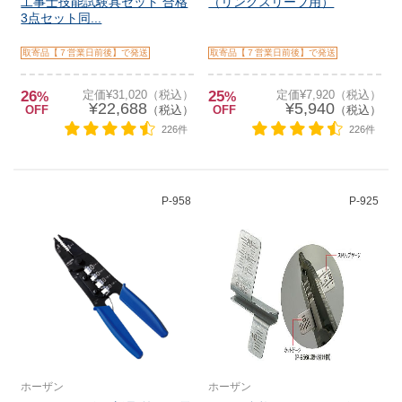
工事士技能試験具セット 合格
（リングスリーブ用）
3点セット同...
取寄品【７営業日前後】で発送
取寄品【７営業日前後】で発送
26
定価¥31,020（税込）
25
定価¥7,920（税込）
%
%
¥22,688
¥5,940
OFF
（税込）
OFF
（税込）
226件
226件
P-958
P-925
ホーザン
ホーザン