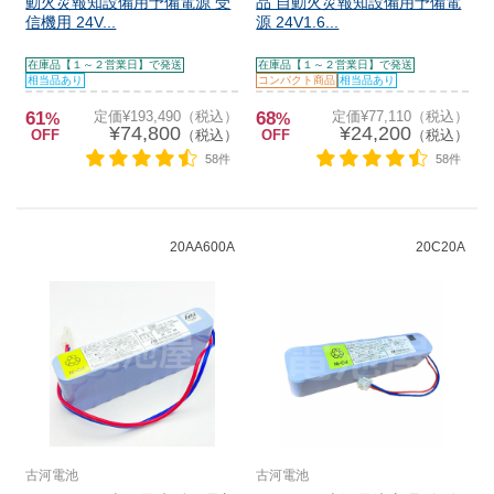
動火災報知設備用予備電源 受
品 自動火災報知設備用予備電
信機用 24V...
源 24V1.6...
在庫品【１～２営業日】で発送
在庫品【１～２営業日】で発送
相当品あり
コンパクト商品
相当品あり
61
定価¥193,490（税込）
68
定価¥77,110（税込）
%
%
¥74,800
¥24,200
OFF
（税込）
OFF
（税込）
58件
58件
20AA600A
20C20A
古河電池
古河電池