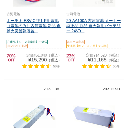
古河電池
古河電池
ホーチキ ESV-C2F1-P用電池
20-AA100A 古河電池 メーカー
（電池のみ）古河電池 新品 自
純正品 新品 自火報用バッテリ
動火災警報装置...
ー 24V0...
在庫品【１～２営業日】で発送
ネコポス商品
コンパクト商品
受注品【約２～３ヵ月】で発送
70
定価¥51,040（税込）
23
定価¥14,520（税込）
%
%
¥15,290
¥11,165
OFF
（税込）
OFF
（税込）
58件
58件
20-S113AT
20-S127A1