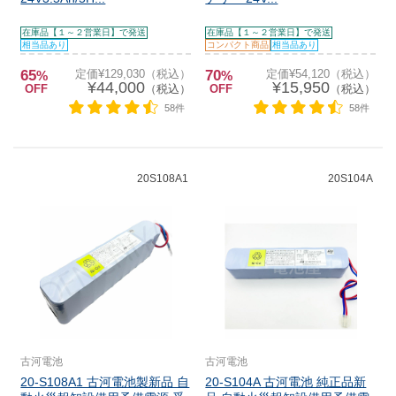
在庫品【１～２営業日】で発送
在庫品【１～２営業日】で発送
相当品あり
コンパクト商品
相当品あり
65
定価¥129,030（税込）
70
定価¥54,120（税込）
%
%
¥44,000
¥15,950
OFF
（税込）
OFF
（税込）
58件
58件
20S108A1
20S104A
古河電池
古河電池
20-S108A1 古河電池製新品 自
20-S104A 古河電池 純正品新