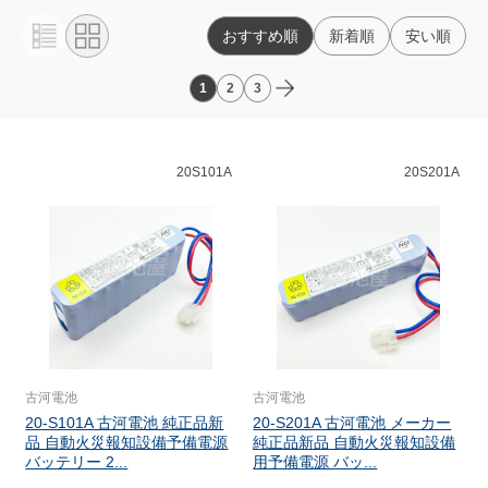
おすすめ順
新着順
安い順
1
2
3
20S101A
20S201A
古河電池
古河電池
20-S101A 古河電池 純正品新
20-S201A 古河電池 メーカー
品 自動火災報知設備予備電源
純正品新品 自動火災報知設備
バッテリー 2...
用予備電源 バッ...