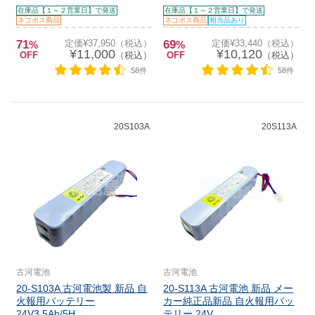
在庫品【１～２営業日】で発送
在庫品【１～２営業日】で発送
ネコポス商品
ネコポス商品
相当品あり
71
定価¥37,950（税込）
69
定価¥33,440（税込）
%
%
¥11,000
¥10,120
OFF
（税込）
OFF
（税込）
58件
58件
20S103A
20S113A
古河電池
古河電池
20-S103A 古河電池製 新品 自
20-S113A 古河電池 新品 メー
火報用バッテリー
カー純正品新品 自火報用バッ
24V3.5Ah/5H...
テリー 24V...