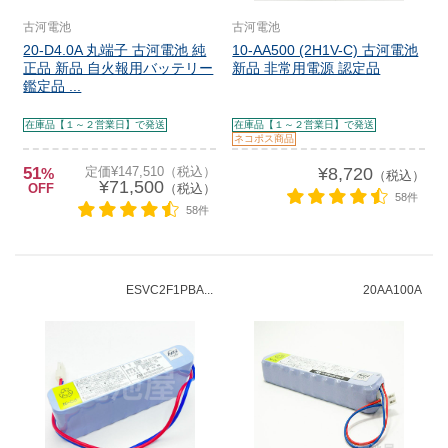
古河電池
古河電池
20-D4.0A 丸端子 古河電池 純
10-AA500 (2H1V-C) 古河電池
正品 新品 自火報用バッテリー
新品 非常用電源 認定品
鑑定品 ...
在庫品【１～２営業日】で発送
在庫品【１～２営業日】で発送
ネコポス商品
51
定価¥147,510（税込）
¥8,720
%
（税込）
¥71,500
OFF
（税込）
58件
58件
ESVC2F1PBA...
20AA100A