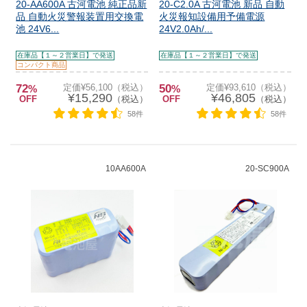
20-AA600A 古河電池 純正品新
20-C2.0A 古河電池 新品 自動
品 自動火災警報装置用交換電
火災報知設備用予備電源
池 24V6...
24V2.0Ah/...
在庫品【１～２営業日】で発送
在庫品【１～２営業日】で発送
コンパクト商品
72
定価¥56,100（税込）
50
定価¥93,610（税込）
%
%
¥15,290
¥46,805
OFF
（税込）
OFF
（税込）
58件
58件
10AA600A
20-SC900A