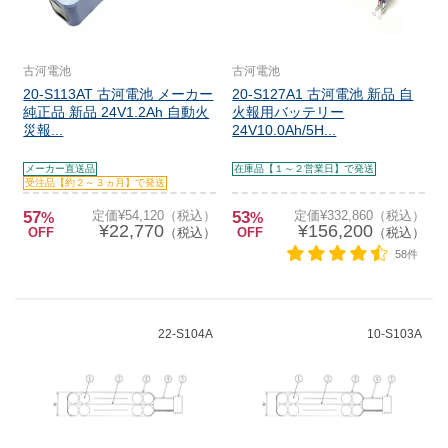
古河電池
古河電池
20-S113AT 古河電池 メーカー
20-S127A1 古河電池 新品 自
純正品 新品 24V1.2Ah 自動火
火報用バッテリー
災報...
24V10.0Ah/5H...
メーカー直送品
在庫品【１～２営業日】で発送
受注品【約２～３ヵ月】で発送
57
定価¥54,120（税込）
53
定価¥332,860（税込）
%
%
¥22,770
¥156,200
OFF
（税込）
OFF
（税込）
58件
22-S104A
10-S103A