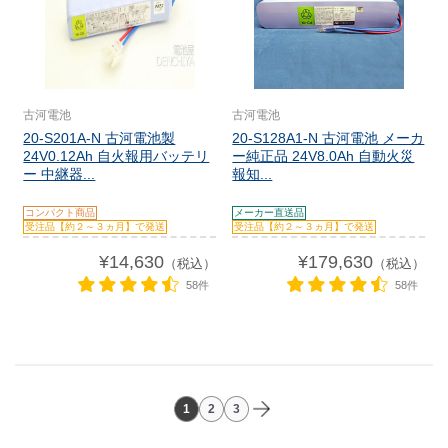
古河電池
古河電池
20-S201A-N 古河電池製
20-S128A1-N 古河電池 メーカ
24V0.12Ah 自火報用バッテリ
ー純正品 24V8.0Ah 自動火災
ー 中継器...
報知...
コンパクト商品
メーカー直送品
受注品【約２～３ヵ月】で発送
受注品【約２～３ヵ月】で発送
¥14,630
¥179,630
（税込）
（税込）
58件
58件
1
2
3