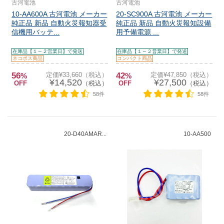
古河電池
古河電池
10-AA600A 古河電池 メーカー
20-SC900A 古河電池 メーカー
純正品 新品 自動火災報知器受
純正品 新品 自動火災報知設備
信機用バッテ...
用予備電源 ...
在庫品【１～２営業日】で発送
在庫品【１～２営業日】で発送
ネコポス商品
コンパクト商品
56
定価¥33,660（税込）
42
定価¥47,850（税込）
%
%
¥14,520
¥27,500
OFF
（税込）
OFF
（税込）
58件
58件
20-D40AMAR...
10-AA500