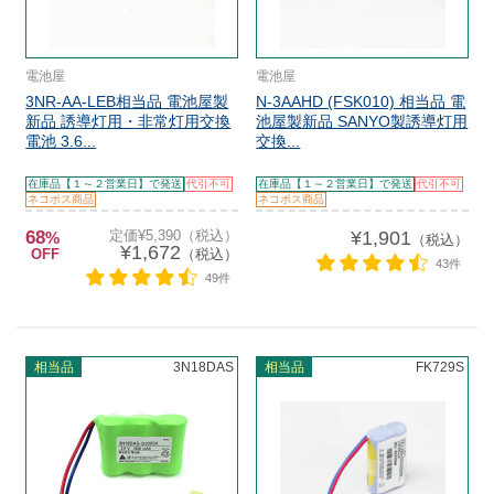
電池屋
電池屋
3NR-AA-LEB相当品 電池屋製
N-3AAHD (FSK010) 相当品 電
新品 誘導灯用・非常灯用交換
池屋製新品 SANYO製誘導灯用
電池 3.6...
交換...
在庫品【１～２営業日】で発送
代引不可
在庫品【１～２営業日】で発送
代引不可
ネコポス商品
ネコポス商品
68
定価¥5,390（税込）
¥1,901
%
（税込）
¥1,672
OFF
（税込）
43件
49件
相当品
3N18DAS
相当品
FK729S