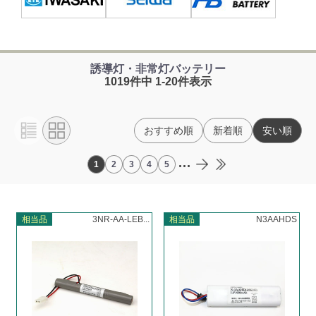
誘導灯・非常灯バッテリー
1019件中 1-20件表示
おすすめ順
新着順
安い順
...
1
2
3
4
5
相当品
3NR-AA-LEB...
相当品
N3AAHDS