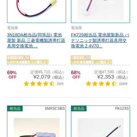
電池屋
電池屋
3N18DA相当品(同等品) 電池
FK729相当品 電池屋製新品 パ
屋製 新品 三菱電機製誘導灯器
ナソニック製誘導灯器具用交
具用交換電池 ...
換電池 2.4V70...
コンパクト商品
ネコポス商品
受注品【２～３週間】で発送
受注品【２～３週間】で発送
69
定価¥6,710（税込）
68
定価¥7,590（税込）
%
%
¥2,079
¥2,353
OFF
（税込）
OFF
（税込）
20件
159件
相当品
3NRSCSBS
相当品
FK123S