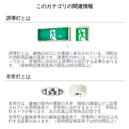
このカテゴリの関連情報
誘導灯とは
誘導灯とは、建物の出口にや通路に表示されている、消防法
の消防用設備の器具です。誘導灯の中には、バッテリーが入
っており、停電時に20分以上誘導灯が点灯する必要がありま
す。（長時間定格型器具の場合は60分間以上）
非常灯とは
非常灯は、建物の室内や通路の天井、階段の踊場などに設置
されている照明器具で、非常時に点灯するタイプと、常時点
灯タイプが有ります。左の写真は非常時点灯型です。
非常灯は建築基準法の建築設備器具で、停電時に30分以上点
灯する必要があります。（長時間定格器具では60分間以上）