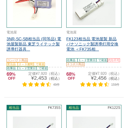
電池屋
電池屋
3NR-SC-SB相当品 (同等品) 電
FK123相当品 電池屋製 新品
池屋製新品 東芝ライテック製
パナソニック製誘導灯用交換
誘導灯器具...
電池 ＜FK735相...
コンパクト商品
在庫品【１～２営業日】で発送
代引不可
受注品【２～３週間】で発送
ネコポス商品
在庫品【１～２営業日】で発送
69
定価¥7,920（税込）
68
定価¥7,920（税込）
%
%
¥2,453
¥2,456
OFF
（税込）
OFF
（税込）
49件
159件
相当品
FK735S
相当品
FK122S