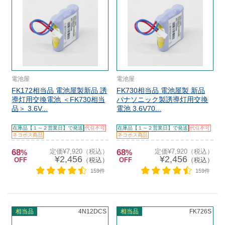
電池屋
電池屋
FK172相当品 電池屋製新品 誘
FK730相当品 電池屋製 新品
導灯用交換電池 ＜FK730相当
パナソニック製誘導灯用交換
品＞ 3.6V...
電池 3.6V70...
在庫品【１～２営業日】で発送
代引不可
在庫品【１～２営業日】で発送
代引不可
ネコポス商品
ネコポス商品
68
定価¥7,920（税込）
68
定価¥7,920（税込）
%
%
¥2,456
¥2,456
OFF
（税込）
OFF
（税込）
159件
159件
相当品
4N12DCS
相当品
FK726S