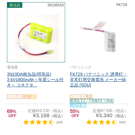
FK729
相当品
3N19DAS
電池屋
パナソニック
3N19DA相当品(同等品)
FK729 パナソニック 誘導灯・
3.6V1800mAh＜年度シール付
非常灯用交換電池 メーカー純
き＞ コネクタ...
正品 [SOU]
コンパクト商品
受注
コンパクト商品
取寄品【３～５営業日】で発送
相当品あり
69
定価¥10,230（税込）
55
定価¥7,590（税込）
%
%
¥3,168
¥3,340
OFF
（税込）
OFF
（税込）
20件
99件