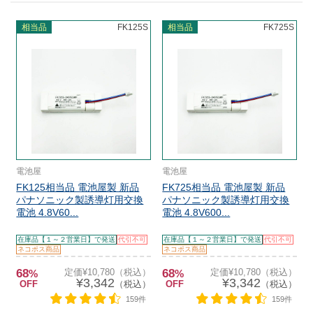
相当品
FK125S
相当品
FK725S
電池屋
電池屋
FK125相当品 電池屋製 新品
FK725相当品 電池屋製 新品
パナソニック製誘導灯用交換
パナソニック製誘導灯用交換
電池 4.8V60...
電池 4.8V600...
在庫品【１～２営業日】で発送
代引不可
在庫品【１～２営業日】で発送
代引不可
ネコポス商品
ネコポス商品
68
定価¥10,780（税込）
68
定価¥10,780（税込）
%
%
¥3,342
¥3,342
OFF
（税込）
OFF
（税込）
159件
159件