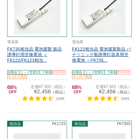
電池屋
電池屋
FK735相当品 電池屋製 新品
FK122相当品 電池屋製新品 パ
誘導灯用交換電池 ＜
ナソニック製誘導灯器具用交
FK122/FK123相当...
換電池 ＜FK735...
在庫品【１～２営業日】で発送
代引不可
在庫品【１～２営業日】で発送
代引不可
ネコポス商品
ネコポス商品
68
定価¥7,920（税込）
68
定価¥7,920（税込）
%
%
¥2,456
¥2,456
OFF
（税込）
OFF
（税込）
159件
159件
相当品
FK172S
相当品
FK730S