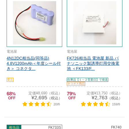
電池屋
電池屋
4N12DC相当品(同等品)
FK726相当品 電池屋 新品 パ
4.8V1200mAh＜年度シール付
ナソニック製誘導灯用交換電
き＞ コネクタ...
池 ＜FK133/F...
受注
在庫品【１～２営業日】で発送
ネコポス商品
68
定価¥8,690（税込）
79
定価¥13,750（税込）
%
%
¥2,695
¥2,763
OFF
（税込）
OFF
（税込）
20件
159件
FK740
相当品
FK733S