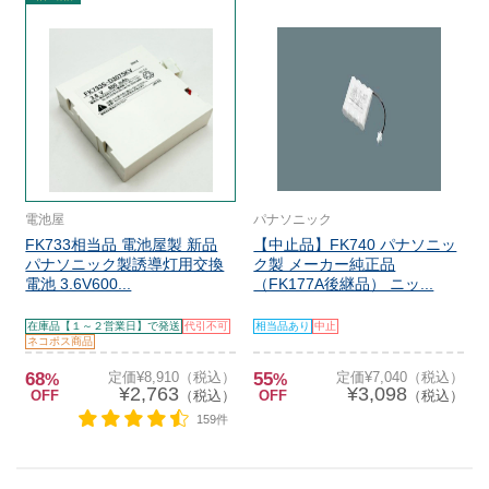
電池屋
パナソニック
FK733相当品 電池屋製 新品
【中止品】FK740 パナソニッ
パナソニック製誘導灯用交換
ク製 メーカー純正品
電池 3.6V600...
（FK177A後継品） ニッ...
在庫品【１～２営業日】で発送
代引不可
相当品あり
中止
ネコポス商品
68
定価¥8,910（税込）
55
定価¥7,040（税込）
%
%
¥2,763
¥3,098
OFF
（税込）
OFF
（税込）
159件