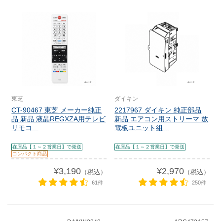
東芝
ダイキン
CT-90467 東芝 メーカー純正
2217967 ダイキン 純正部品
品 新品 液晶REGXZA用テレビ
新品 エアコン用ストリーマ 放
リモコ...
電板ユニット組...
在庫品【１～２営業日】で発送
在庫品【１～２営業日】で発送
コンパクト商品
¥3,190
¥2,970
（税込）
（税込）
61件
250件