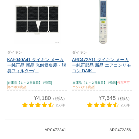
ダイキン
ダイキン
KAF040A41 ダイキン メーカ
ARC472A11 ダイキン メーカ
ー純正品 新品 光触媒集塵・脱
ー純正部品 新品 エアコンリモ
臭フィルター(...
コン DAIK...
在庫品【１～２営業日】で発送
在庫品【１～２営業日】で発送
代引不可
ネコポス商品
コンパクト商品
¥4,180
¥7,645
（税込）
（税込）
250件
250件
ARC472A41
ARC472A56