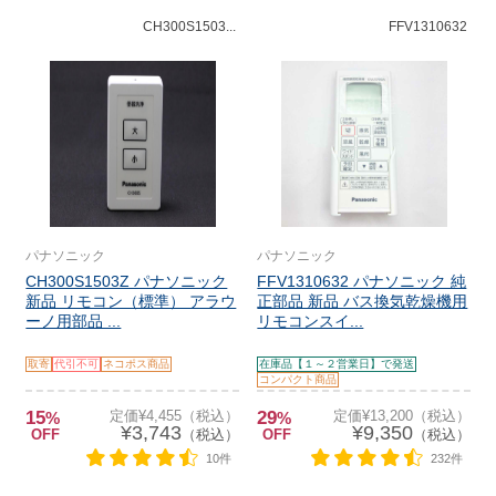
CH300S1503...
FFV1310632
パナソニック
パナソニック
CH300S1503Z パナソニック
FFV1310632 パナソニック 純
新品 リモコン（標準） アラウ
正部品 新品 バス換気乾燥機用
ーノ用部品 ...
リモコンスイ...
取寄
代引不可
ネコポス商品
在庫品【１～２営業日】で発送
コンパクト商品
15
定価¥4,455（税込）
29
定価¥13,200（税込）
%
%
¥3,743
¥9,350
OFF
（税込）
OFF
（税込）
10件
232件