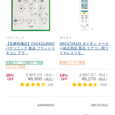
パナソニック
ダイキン
【在庫特価品】CH14111800Z
ARC472A115 ダイキン メーカ
パナソニック 新品 フラットリ
ー純正部品 新品 エアコン用ワ
モコン アラ...
イヤレスリモ...
在庫品【１～２営業日】で発送
取寄
コンパクト商品
コンパクト商品
26
定価¥9,020（税込）
14
定価¥7,357（税込）
%
%
¥6,600
¥6,270
OFF
（税込）
OFF
（税込）
10件
250件
KAF040A41
ARC472A11