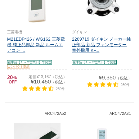
三菱電機
ダイキン
M21EDP426 / WG162 三菱電
2209719 ダイキン メーカー純
機 純正品部品 新品 ルームエ
正部品 新品 ファンモーター
アコン ...
室外機用 KF...
在庫品【１～２営業日】で発送
在庫品【１～２営業日】で発送
コンパクト商品
20
定価¥13,167（税込）
¥9,350
%
（税込）
¥10,450
OFF
（税込）
250件
250件
ARC472A52
ARC472A31