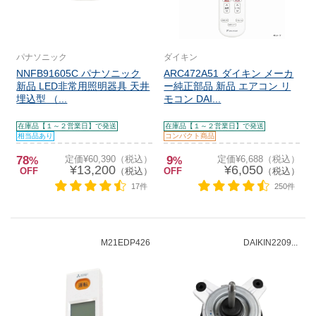
パナソニック
ダイキン
NNFB91605C パナソニック
ARC472A51 ダイキン メーカ
新品 LED非常用照明器具 天井
ー純正部品 新品 エアコン リ
埋込型 （...
モコン DAI...
在庫品【１～２営業日】で発送
在庫品【１～２営業日】で発送
相当品あり
コンパクト商品
78
定価¥60,390（税込）
9
定価¥6,688（税込）
%
%
¥13,200
¥6,050
OFF
（税込）
OFF
（税込）
17件
250件
M21EDP426
DAIKIN2209...