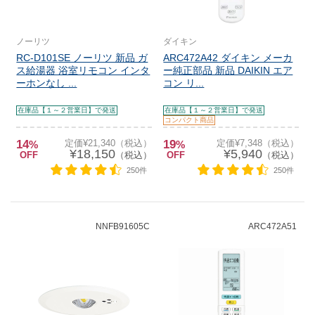
ノーリツ
ダイキン
RC-D101SE ノーリツ 新品 ガ
ARC472A42 ダイキン メーカ
ス給湯器 浴室リモコン インタ
ー純正部品 新品 DAIKIN エア
ーホンなし ...
コン リ...
在庫品【１～２営業日】で発送
在庫品【１～２営業日】で発送
コンパクト商品
14
定価¥21,340（税込）
19
定価¥7,348（税込）
%
%
¥18,150
¥5,940
OFF
（税込）
OFF
（税込）
250件
250件
NNFB91605C
ARC472A51