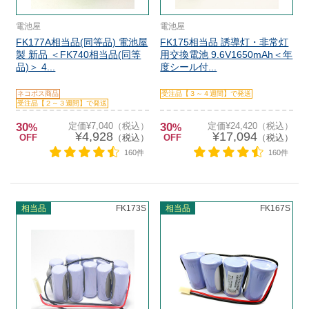
電池屋
電池屋
FK177A相当品(同等品) 電池屋
FK175相当品 誘導灯・非常灯
製 新品 ＜FK740相当品(同等
用交換電池 9.6V1650mAh＜年
品)＞ 4...
度シール付...
ネコポス商品
受注品【３～４週間】で発送
受注品【２～３週間】で発送
30
定価¥7,040（税込）
30
定価¥24,420（税込）
%
%
¥4,928
¥17,094
OFF
（税込）
OFF
（税込）
160件
160件
相当品
FK173S
相当品
FK167S