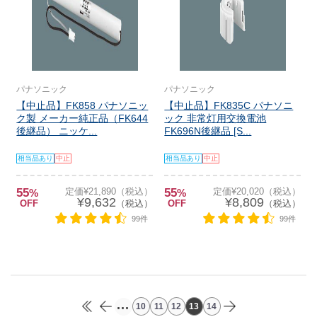
パナソニック
パナソニック
【中止品】FK858 パナソニッ
【中止品】FK835C パナソニ
ク製 メーカー純正品（FK644
ック 非常灯用交換電池
後継品） ニッケ...
FK696N後継品 [S...
相当品あり
中止
相当品あり
中止
55
定価¥21,890（税込）
55
定価¥20,020（税込）
%
%
¥9,632
¥8,809
OFF
（税込）
OFF
（税込）
99件
99件
...
10
11
12
13
14