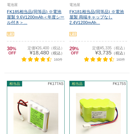
電池屋
電池屋
FK185相当品(同等品) ※電池
FK181相当品(同等品) ※電池
屋製 9.6V1200mAh＜年度シー
屋製 両端キャップなし
ル付き＞...
2.4V1200mAh...
受注
受注
30
定価¥26,400（税込）
29
定価¥5,335（税込）
%
%
¥18,480
¥3,735
OFF
（税込）
OFF
（税込）
160件
160件
相当品
FK177AS
相当品
FK175S