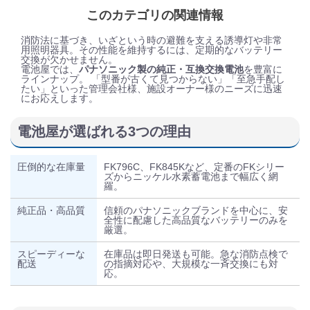
このカテゴリの関連情報
消防法に基づき、いざという時の避難を支える誘導灯や非常
用照明器具。その性能を維持するには、定期的なバッテリー
交換が欠かせません。
電池屋では、
パナソニック製の純正・互換交換電池
を豊富に
ラインナップ。 「型番が古くて見つからない」「至急手配し
たい」といった管理会社様、施設オーナー様のニーズに迅速
にお応えします。
電池屋が選ばれる3つの理由
圧倒的な在庫量
FK796C、FK845Kなど、定番のFKシリー
ズからニッケル水素蓄電池まで幅広く網
羅。
純正品・高品質
信頼のパナソニックブランドを中心に、安
全性に配慮した高品質なバッテリーのみを
厳選。
スピーディーな
在庫品は即日発送も可能。急な消防点検で
配送
の指摘対応や、大規模な一斉交換にも対
応。