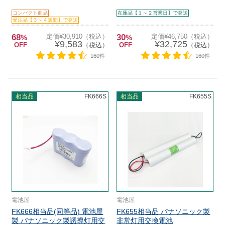
コンパクト商品
在庫品【１～２営業日】で発送
受注品【３～４週間】で発送
68
定価¥30,910（税込）
30
定価¥46,750（税込）
%
%
¥9,583
¥32,725
OFF
（税込）
OFF
（税込）
160件
160件
相当品
FK666S
相当品
FK655S
電池屋
電池屋
FK666相当品(同等品) 電池屋
FK655相当品 パナソニック製
製 パナソニック製誘導灯用交
非常灯用交換電池