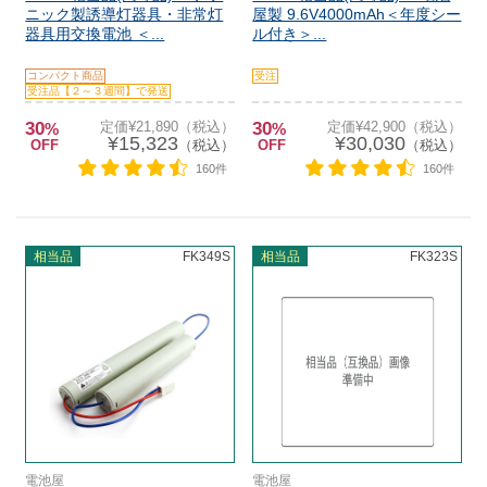
ニック製誘導灯器具・非常灯
屋製 9.6V4000mAh＜年度シー
器具用交換電池 ＜...
ル付き＞...
コンパクト商品
受注
受注品【２～３週間】で発送
30
定価¥21,890（税込）
30
定価¥42,900（税込）
%
%
¥15,323
¥30,030
OFF
（税込）
OFF
（税込）
160件
160件
相当品
FK349S
相当品
FK323S
電池屋
電池屋