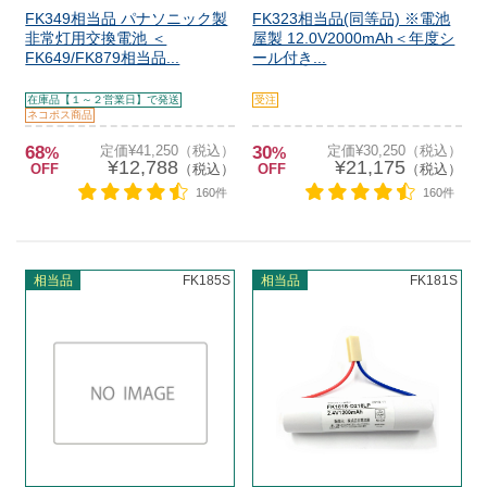
FK349相当品 パナソニック製
FK323相当品(同等品) ※電池
非常灯用交換電池 ＜
屋製 12.0V2000mAh＜年度シ
FK649/FK879相当品...
ール付き...
在庫品【１～２営業日】で発送
受注
ネコポス商品
68
定価¥41,250（税込）
30
定価¥30,250（税込）
%
%
¥12,788
¥21,175
OFF
（税込）
OFF
（税込）
160件
160件
相当品
FK185S
相当品
FK181S