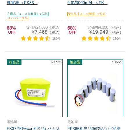
換電池 ＜FK83...
9.6V3000mAh ＜FK...
在庫品【１～２営業日】で発送
受注品【３～４週間】で発送
コンパクト商品
68
定価¥24,090（税込）
68
定価¥64,350（税込）
%
%
¥7,468
¥19,949
OFF
（税込）
OFF
（税込）
160件
160件
相当品
FK372S
相当品
FK366S
電池屋
電池屋
FK372相当品(同等品) パナソ
FK366相当品(同等品) ※電池