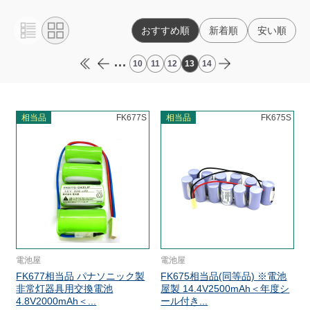
おすすめ順
新着順
安い順
...
10
11
12
13
14
相当品
FK677S
相当品
FK675S
電池屋
電池屋
FK677相当品 パナソニック製
FK675相当品(同等品) ※電池
非常灯器具用交換電池
屋製 14.4V2500mAh＜年度シ
4.8V2000mAh＜...
ール付き...