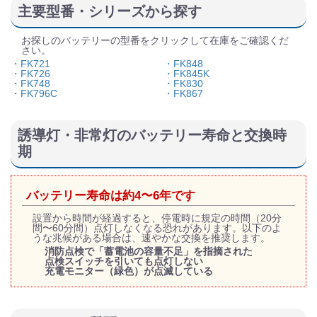
主要型番・シリーズから探す
お探しのバッテリーの型番をクリックして在庫をご確認くだ
さい。
・FK721
・FK848
・FK726
・FK845K
・FK748
・FK830
・FK796C
・FK867
誘導灯・非常灯のバッテリー寿命と交換時
期
バッテリー寿命は約4〜6年です
設置から時間が経過すると、停電時に規定の時間（20分
間〜60分間）点灯しなくなる恐れがあります。以下のよ
うな兆候がある場合は、速やかな交換を推奨します。
消防点検で「蓄電池の容量不足」を指摘された
点検スイッチを引いても点灯しない
充電モニター（緑色）が点滅している