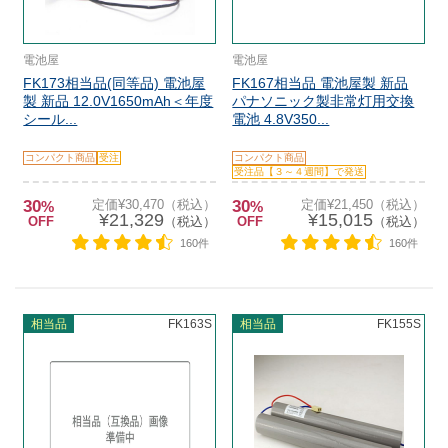
電池屋
電池屋
FK173相当品(同等品) 電池屋
FK167相当品 電池屋製 新品
製 新品 12.0V1650mAh＜年度
パナソニック製非常灯用交換
シール...
電池 4.8V350...
コンパクト商品
受注
コンパクト商品
受注品【３～４週間】で発送
30
定価¥30,470（税込）
30
定価¥21,450（税込）
%
%
¥21,329
¥15,015
OFF
（税込）
OFF
（税込）
160件
160件
相当品
FK163S
相当品
FK155S