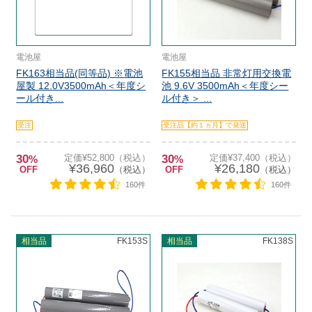
電池屋
電池屋
FK163相当品(同等品) ※電池
FK155相当品 非常灯用交換電
屋製 12.0V3500mAh＜年度シ
池 9.6V 3500mAh＜年度シー
ール付き...
ル付き＞ ...
受注
受注品【約１ヵ月】で発送
30
定価¥52,800（税込）
30
定価¥37,400（税込）
%
%
¥36,960
¥26,180
OFF
（税込）
OFF
（税込）
160件
160件
相当品
FK153S
相当品
FK138S