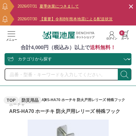
2026/07/31
夏季休業につきまして
2026/07/30
【重要】令和8年熊本地震による配送状況
0
ログイン
カート
メニュー
合計4,000円（税込み）以上で
送料無料！
TOP
防災用品
ARS-HA70 ホーチキ 防火戸用レリーズ 特殊フック
ホーチキ
ARS-HA70 ホーチキ 防火戸用レリーズ 特殊フック