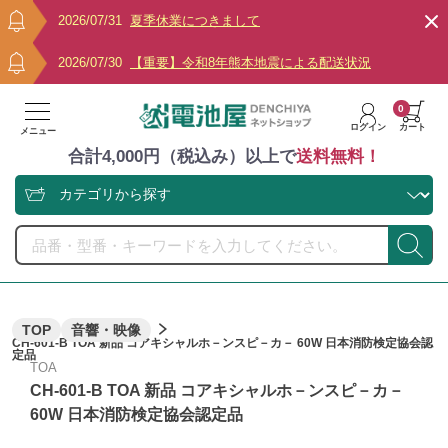
2026/07/31
夏季休業につきまして
2026/07/30
【重要】令和8年熊本地震による配送状況
0
ログイン
カート
メニュー
合計4,000円（税込み）以上で
送料無料！
TOP
音響・映像
CH-601-B TOA 新品 コアキシャルホ－ンスピ－カ－ 60W 日本消防検定協会認
定品
TOA
CH-601-B TOA 新品 コアキシャルホ－ンスピ－カ－
60W 日本消防検定協会認定品