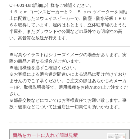
CH-601-Bの詳細は仕様をご確認ください。
１６ ｃｍ コーンスピーカーと２．５ ｃｍ ツイーターを同軸
上に配置した２ウェイスピーカーで、防塵・防水等級ＩＰ６
６を取得しています。屋内はもとより、立体駐車場のような
半屋外、またグラウンドや公園などの屋外でも明瞭性の高
い、高音質な放送が行えます。
※写真やイラストはシリーズイメージの場合があります。実
際の商品と異なる場合がございます。
※適用機種を必ずご確認ください。
※お客様による適合選定間違いによる返品は受け付けており
ませんのでご了承ください。ご注文の際はあらかじめメーカ
ーHP、取扱説明書等で、適用機種をお確かめの上ご注文くだ
さい。
※部品交換などについてはお客様責任でお願い致します。事
故・破損などについては当店は一切責任を負いかねます。
商品をカートに入れて簡単見積​