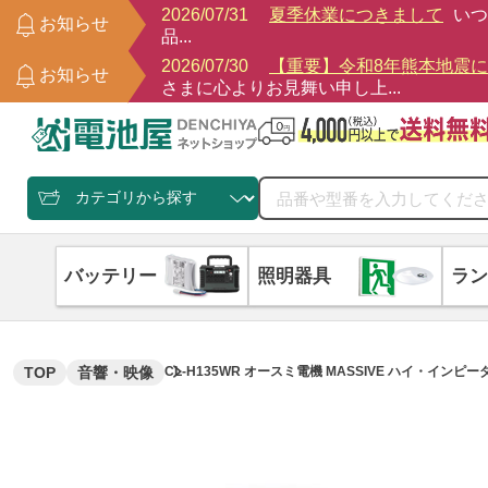
2026/07/31
夏季休業につきまして
いつ
お知らせ
品...
2026/07/30
【重要】令和8年熊本地震
お知らせ
さまに心よりお見舞い申し上...
バッテリー
照明器具
ラン
TOP
音響・映像
CL-H135WR オースミ電機 MASSIVE ハイ・イン