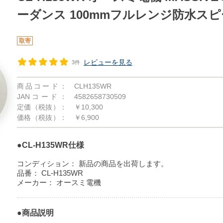
ーダンス 100mmフルレンジ防水ス
取寄
レビューを見る
3件
商品コード：
CLH135WR
JANコード：
4582658730509
定価（税抜）：
￥10,300
価格（税抜）：
￥6,900
●CL-H135WR仕様
コンディション：
新品の商品を出荷します。
品番：
CL-H135WR
メーカー：
オースミ電機
●商品説明