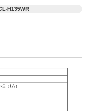
-H135WR
10kΩ（1W）