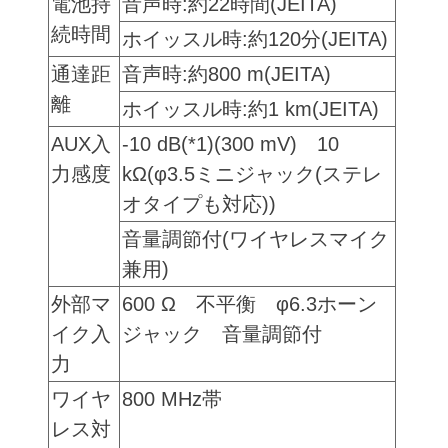
電池持
音声時:約22時間(JEITA)
続時間
ホイッスル時:約120分(JEITA)
通達距
音声時:約800 m(JEITA)
離
ホイッスル時:約1 km(JEITA)
AUX入
-10 dB(*1)(300 mV) 10
力感度
kΩ(φ3.5ミニジャック(ステレ
オタイプも対応))
音量調節付(ワイヤレスマイク
兼用)
外部マ
600 Ω 不平衡 φ6.3ホーン
イク入
ジャック 音量調節付
力
ワイヤ
800 MHz帯
レス対