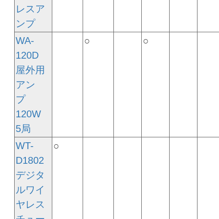
レスア
ンプ
WA-
○
○
120D
屋外用
アン
プ
120W
5局
WT-
○
D1802
デジタ
ルワイ
ヤレス
チュー