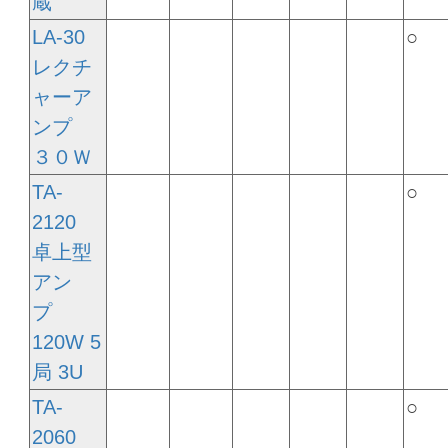
蔵
LA-30
○
レクチ
ャーア
ンプ
３０Ｗ
TA-
○
2120
卓上型
アン
プ
120W 5
局 3U
TA-
○
2060