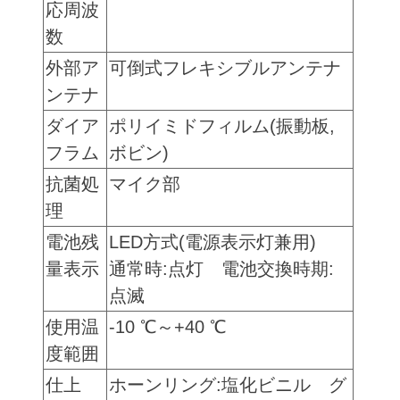
応周波
数
外部ア
可倒式フレキシブルアンテナ
ンテナ
ダイア
ポリイミドフィルム(振動板,
フラム
ボビン)
抗菌処
マイク部
理
電池残
LED方式(電源表示灯兼用)
量表示
通常時:点灯 電池交換時期:
点滅
使用温
-10 ℃～+40 ℃
度範囲
仕上
ホーンリング:塩化ビニル グ