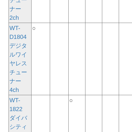
ナー
2ch
WT-
○
D1804
デジタ
ルワイ
ヤレス
チュー
ナー
4ch
WT-
○
1822
ダイバ
シティ