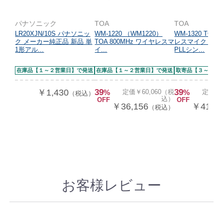
パナソニック
TOA
TOA
LR20XJN/10S パナソニッ
WM-1220 （WM1220）
WM-1320 TOA
ク メーカー純正品 新品 単
TOA 800MHz ワイヤレスマ
レスマイク タイ
1形アル...
イ...
PLLシン...
在庫品【１～２営業日】で発送
在庫品【１～２営業日】で発送
取寄品【３～５営
￥1,430
39
39
%
定価￥60,060（税
%
定価￥6
（税込）
込）
OFF
OFF
￥36,156
￥41,1
（税込）
お客様レビュー