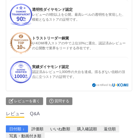
透明性ダイヤモンド認定
レビューの9割以上を公開。最高レベルの透明性を実現した、
模範となるストアの証明です。
トラストリーダー銅賞
U-KOMI導入ストアの中で上位10%に選出。認証済みレビュー
の公開数で業界をリードする存在です。
実績ダイヤモンド認定
認証済みレビュー1,000件の大台を達成。揺るぎない信頼の頂
点に立つストアの証明です。
certified by
レビューを書く
質問する
レビュー
Q&A
日付順 ↓
評価順
いいね数順
購入確認順
返信順
写真・動画付き順