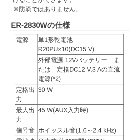
※防滴ではありません。
ER-2830Wの仕様
電源
単1形乾電池
R20PU×10(DC15 V)
外部電源:12Vバッテリー ま
たは 定格DC12 V,3 Aの直流
電源(*2)
定格出
30 W
力
最大出
45 W(AUX入力時)
力
信号音
ホイッスル音(1.6～2.4 kHz)