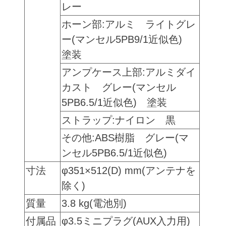
レー
ホーン部:アルミ ライトグレ
ー(マンセル5PB9/1近似色)
塗装
アンプケース上部:アルミダイ
カスト グレー(マンセル
5PB6.5/1近似色) 塗装
ストラップ:ナイロン 黒
その他:ABS樹脂 グレー(マ
ンセル5PB6.5/1近似色)
寸法
φ351×512(D) mm(アンテナを
除く)
質量
3.8 kg(電池別)
付属品
φ3.5ミニプラグ(AUX入力用)