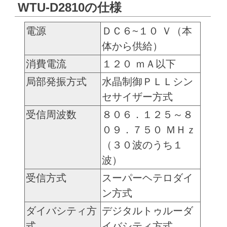
WTU-D2810の仕様
電源
ＤＣ６~１０ Ｖ（本
体から供給）
消費電流
１２０ ｍＡ以下
局部発振方式
水晶制御ＰＬＬシン
セサイザー方式
受信周波数
８０６．１２５～８
０９．７５０ ＭＨｚ
（３０波のうち１
波）
受信方式
スーパーヘテロダイ
ン方式
ダイバシティ方
デジタルトゥルーダ
式
イバシティ方式