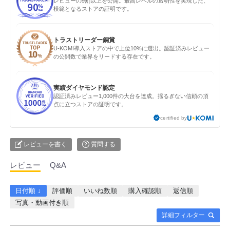
レビューの9割以上を公開。最高レベルの透明性を実現した、
模範となるストアの証明です。
トラストリーダー銅賞
U-KOMI導入ストアの中で上位10%に選出。認証済みレビュー
の公開数で業界をリードする存在です。
実績ダイヤモンド認定
認証済みレビュー1,000件の大台を達成。揺るぎない信頼の頂
点に立つストアの証明です。
certified by
レビューを書く
質問する
レビュー
Q&A
日付順 ↓
評価順
いいね数順
購入確認順
返信順
写真・動画付き順
詳細フィルター