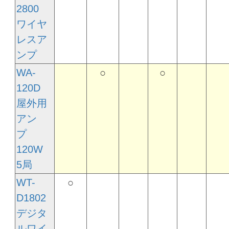
2800
ワイヤ
レスア
ンプ
WA-
○
○
120D
屋外用
アン
プ
120W
5局
WT-
○
D1802
デジタ
ルワイ