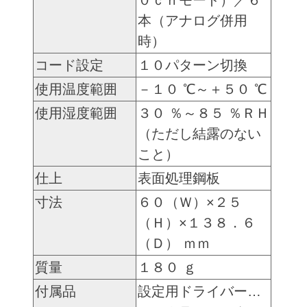
０ｃｈモード）／６
本（アナログ併用
時）
コード設定
１０パターン切換
使用温度範囲
－１０ ℃～＋５０ ℃
使用湿度範囲
３０ ％～８５ ％ＲＨ
（ただし結露のない
こと）
仕上
表面処理鋼板
寸法
６０（Ｗ）×２５
（Ｈ）×１３８．６
（Ｄ） ｍｍ
質量
１８０ ｇ
付属品
設定用ドライバー…