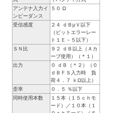
アンテナ入力イ
５０ Ω
ンピーダンス
受信感度
２４ ｄＢμＶ以下
（ビットエラーレー
ト１Ｅ－５以下）
ＳＮ比
９２ ｄＢ以上（Ａカ
ーブ使用）（＊１）
出力
０ ｄＢ（＊２）（０
ｄＢＦＳ入力時 負
荷４．７ ｋΩ以上）
歪率
０．５ ％以下
同時使用本数
１５本（１５ｃｈモ
ード）／１０本（１