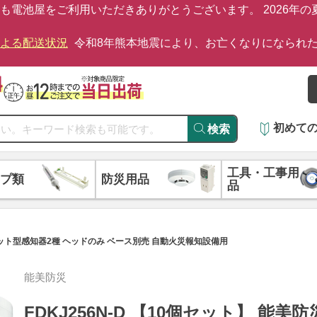
も電池屋をご利用いただきありがとうございます。 2026年
による配送状況
令和8年熊本地震により、お亡くなりになられ
初めて
検索
工具・工事用
プ類
防災用品
品
式スポット型感知器2種 ヘッドのみ ベース別売 自動火災報知設備用
能美防災
FDKJ256N-D 【10個セット】 能美