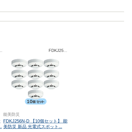
..
FDKJ25...
能美防災
能
FDKJ256N-D 【10個セット】 能
.
美防災 新品 光電式スポット...