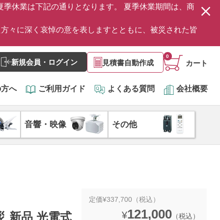
の夏季休業は下記の通りとなります。 夏季休業期間は、商
た方々に深く哀悼の意を表しますとともに、被災された皆
0
新規会員・ログイン
見積書自動作成
カート
の方へ
ご利用ガイド
よくある質問
会社概要
音響・映像
その他
定価¥337,700（税込）
121,000
¥
防災 新品 光電式
（税込）