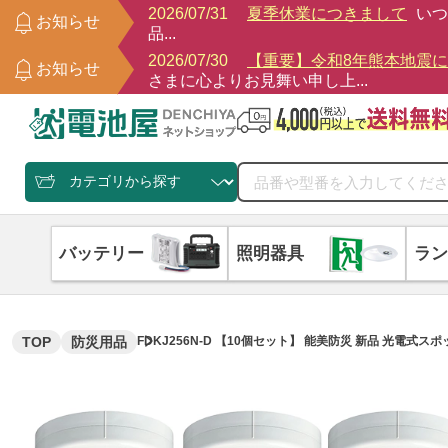
2026/07/31
夏季休業につきまして
いつ
お知らせ
品...
2026/07/30
【重要】令和8年熊本地震
お知らせ
さまに心よりお見舞い申し上...
バッテリー
照明器具
ラン
TOP
防災用品
FDKJ256N-D 【10個セット】 能美防災 新品 光電