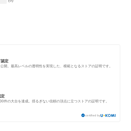
(0)
ド認定
を公開。最高レベルの透明性を実現した、模範となるストアの証明です。
認定
000件の大台を達成。揺るぎない信頼の頂点に立つストアの証明です。
certified by