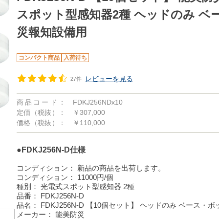
スポット型感知器2種 ヘッドのみ ベ
災報知設備用
コンパクト商品
入荷待ち
レビューを見る
27件
商品コード：
FDKJ256NDx10
定価（税抜）：
￥307,000
価格（税抜）：
￥110,000
●FDKJ256N-D仕様
コンディション：
新品の商品を出荷します。
コンディション：
11000円/個
種別：
光電式スポット型感知器 2種
品番：
FDKJ256N-D
品名：
FDKJ256N-D 【10個セット】 ヘッドのみ ベース・
メーカー：
能美防災