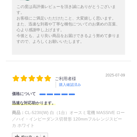
この度は高評価レビューを頂き誠にありがとうございま
す。
お客様にご満足いただけたこと、大変嬉しく思います。
また、迅速な到着や丁寧な梱包についてのお褒めの言葉、
心より感謝申し上げます。
今後とも、より良い商品をお届けできるよう努めて参りま
すので、よろしくお願いいたします。
2025-07-09
ご利用者様
購入確認済み
価格について
迅速な対応助かります。
商品：
CL-523II(W) 白（1台）オースミ電機 MASSIVE ロー
／ハイ・インピーダンス切替形 120mmフルレンジスピー
カ ホワイト
役に立った
0