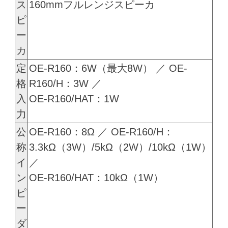
ス
160mmフルレンジスピーカ
ピ
ー
カ
定
OE-R160：6W（最大8W） ／ OE-
格
R160/H：3W ／
入
OE-R160/HAT：1W
力
公
OE-R160：8Ω ／ OE-R160/H：
称
3.3kΩ（3W）/5kΩ（2W）/10kΩ（1W）
イ
／
ン
OE-R160/HAT：10kΩ（1W）
ピ
ー
ダ