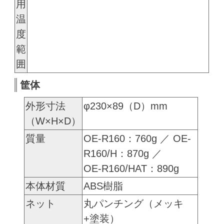
用
温
度
範
囲
筐体
外形寸法
φ230×89（D）mm
（W×H×D）
質量
OE-R160：760g ／ OE-
R160/H：870g ／
OE-R160/HAT：890g
本体材質
ABS樹脂
ネット
丸パンチング（メッキ
+塗装）