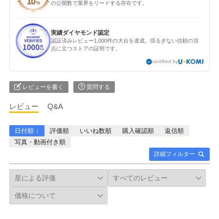
の公開数で業界をリードする存在です。
実績ダイヤモンド認定
認証済みレビュー1,000件の大台を達成。揺るぎない信頼の頂
点に立つストアの証明です。
certified by
レビューを書く
質問する
レビュー
Q&A
日付順 ↓
評価順
いいね数順
購入確認順
返信順
写真・動画付き順
詳細フィルター