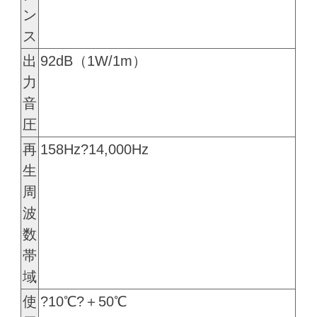
ン
ス
出
92dB（1W/1m）
力
音
圧
再
158Hz?14,000Hz
生
周
波
数
帯
域
使
?10℃?＋50℃