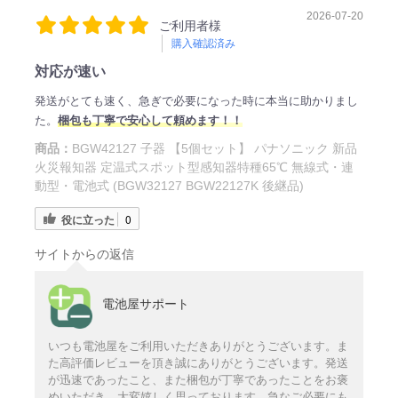
2026-07-20
ご利用者様
購入確認済み
対応が速い
発送がとても速く、急ぎで必要になった時に本当に助かりまし
た。
梱包も丁寧で安心して頼めます！！
商品：
BGW42127 子器 【5個セット】 パナソニック 新品
火災報知器 定温式スポット型感知器特種65℃ 無線式・連
動型・電池式 (BGW32127 BGW22127K 後継品)
役に立った
0
サイトからの返信
電池屋サポート
いつも電池屋をご利用いただきありがとうございます。ま
た高評価レビューを頂き誠にありがとうございます。発送
が迅速であったこと、また梱包が丁寧であったことをお褒
めいただき、大変嬉しく思っております。急なご必要にも