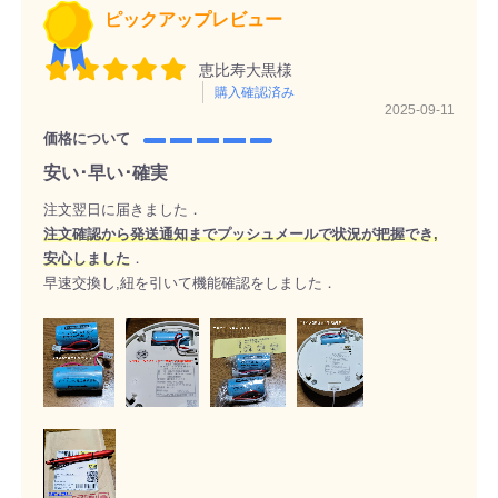
ピックアップレビュー
恵比寿大黒様
購入確認済み
2025-09-11
価格について
安い･早い･確実
注文翌日に届きました．
注
文確
認から発送通知までプッシュメールで状況が把握でき,
安心しました
．
早速交換し,紐を引いて機能確認をしました．