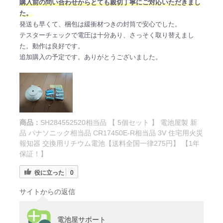
購入前の問い合わせからとても親切丁寧にご対応いただきまし
た。
発送も早くて、梱包は緩衝材つきの封筒で安心でした。
テスターチェックで電圧は十分あり、さっそく取り替えまし
た。動作は良好です。
追加購入の予定です。ありがとうございました。
商品：
SH284552520相当品 【 5個セット 】 電池屋製 新
品 パナソニック相当品 CR17450E-R相当品 3V 住宅用火災
報知器 交換用リチウム電池【送料全国一律275円】 【1年
保証！】
役に立った
0
サイトからの返信
電池屋サポート