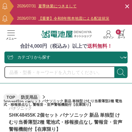
2026/07/31
夏季休業につきまして
2026/07/30
【重要】令和8年熊本地震による配送状況
0
ログイン
カート
メニュー
合計4,000円（税込み）以上で
送料無料！
TOP
防災用品
SHK48455K 2個セット パナソニック 新品 単独型 けむり当番薄型2種 電池
式・移報接点なし 警報音・音声警報機能付【在庫限り】
パナソニック
SHK48455K 2個セット パナソニック 新品 単独型 け
むり当番薄型2種 電池式・移報接点なし 警報音・音声
警報機能付【在庫限り】