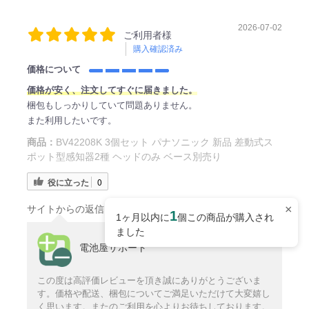
2026-07-02
ご利用者様
購入確認済み
価格について
価格が安く、注文してすぐに届きました。
梱包もしっかりしていて問題ありません。
また利用したいです。
商品：
BV42208K 3個セット パナソニック 新品 差動式ス
ポット型感知器2種 ヘッドのみ ベース別売り
役に立った
0
×
サイトからの返信
1
1ヶ月以内に
個この商品が購入され
ました
電池屋サポート
この度は高評価レビューを頂き誠にありがとうございま
す。価格や配送、梱包についてご満足いただけて大変嬉し
く思います。またのご利用を心よりお待ちしております。