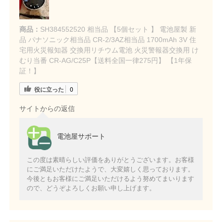
商品：
SH384552520 相当品 【5個セット 】 電池屋製 新
品 パナソニック相当品 CR-2/3AZ相当品 1700mAh 3V 住
宅用火災報知器 交換用リチウム電池 火災警報器交換用 け
むり当番 CR-AG/C25P【送料全国一律275円】 【1年保
証！】
役に立った
0
サイトからの返信
電池屋サポート
この度は素晴らしい評価をありがとうございます。お客様
にご満足いただけたようで、大変嬉しく思っております。
今後ともお客様にご満足いただけるよう努めてまいります
ので、どうぞよろしくお願い申し上げます。