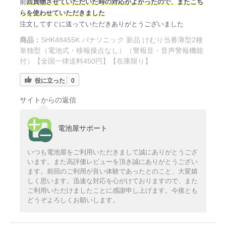
前
回買物させていただいた時の対応がよかったので、またこち
らを使わせていただきました
注文してすぐに送っていただきありがとうございました
商品：
SHK48455K パナソニック 新品 けむり当番薄型2種
単独型（電池式・移報接点なし）（警報音・音声警報機能
付）【全国一律送料450円】【在庫限り】
役に立った
0
サイトからの返信
電池屋サポート
いつも電池屋をご利用いただきまして誠にありがとうござ
います。また高評価レビューを頂き誠にありがとうござい
ます。前回のご利用が良い体験であったとのこと、大変嬉
しく思います。迅速な対応を心がけておりますので、また
ご利用いただけましたことに感謝申し上げます。今後とも
どうぞよろしくお願いします。