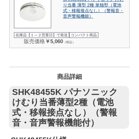
り当番 薄型 2種 単独型（電池
式・移報接点なし）（警報音・
音声警報機能）
在庫品【１～２営業日】で発送
コンパクト商品
販売価格
￥5,060
（税込）
商品詳細
SHK48455K パナソニック
けむり当番薄型2種（電池
式・移報接点なし）（警報
音・音声警報機能付）