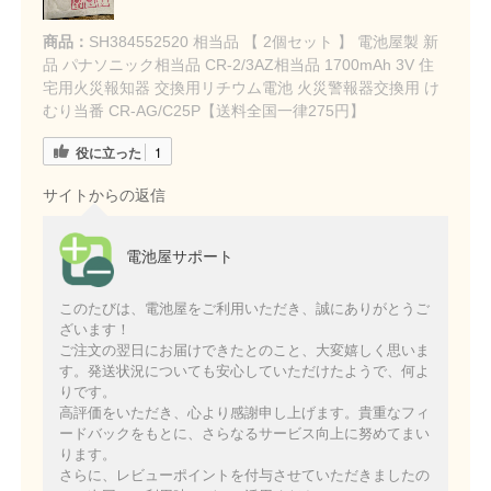
商品：
SH384552520 相当品 【 2個セット 】 電池屋製 新
品 パナソニック相当品 CR-2/3AZ相当品 1700mAh 3V 住
宅用火災報知器 交換用リチウム電池 火災警報器交換用 け
むり当番 CR-AG/C25P【送料全国一律275円】
役に立った
1
サイトからの返信
電池屋サポート
このたびは、電池屋をご利用いただき、誠にありがとうご
ざいます！
ご注文の翌日にお届けできたとのこと、大変嬉しく思いま
す。発送状況についても安心していただけたようで、何よ
りです。
高評価をいただき、心より感謝申し上げます。貴重なフィ
ードバックをもとに、さらなるサービス向上に努めてまい
ります。
さらに、レビューポイントを付与させていただきましたの