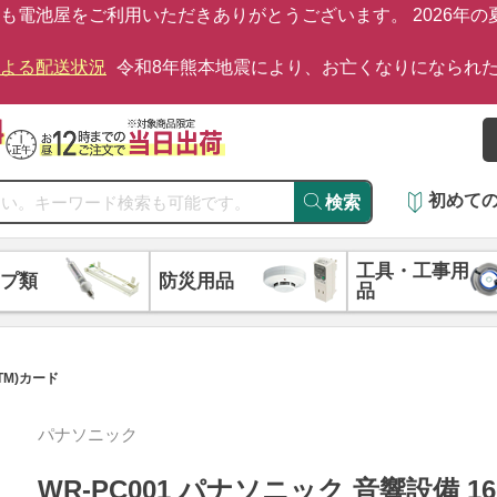
も電池屋をご利用いただきありがとうございます。 2026年
による配送状況
令和8年熊本地震により、お亡くなりになられ
初めて
検索
工具・工事用
プ類
防災用品
品
(TM)カード
パナソニック
WR-PC001 パナソニック 音響設備 1