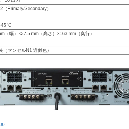
力、16 出力
 2（Primary/Secondary）
+45 ℃
4 mm（幅）×37.5 mm（高さ）×163 mm（奥行）
g
装（マンセルN1 近似色）
00