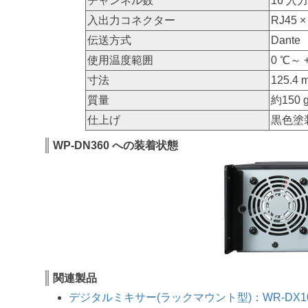
チャンネル数
16 入
入出力コネクター
RJ45 ×
伝送方式
Dante
使用温度範囲
0 ℃～ 
寸法
125.
質量
約150 
仕上げ
黒色塗
WP-DN360 への装着状態
関連製品
デジタルミキサー(ラックマウント型)：WR-DX1