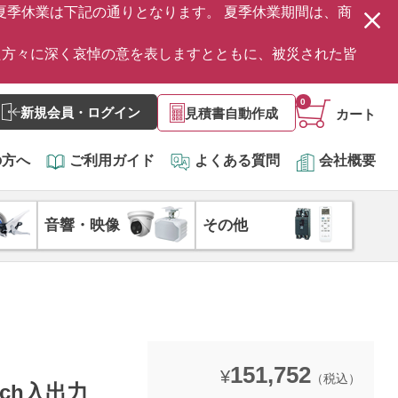
の夏季休業は下記の通りとなります。 夏季休業期間は、商
た方々に深く哀悼の意を表しますとともに、被災された皆
0
新規会員・ログイン
見積書自動作成
カート
の方へ
ご利用ガイド
よくある質問
会社概要
音響・映像
その他
151,752
¥
（税込）
6ch入出力