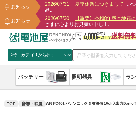
2026/07/31
夏季休業につきまして
いつ
お知らせ
品...
2026/07/30
【重要】令和8年熊本地震
お知らせ
さまに心よりお見舞い申し上...
バッテリー
照明器具
ラン
TOP
音響・映像
WR-PC001 パナソニック 音響設備 16ch入出力Dante