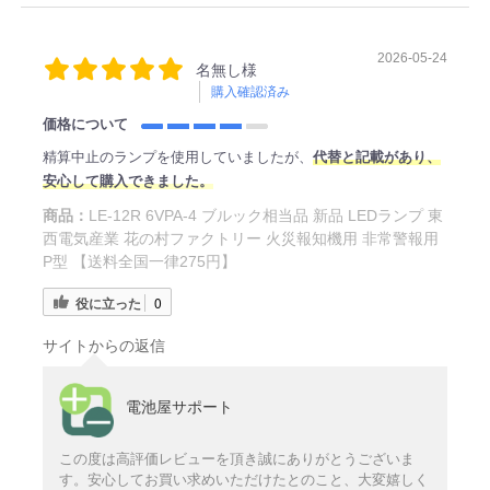
2026-05-24
名無し様
購入確認済み
価格について
精算中止のランプを使用していましたが、
代替と記載があり、
安心して購入できました。
商品：
LE-12R 6VPA-4 ブルック相当品 新品 LEDランプ 東
西電気産業 花の村ファクトリー 火災報知機用 非常警報用
P型 【送料全国一律275円】
役に立った
0
サイトからの返信
電池屋サポート
この度は高評価レビューを頂き誠にありがとうございま
す。安心してお買い求めいただけたとのこと、大変嬉しく