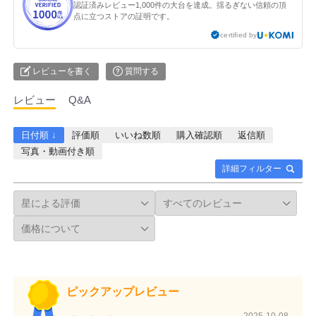
認証済みレビュー1,000件の大台を達成。揺るぎない信頼の頂
点に立つストアの証明です。
certified by
レビューを書く
質問する
レビュー
Q&A
日付順 ↓
評価順
いいね数順
購入確認順
返信順
写真・動画付き順
詳細フィルター
ピックアップレビュー
2025-10-08