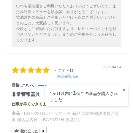
いつも電池屋をご利用いただきありがとうございます。ま
た高評価レビューを頂き誠にありがとうございます。
電池以外の商品もご利用いただける点にご満足いただけた
とのこと、大変嬉しく思います。
今後ともご愛顧いただけますよう、レビューポイントを付
与させていただきました。またのご利用を心よりお待ちし
ております。
2026-04-04
トクティ様
購入確認済み
価格について
×
1
1ヶ月以内に
個この商品が購入され
非常警報器具
ました
仕事が早くできてよかったです。
商品：
BG70231H パナソニック 新品 非常警報設備複合装
置 埋込型内器 （BG70221H 後継品）
役に立った
0