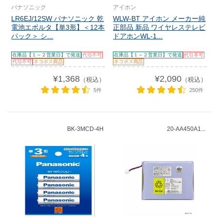
パナソニック
アイホン
LR6EJ/12SW パナソニック 乾
WLW-BT アイホン メーカー純
電池エボルタ【単3形】＜12本
正部品 新品 ワイヤレステレビ
パック＞ シ...
ドアホンWL-1...
在庫品【１～２営業日】で発送
代引不可
在庫品【１～２営業日】で発送
代引不可
代引不可
ネコポス商品
ネコポス商品
¥1,368
¥2,090
（税込）
（税込）
5件
250件
BK-3MCD-4H
20-AA450A1...