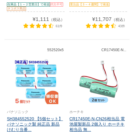
在庫品【１～２営業日】で発送
代引不可
受注品【３～４週間】で発送
ネコポス商品
¥1,111
¥11,707
（税込）
（税込）
61件
43件
552520x5
CR17450E-N...
パナソニック
ホーチキ
SH384552520 【5個セット】
CR17450E-N-CN26相当品 電
パナソニック製 純正品 新品
池屋製新品 2個入り ホーチキ
けむり当番...
相当品 無...