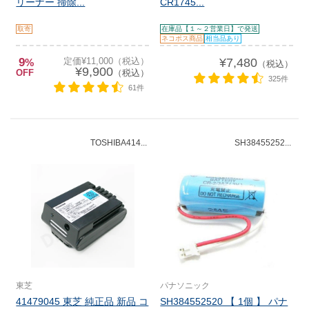
リーナー 掃除...
CR1745...
取寄
在庫品【１～２営業日】で発送
ネコポス商品
相当品あり
9
定価¥11,000（税込）
¥7,480
%
（税込）
¥9,900
OFF
（税込）
325件
61件
TOSHIBA414...
SH38455252...
東芝
パナソニック
41479045 東芝 純正品 新品 コ
SH384552520 【 1個 】 パナ