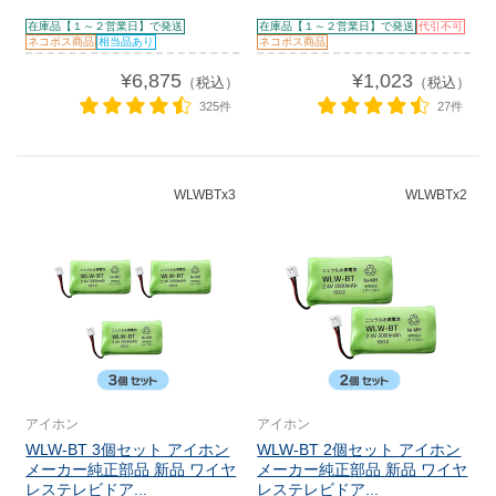
在庫品【１～２営業日】で発送
在庫品【１～２営業日】で発送
代引不可
ネコポス商品
相当品あり
ネコポス商品
¥6,875
¥1,023
（税込）
（税込）
325件
27件
WLWBTx3
WLWBTx2
アイホン
アイホン
WLW-BT 3個セット アイホン
WLW-BT 2個セット アイホン
メーカー純正部品 新品 ワイヤ
メーカー純正部品 新品 ワイヤ
レステレビドア...
レステレビドア...