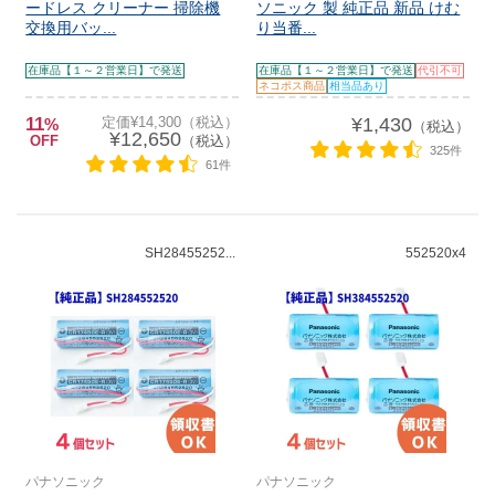
ードレス クリーナー 掃除機
ソニック 製 純正品 新品 けむ
交換用バッ...
り当番...
在庫品【１～２営業日】で発送
在庫品【１～２営業日】で発送
代引不可
ネコポス商品
相当品あり
11
定価¥14,300（税込）
¥1,430
%
（税込）
¥12,650
OFF
（税込）
325件
61件
SH28455252...
552520x4
パナソニック
パナソニック