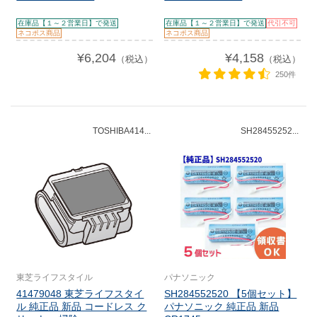
在庫品【１～２営業日】で発送
在庫品【１～２営業日】で発送
代引不可
ネコポス商品
ネコポス商品
¥6,204
¥4,158
（税込）
（税込）
250件
TOSHIBA414...
SH28455252...
東芝ライフスタイル
パナソニック
41479048 東芝ライフスタイ
SH284552520 【5個セット】
ル 純正品 新品 コードレス ク
パナソニック 純正品 新品