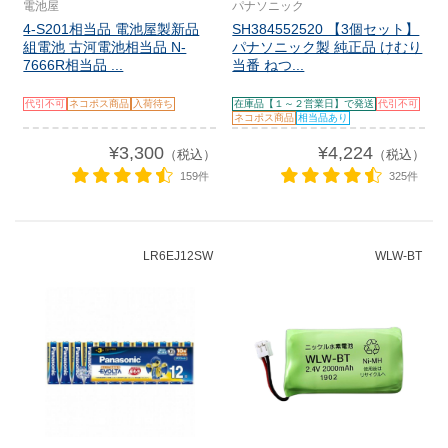
電池屋
パナソニック
4-S201相当品 電池屋製新品
SH384552520 【3個セット】
組電池 古河電池相当品 N-
パナソニック製 純正品 けむり
7666R相当品 ...
当番 ねつ...
代引不可
ネコポス商品
入荷待ち
在庫品【１～２営業日】で発送
代引不可
ネコポス商品
相当品あり
¥3,300
¥4,224
（税込）
（税込）
159件
325件
LR6EJ12SW
WLW-BT