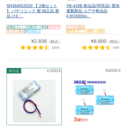
SH384552520 【 2個セット
YB-418B 相当品(同等品) 電池
】 パナソニック 製 純正品 新
屋製新品 ユアサ相当品
品 けむ...
4.8V2000m...
在庫品【１～２営業日】で発送
代引不可
ネコポス商品
ネコポス商品
相当品あり
受注品【２～３週間】で発送
¥2,838
¥8,800
（税込）
（税込）
325件
43件
552520-3
相当品
4-S201S