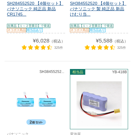
SH284552520 【4個セット】
SH384552520 【4個セット】
パナソニック 純正品 新品
パナソニック 製 純正品 新品
CR1745...
けむり当...
在庫品【１～２営業日】で発送
在庫品【１～２営業日】で発送
ネコポス商品
相当品あり
ネコポス商品
相当品あり
¥6,028
¥5,588
（税込）
（税込）
325件
325件
SH38455252...
相当品
YB-418B
パナソニック
電池屋