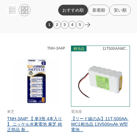
おすすめ順
新着順
安い順
1
2
3
4
5
TNH-3A4P
相当品
11T500AAWC...
東芝
電池屋
TNH-3A4P 【 単3形 4本入り
【リード線のみ】11T-500AA-
】 ニッケル水素電池 東芝 純
WC1相当品 13V500mAh W型
正部品 新...
電池...