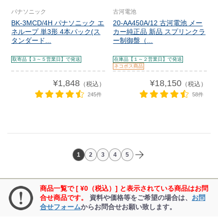
パナソニック
古河電池
BK-3MCD/4H パナソニック エ
20-AA450A/12 古河電池 メー
ネループ 単3形 4本パック(ス
カー純正品 新品 スプリンクラ
タンダード...
ー制御盤（...
取寄品【３～５営業日】で発送
在庫品【１～２営業日】で発送
ネコポス商品
¥1,848
¥18,150
（税込）
（税込）
245件
58件
1
2
3
4
5
商品一覧で [ ¥0（税込）] と表示されている商品はお問
合せ商品です。
資料や価格等をご希望の場合は、
お問
合せフォーム
からお問合せお願い致します。