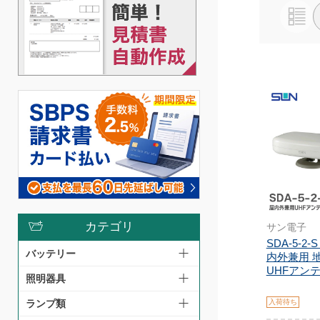
カテゴリ
サン電子
SDA-5-2
バッテリー
内外兼用 
UHFアンテナ
照明器具
入荷待ち
ランプ類