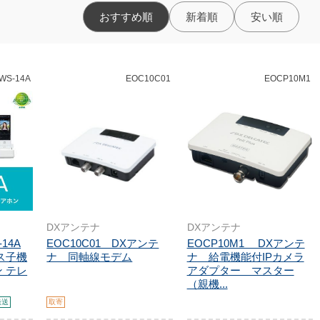
おすすめ順
新着順
安い順
WS-14A
EOC10C01
EOCP10M1
DXアンテナ
DXアンテナ
14A
EOC10C01 DXアンテ
EOCP10M1 DXアンテ
ス子機
ナ 同軸線モデム
ナ 給電機能付IPカメラ
 テレ
アダプター マスター
（親機...
発送
取寄