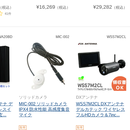
¥16,269
¥29,282
（税込）
（税込）
（税込）
41件
WA20BD
MIC-002
WSS7M2CL
ソリッドカメラ
DXアンテナ
ンテナ デ
MIC-002 ソリッドカメラ
WSS7M2CL DXアンテナ
レスイ
IPX4 防水性能 高感度集音
デルカテック ワイヤレス
...
マイク
フルHDカメラ＆7inc...
取寄
取寄