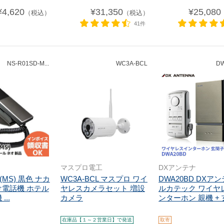
¥4,620
¥31,350
¥25,080
（税込）
（税込）
41件
NS-R01SD-M...
WC3A-BCL
D
マスプロ電工
DXアンテナ
D(MS) 黒色 ナカ
WC3A-BCL マスプロ ワイ
DWA20BD DXア
け電話機 ホテル
ヤレスカメラセット 増設
ルカテック ワイヤ
...
カメラ
ンターホン 親機 + 玄
在庫品【１～２営業日】で発送
取寄