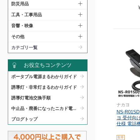
防災用品
工具・工事用品
音響・映像
その他
カテゴリ一覧
お役立ちコンテンツ
ポータブル電源まるわかりガイド​
誘導灯・非常灯まるわかりガイド​
誘導灯電池交換手順​
ナカヨ
中止品・廃番になったニカド電...
NS-R01S
ヨ 受付向
ブログトップ
仕様 電話機 
取寄