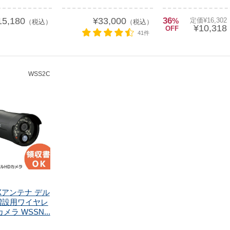
15,180
¥33,000
36
%
定価¥16,30
（税込）
（税込）
¥10,318
OFF
41件
WSS2C
DXアンテナ デル
増設用ワイヤレ
メラ WSSN...