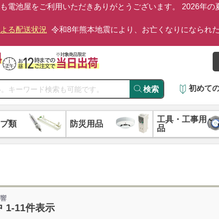
も電池屋をご利用いただきありがとうございます。 2026年
による配送状況
令和8年熊本地震により、お亡くなりになられ
初めて
検索
工具・工事用
プ類
防災用品
品
音響
中 1-11件表示