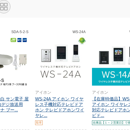
SDA-5-2-S
WS-24A
アイホン
アイホン
-S 白 サン電子 屋
WS-24A アイホン ワイヤ
【在庫特価品】WS-
地デジ放送用
レス子機対応テレビドア
アイホン ワイヤレ
 ブー...
ホン テレビドアホンワイ
対応テレビドアホン
ヤレ...
ビド...
取寄
在庫品【１～２営業日】で