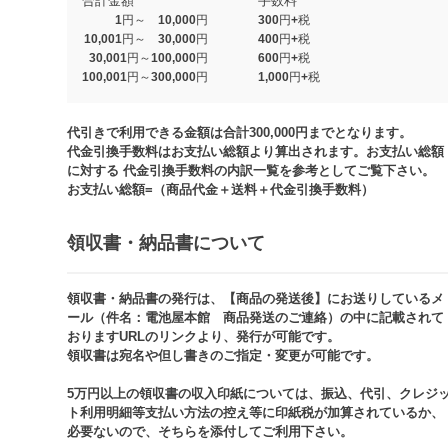
合計金額
手数料
1円～ 10,000円
300円+税
10,001円～ 30,000円
400円+税
30,001円～100,000円
600円+税
100,001円～300,000円
1,000円+税​
代引きで利用できる金額は合計300,000円までとなります。
代金引換手数料はお支払い総額より算出されます。お支払い総額
に対する 代金引換手数料の内訳一覧を参考としてご覧下さい。​
お支払い総額=（商品代金＋送料＋代金引換手数料）​
領収書・納品書について​
領収書・納品書の発行は、【商品の発送後】にお送りしているメ
ール（件名：電池屋本館 商品発送のご連絡）の中に記載されて
おりますURLのリンクより、発行が可能です。
領収書は宛名や但し書きのご指定・変更が可能です。​​
5万円以上の領収書の収入印紙については、振込、代引、クレジ
ト利用明細等支払い方法の控え等に印紙税が加算されているか、
必要ないので、そちらを添付してご利用下さい。