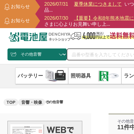
2026/07/31
夏季休業につきまして
いつ
お知らせ
品...
2026/07/30
【重要】令和8年熊本地震
お知らせ
さまに心よりお見舞い申し上...
バッテリー
照明器具
ラン
TOP
音響・映像
その他音響
その他
11件