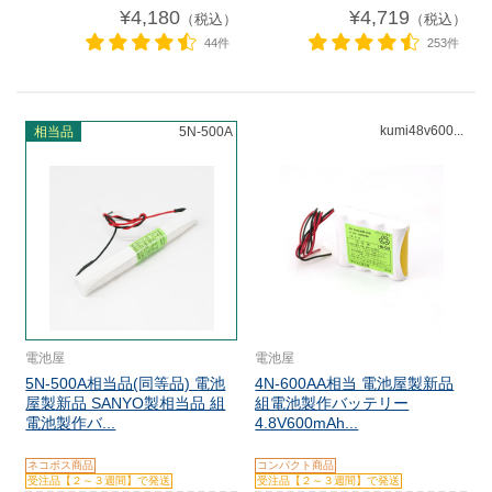
¥4,180
¥4,719
（税込）
（税込）
44件
253件
kumi48v600...
相当品
5N-500A
電池屋
電池屋
5N-500A相当品(同等品) 電池
4N-600AA相当 電池屋製新品
屋製新品 SANYO製相当品 組
組電池製作バッテリー
電池製作バ...
4.8V600mAh...
ネコポス商品
コンパクト商品
受注品【２～３週間】で発送
受注品【２～３週間】で発送