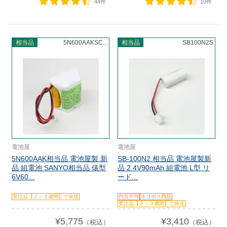
44件
10件
相当品
5N600AAKSC...
相当品
SB100N2S
電池屋
電池屋
5N600AAK相当品 電池屋製 新
SB-100N2 相当品 電池屋製新
品 組電池 SANYO相当品 俵型
品 2.4V90mAh 組電池 L型 リ
6V60...
ード...
受注品【２～３週間】で発送
代引不可
ネコポス商品
受注品【２～３週間】で発送
¥5,775
¥3,410
（税込）
（税込）