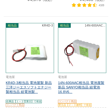
43件
相当品
KR4D-3
相当品
14N-600AAC...
電池屋
電池屋
KR4D-3相当品 電池屋製 新品
14N-600AAC相当品 電池屋製
三洋ジーエスソフトエナジー
新品 SANYO相当品 組電池
製相当品 組電池製...
16.8V6...
在庫品【１～２営業日】で発送
コンパクト商品
コンパクト商品
受注品【２～３週間】で発送