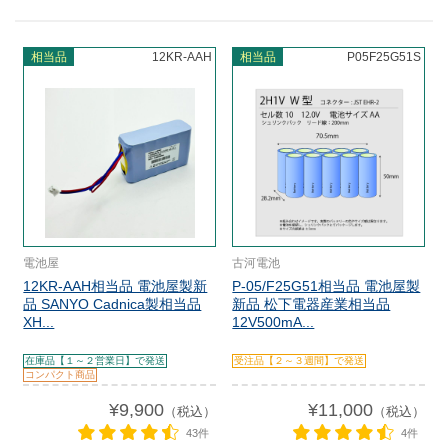
相当品
12KR-AAH
相当品
P05F25G51S
電池屋
古河電池
12KR-AAH相当品 電池屋製新
P-05/F25G51相当品 電池屋製
品 SANYO Cadnica製相当品
新品 松下電器産業相当品
XH...
12V500mA...
在庫品【１～２営業日】で発送
受注品【２～３週間】で発送
コンパクト商品
¥9,900
¥11,000
（税込）
（税込）
43件
4件