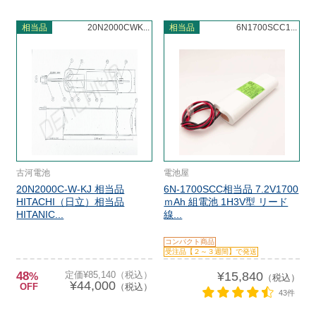
相当品
20N2000CWK...
相当品
6N1700SCC1...
古河電池
電池屋
20N2000C-W-KJ 相当品
6N-1700SCC相当品 7.2V1700
HITACHI（日立）相当品
ｍAh 組電池 1H3V型 リード
HITANIC...
線...
コンパクト商品
受注品【２～３週間】で発送
48
定価¥85,140（税込）
¥15,840
%
（税込）
¥44,000
OFF
（税込）
43件