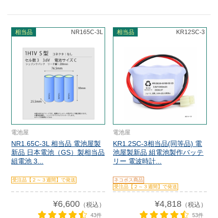
相当品
NR165C-3L
相当品
KR12SC-3
電池屋
電池屋
NR1.65C-3L 相当品 電池屋製
KR1.2SC-3相当品(同等品) 電
新品 日本電池（GS）製相当品
池屋製新品 組電池製作バッテ
組電池 3...
リー 電波時計...
受注品【２～３週間】で発送
ネコポス商品
受注品【２～３週間】で発送
¥6,600
¥4,818
（税込）
（税込）
43件
53件