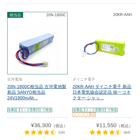
20KR-AAH
相当品
20N-1800C
古河電池
ダイニチ電子
20N-1800C相当品 古河電池製
20KR-AAH ダイニチ電子 新品
新品 SANYO相当品
日本電気協会認定品 統一コネ
24V1800mAh...
クター シャッ...
在庫品【１～２営業日】で発送
在庫品【１～２営業日】で発送
コンパクト商品
¥36,300
¥11,550
（税込）
（税込）
43件
48件