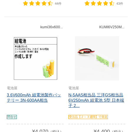
44件
43件
kumi36v600...
KUMI6V250M...
電池屋
電池屋
3.6V600mAh 組電池製作バッ
N-5AAS相当品 三洋GS相当品
テリー 3N-600AA相当
6V250mAh 組電池 S型 日本端
子 2...
問合せ
受注品【２～３週間】で発送
¥4,070
¥4,400
（税込）
（税込）