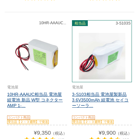
10HR-AAAUC...
相当品
3-S103S
電池屋
電池屋
10HR-AAAUC相当品 電池屋
3-S103相当品 電池屋製新品
組電池 新品 W型 コネクター
3.6V3500mAh 組電池 セイコ
AMP 1-...
ーソーラ...
コンパクト商品
コンパクト商品
受注品【２～３週間】で発送
受注品【２～３週間】で発送
¥9,350
¥9,900
（税込）
（税込）