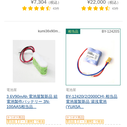
¥7,304
¥22,000
（税込）
（税込）
43件
43件
kumi36v90m...
相当品
BY-12420S
電池屋
電池屋
3.6V90mAh 電池屋製新品 組
BY-12420(2/2000CH) 相当品
電池製作バッテリー 3N-
電池屋製新品 湯浅電池
100AAS相当品...
(YUASA...
ネコポス商品
ネコポス商品
受注品【２～３週間】で発送
受注品【２～３週間】で発送