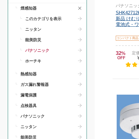
パナソニッ
煙感知器
SHK427
新品 けむ
このカテゴリを表示
電池式・ワイ
ニッタン
コンパクト商品
能美防災
パナソニック
32
%
定価
OFF
ホーチキ
熱感知器
ガス漏れ警報器
漏電保護
点検器具
パナソニック
ニッタン
能美防災