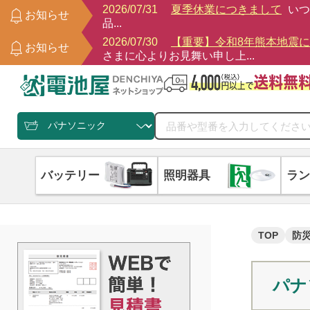
2026/07/31
夏季休業につきまして
いつ
お知らせ
品...
2026/07/30
【重要】令和8年熊本地震
お知らせ
さまに心よりお見舞い申し上...
バッテリー
照明器具
ラン
TOP
防
パナ