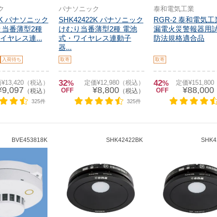
ク
パナソニック
泰和電気工業
12K パナソニック
SHK42422K パナソニック
RGR-2 泰和電気工
り当番薄型2種
けむり当番薄型2種 電池
漏電火災警報器用試
ヤレス連...
式・ワイヤレス連動子
防法規格適合品
器...
入荷待ち
取寄
取寄
32
42
¥13,420（税込）
%
定価¥12,980（税込）
%
定価¥151,80
¥9,097
¥8,800
¥88,000
OFF
OFF
（税込）
（税込）
325件
325件
BVE453818K
SHK42422BK
SHK4