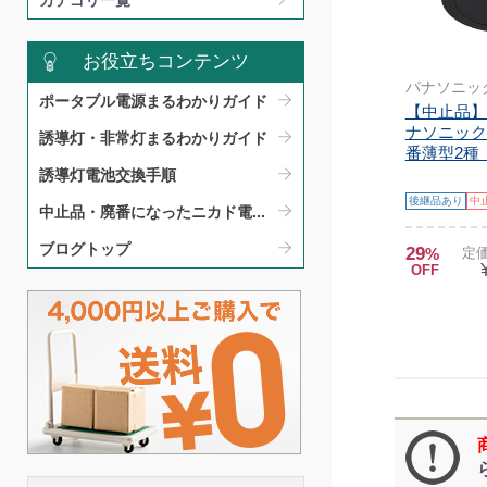
カテゴリ一覧
お役立ちコンテンツ
パナソニッ
ポータブル電源まるわかりガイド​
【中止品】S
ナソニック
誘導灯・非常灯まるわかりガイド​
番薄型2種（
誘導灯電池交換手順​
後継品あり
中
中止品・廃番になったニカド電...
ブログトップ
29
%
定価
OFF