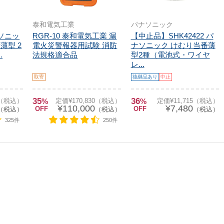
泰和電気工業
パナソニック
ナソニッ
RGR-10 泰和電気工業 漏
【中止品】SHK42422 パ
薄型 2
電火災警報器用試験 消防
ナソニック けむり当番薄
.
法規格適合品
型2種（電池式・ワイヤ
レ...
取寄
後継品あり
中止
35
36
0（税込）
%
定価¥170,830（税込）
%
定価¥11,715（税込）
¥110,000
¥7,480
OFF
OFF
（税込）
（税込）
（税込）
325件
250件