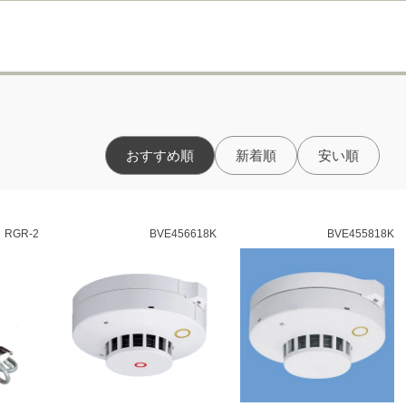
おすすめ順
新着順
安い順
RGR-2
BVE456618K
BVE455818K