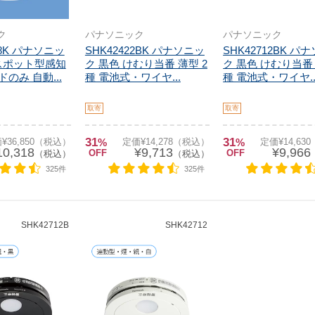
ク
パナソニック
パナソニック
18K パナソニッ
SHK42422BK パナソニッ
SHK42712BK パ
スポット型感知
ク 黒色 けむり当番 薄型 2
ク 黒色 けむり当番 
ドのみ 自動...
種 電池式・ワイヤ...
種 電池式・ワイヤ..
取寄
取寄
31
31
¥36,850（税込）
%
定価¥14,278（税込）
%
定価¥14,63
10,318
¥9,713
¥9,966
OFF
OFF
（税込）
（税込）
325件
325件
SHK42712B
SHK42712