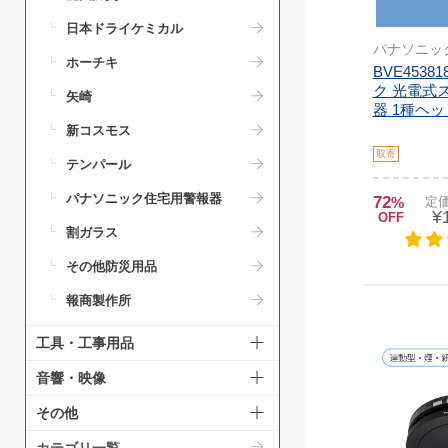
日本ドライケミカル
パナソニッ
ホーチキ
BVE4538
ク 光電式
矢崎
器 1種ヘッ
新コスモス
取寄
テンパール
パナソニック住宅用警報器
72
%
定価
¥
OFF
割ガラス
その他防災用品
報商製作所
工具・工事用品
音響・映像
その他