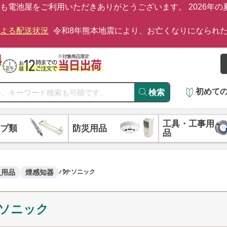
も電池屋をご利用いただきありがとうございます。 2026年
による配送状況
令和8年熊本地震により、お亡くなりになられ
初めて
検索
工具・工事用
プ類
防災用品
品
災用品
煙感知器
パナソニック
ソニック