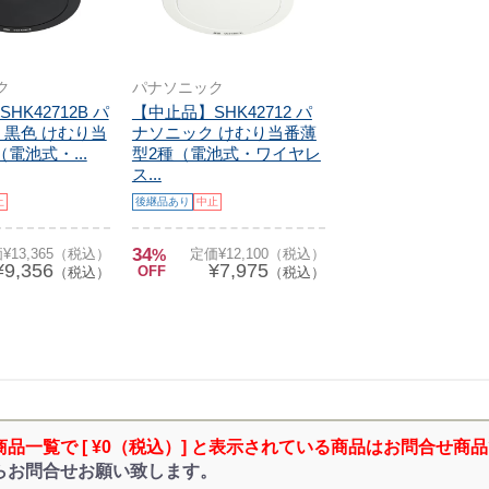
ク
パナソニック
HK42712B パ
【中止品】SHK42712 パ
 黒色 けむり当
ナソニック けむり当番薄
電池式・...
型2種（電池式・ワイヤレ
ス...
止
後継品あり
中止
34
¥13,365（税込）
%
定価¥12,100（税込）
¥9,356
¥7,975
OFF
（税込）
（税込）
商品一覧で [ ¥0（税込）] と表示されている商品はお問合せ商
らお問合せお願い致します。