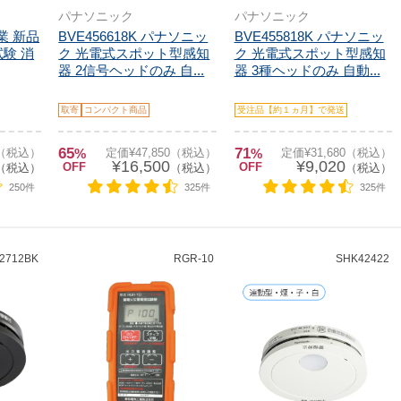
パナソニック
パナソニック
業 新品
BVE456618K パナソニッ
BVE455818K パナソニッ
験 消
ク 光電式スポット型感知
ク 光電式スポット型感知
器 2信号ヘッドのみ 自...
器 3種ヘッドのみ 自動...
取寄
コンパクト商品
受注品【約１ヵ月】で発送
65
71
0（税込）
%
定価¥47,850（税込）
%
定価¥31,680（税込）
¥16,500
¥9,020
OFF
OFF
（税込）
（税込）
（税込）
250件
325件
325件
2712BK
RGR-10
SHK42422