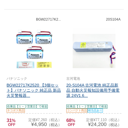
BGW22717K2...
20S104A
パナソニック
古河電池
BGW22717K2520 【3個セッ
20-S104A 古河電池 純正品新
ト】パナソニック 純正品 新品
品 自動火災報知設備用予備電
火災警報器...
源 24V1.6...
在庫品【１～２営業日】で発送
在庫品【１～２営業日】で発送
ネコポス商品
コンパクト商品
相当品あり
31
定価¥7,260（税込）
68
定価¥77,110（税込）
%
%
¥4,950
¥24,200
OFF
（税込）
OFF
（税込）