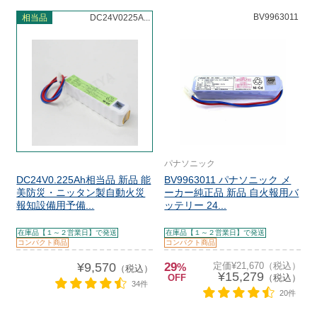
BV9963011
相当品
DC24V0225A...
パナソニック
DC24V0.225Ah相当品 新品 能
BV9963011 パナソニック メ
美防災・ニッタン製自動火災
ーカー純正品 新品 自火報用バ
報知設備用予備...
ッテリー 24...
在庫品【１～２営業日】で発送
在庫品【１～２営業日】で発送
コンパクト商品
コンパクト商品
¥9,570
29
定価¥21,670（税込）
%
（税込）
¥15,279
OFF
（税込）
34件
20件