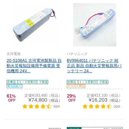
古河電池
パナソニック
20-S108A1 古河電池製新品 自
BV9964011 パナソニック 純
動火災報知設備用予備電源 受
正品 新品 自動火災警報器用バ
信機用 24V...
ッテリー 24...
在庫品【１～２営業日】で発送
在庫品【１～２営業日】で発送
相当品あり
ネコポス商品
61
定価¥193,490（税込）
29
定価¥23,100（税込）
%
%
¥74,800
¥16,203
OFF
（税込）
OFF
（税込）
58件
20件