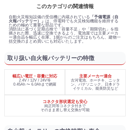
このカテゴリの関連情報
自動火災報知設備の受信機に内蔵されている
「予備電源（自
火報バッテリー）」
は、停電時でも火災検知機能を維持する
ための極めて重要な部品です。
消防法に基づく定期点検で「容量不足」や「期限切れ」を指
摘された際、迅速に交換できるよう、電池屋では主要メーカ
ー適合品を幅広く在庫。1個からのご注文はもちろん、建物一
括交換のまとめ買いにも対応いたします。
取り扱い自火報バッテリーの特徴
幅広い電圧・容量に対応
主要メーカー適合
2.4V / 12V / 24V等
古河電池、ホーチキ、ニッタ
0.45Ah 〜 6.0Ahまで網羅
ン、パナソニック、日本ドラ
イケミカル、能美防災など
コネクタ形状選定も安心
純正同等コネクタ付きで
そのまま差し替え交換が可能