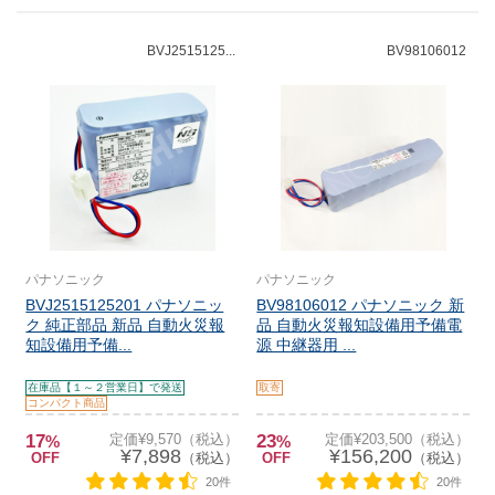
BVJ2515125...
BV98106012
パナソニック
パナソニック
BVJ2515125201 パナソニッ
BV98106012 パナソニック 新
ク 純正部品 新品 自動火災報
品 自動火災報知設備用予備電
知設備用予備...
源 中継器用 ...
在庫品【１～２営業日】で発送
取寄
コンパクト商品
17
定価¥9,570（税込）
23
定価¥203,500（税込）
%
%
¥7,898
¥156,200
OFF
（税込）
OFF
（税込）
20件
20件