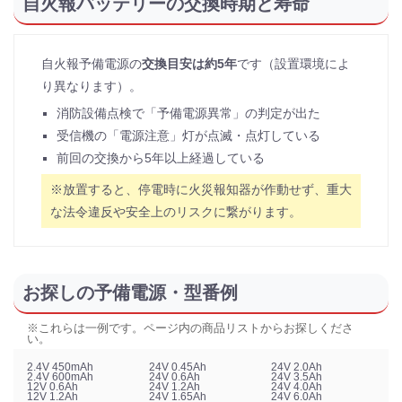
自火報バッテリーの交換時期と寿命
自火報予備電源の
交換目安は約5年
です（設置環境によ
り異なります）。
消防設備点検で「予備電源異常」の判定が出た
受信機の「電源注意」灯が点滅・点灯している
前回の交換から5年以上経過している
※放置すると、停電時に火災報知器が作動せず、重大
な法令違反や安全上のリスクに繋がります。
お探しの予備電源・型番例
※これらは一例です。ページ内の商品リストからお探しくださ
い。
2.4V 450mAh
24V 0.45Ah
24V 2.0Ah
2.4V 600mAh
24V 0.6Ah
24V 3.5Ah
12V 0.6Ah
24V 1.2Ah
24V 4.0Ah
12V 1.2Ah
24V 1.65Ah
24V 6.0Ah