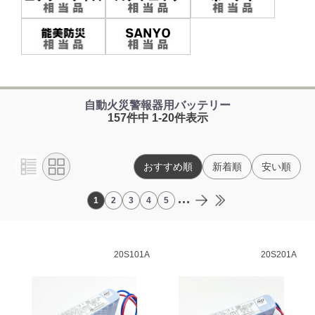
自動火災警報器用バッテリー
157件中 1-20件表示
おすすめ順
新着順
安い順
...
1
2
3
4
5
20S101A
20S201A