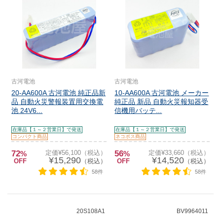
古河電池
古河電池
20-AA600A 古河電池 純正品新
10-AA600A 古河電池 メーカー
品 自動火災警報装置用交換電
純正品 新品 自動火災報知器受
池 24V6...
信機用バッテ...
在庫品【１～２営業日】で発送
在庫品【１～２営業日】で発送
コンパクト商品
ネコポス商品
72
定価¥56,100（税込）
56
定価¥33,660（税込）
%
%
¥15,290
¥14,520
OFF
（税込）
OFF
（税込）
58件
58件
20S108A1
BV9964011