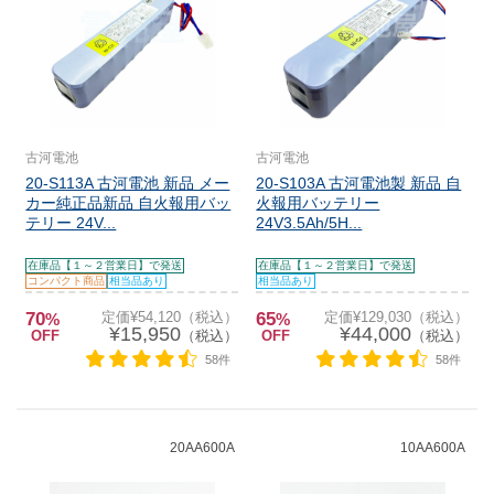
古河電池
古河電池
20-S113A 古河電池 新品 メー
20-S103A 古河電池製 新品 自
カー純正品新品 自火報用バッ
火報用バッテリー
テリー 24V...
24V3.5Ah/5H...
在庫品【１～２営業日】で発送
在庫品【１～２営業日】で発送
コンパクト商品
相当品あり
相当品あり
70
定価¥54,120（税込）
65
定価¥129,030（税込）
%
%
¥15,950
¥44,000
OFF
（税込）
OFF
（税込）
58件
58件
20AA600A
10AA600A