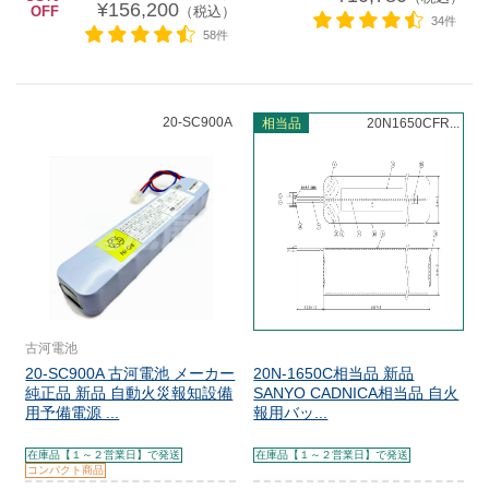
¥156,200
OFF
（税込）
34件
58件
20-SC900A
相当品
20N1650CFR...
古河電池
20-SC900A 古河電池 メーカー
20N-1650C相当品 新品
純正品 新品 自動火災報知設備
SANYO CADNICA相当品 自火
用予備電源 ...
報用バッ...
在庫品【１～２営業日】で発送
在庫品【１～２営業日】で発送
コンパクト商品