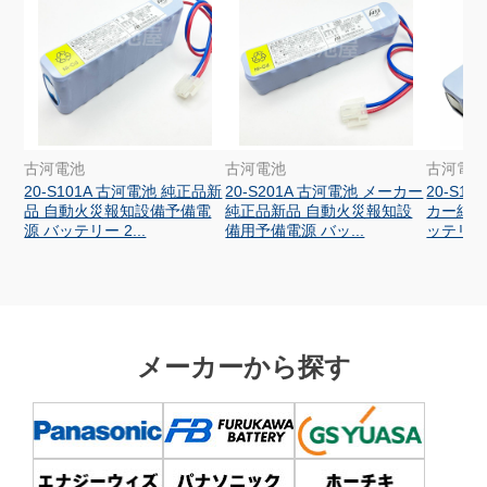
古河電池
古河電池
古河電
20-S101A 古河電池 純正品新
20-S201A 古河電池 メーカー
20-S1
品 自動火災報知設備予備電
純正品新品 自動火災報知設
カー純正
源 バッテリー 2...
備用予備電源 バッ...
ッテリー 2
メーカーから探す