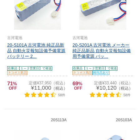
古河電池
古河電池
20-S101A 古河電池 純正品新
20-S201A 古河電池 メーカー
品 自動火災報知設備予備電源
純正品新品 自動火災報知設備
バッテリー 2...
用予備電源 バッ...
在庫品【１～２営業日】で発送
在庫品【１～２営業日】で発送
ネコポス商品
ネコポス商品
相当品あり
71
定価¥37,950（税込）
69
定価¥33,440（税込）
%
%
¥11,000
¥10,120
OFF
（税込）
OFF
（税込）
58件
58件
20S113A
20S103A