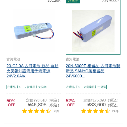
20C20A
相当品
20N-6000F
古河電池
古河電池
20-C2.0A 古河電池 新品 自動
20N-6000F 相当品 古河電池製
火災報知設備用予備電源
新品 SANYO製相当品
24V2.0Ah/...
24V6000...
在庫品【１～２営業日】で発送
在庫品【１～２営業日】で発送
50
定価¥93,610（税込）
52
定価¥175,890（税込）
%
%
¥46,805
¥83,600
OFF
（税込）
OFF
（税込）
58件
24件