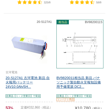
325件
58件
20-S127A1
相当品
BV9820011S
古河電池
20-S127A1 古河電池 新品 自
BV9820011相当品 新品 パナ
火報用バッテリー
ソニック製自動火災報知設備
24V10.0Ah/5H...
用予備電源 DC2...
在庫品【１～２営業日】で発送
在庫品【１～２営業日】で発送
コンパクト商品
53
定価¥332,860（税込）
¥10,780
%
（税込）