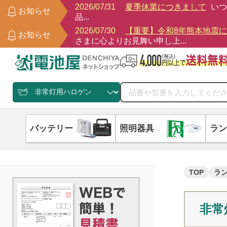
2026/07/31
夏季休業につきまして
いつ
お知らせ
品...
2026/07/30
【重要】令和8年熊本地震
お知らせ
さまに心よりお見舞い申し上...
バッテリー
照明器具
ラン
TOP
ラ
非常