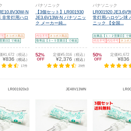
ク
パナソニック
パナソニック
JE10.8V30W-N
【3個セット】LR001930
LR001920 JE3.6V
0形 非常灯用ハロ
JE3.6V13W-N パナソニッ
常灯用ハロゲン球 
ク メーカー純...
ニック 【全国...
不可
ネコポス商品
代引不可
ネコポス商品
在庫品【１～２営業日】で
営業日】で発送
取寄品【３～５営業日】で発送
代引不可
代引不可
ネコポ
52
50
価¥1,672（税込）
%
定価¥5,016（税込）
%
定価¥1,67
¥836
¥2,376
¥836
OFF
OFF
（税込）
（税込）
17件
29件
LR001920x3
JE48V13WN
LR0