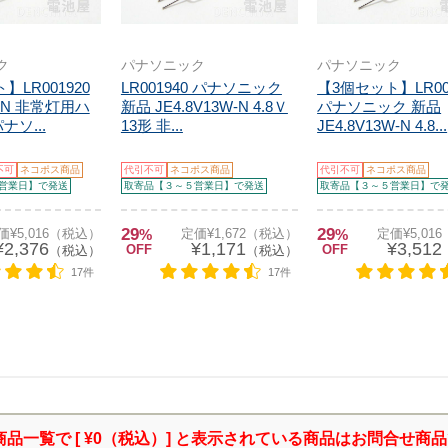
ク
パナソニック
パナソニック
】LR001920
LR001940 パナソニック
【3個セット】LR00
W-N 非常灯用ハ
新品 JE4.8V13W-N 4.8Ｖ
パナソニック 新品
ナソ...
13形 非...
JE4.8V13W-N 4.8...
不可
ネコポス商品
代引不可
ネコポス商品
代引不可
ネコポス商品
営業日】で発送
取寄品【３～５営業日】で発送
取寄品【３～５営業日】で
29
29
価¥5,016（税込）
%
定価¥1,672（税込）
%
定価¥5,01
¥2,376
¥1,171
¥3,512
OFF
OFF
（税込）
（税込）
17件
17件
商品一覧で [ ¥0（税込）] と表示されている商品はお問合せ商