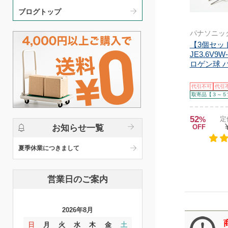
ブログトップ
パナソニッ
【3個セット
JE3.6V9
ロゲン球 パ
代引不可
代引
取寄品【３～５
52
%
定
お知らせ一覧
OFF
夏季休業につきまして
営業日のご案内
2026年8月
日
月
火
水
木
金
土