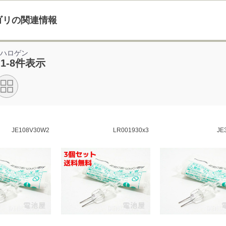
ゴリの関連情報
用ハロゲン
 1-8件表示
JE108V30W2
LR001930x3
JE