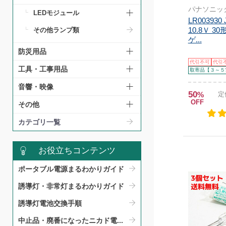
パナソニッ
LEDモジュール
LR003930 
10.8Ｖ 3
その他ランプ類
ゲ...
防災用品
代引不可
代引
工具・工事用品
取寄品【３～５
音響・映像
50
%
定
OFF
その他
カテゴリ一覧
お役立ちコンテンツ
ポータブル電源まるわかりガイド​
誘導灯・非常灯まるわかりガイド​
誘導灯電池交換手順​
中止品・廃番になったニカド電...