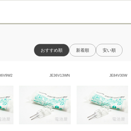
おすすめ順
新着順
安い順
36V9W2
JE36V13WN
JE84V30W