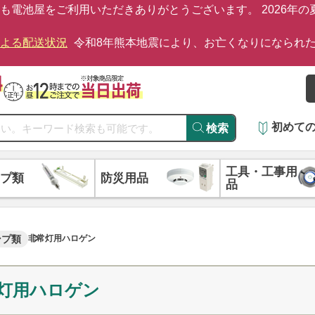
も電池屋をご利用いただきありがとうございます。 2026年
による配送状況
令和8年熊本地震により、お亡くなりになられ
初めて
検索
工具・工事用
プ類
防災用品
品
ンプ類
非常灯用ハロゲン
灯用ハロゲン