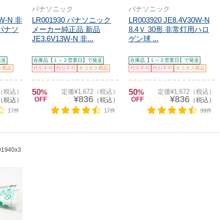
パナソニック
パナソニック
9W-N 非
LR001930 パナソニック
LR003920 JE8.4V30W-N
パナソ
メーカー純正品 新品
8.4Ｖ 30形 非常灯用ハロ
JE3.6V13W-N 非...
ゲン球 ...
発送
在庫品【１～２営業日】で発送
在庫品【１～２営業日】で発送
ス商品
代引不可
代引不可
ネコポス商品
代引不可
代引不可
ネコポス商品
50
50
2（税込）
%
定価¥1,672（税込）
%
定価¥1,672（税込）
¥836
¥836
OFF
OFF
（税込）
（税込）
（税込）
17件
17件
99件
01940x3