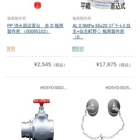
報商製作所
報商製作所
PP 消火器設置台 赤 D 報商
AL 0.9MPa 65x20 ｽﾌﾟﾘｰﾑⅡ自
製作所 （00085102）
主+自主町野◇ 報商製作所
（0...
取寄
問合せ
¥2,545
¥17,875
（税込）
（税込）
HOSYO-0002...
HOSYO-0025...