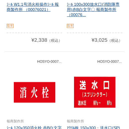
ｼｰﾙ W1:1号消火栓操作ｼｰﾙ 報
ｼｰﾙ 100x300放水口(消防隊専
商製作所 （00076021）
用)赤B白文字〇 報商製作所
（00076...
取寄
取寄
¥2,338
¥3,025
（税込）
（税込）
HOSYO-0007...
HOSYO-0007...
報商製作所
報商製作所
ｼｰﾙ 120x350消火栓 赤B白文字
ｱｸﾘﾙ板 150x300：送水口(SP)