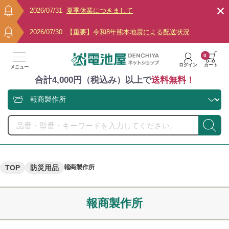
2026/07/31
夏季休業につきまして
2026/07/30
【重要】令和8年熊本地震による配送状況
0
ログイン
カート
メニュー
合計4,000円（税込み）以上で
送料無料！
TOP
防災用品
報商製作所
報商製作所