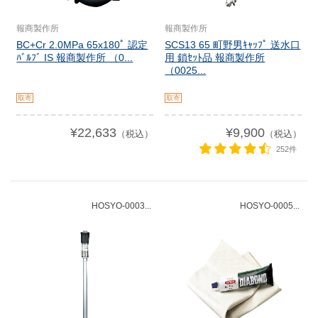
報商製作所
報商製作所
BC+Cr 2.0MPa 65x180ﾟ 認定
SCS13 65 町野男ｷｬｯﾌﾟ 送水口
ﾊﾞﾙﾌﾞ IS 報商製作所 （0...
用 鎖ｾｯﾄ品 報商製作所
（0025...
取寄
取寄
¥22,633
¥9,900
（税込）
（税込）
252件
HOSYO-0003...
HOSYO-0005...