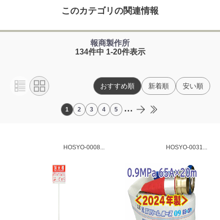
このカテゴリの関連情報
報商製作所
134件中 1-20件表示
おすすめ順
新着順
安い順
...
1
2
3
4
5
HOSYO-0008...
HOSYO-0031...