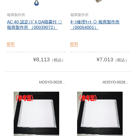
報商製作所
報商製作所
AC 40 認定ﾉｽﾞﾙ DA噴霧付 ◇
ﾎｰｽ修理ｷｯﾄ ◇ 報商製作所
報商製作所 （00039072）
（00054001）
取寄
取寄
¥8,113
¥7,013
（税込）
（税込）
HOSYO-0028...
HOSYO-0028...