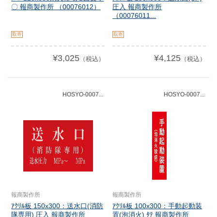
〇 報商製作所 （00076012）
圧入 報商製作所
（00076011...
取寄
取寄
¥3,025
¥4,125
（税込）
（税込）
HOSYO-0007...
HOSYO-0007...
報商製作所
報商製作所
ｱｸﾘﾙ板 150x300：送水口(消防
ｱｸﾘﾙ板 100x300：手動起動装
隊専用) 圧入 報商製作所
置(泡消火) ﾀﾃ 報商製作所