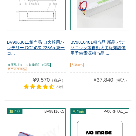
BV9963011相当品 自火報用バ
BV9810401相当品 新品 パナ
ッテリー DC24V0.225Ah 統一
ソニック製自動火災報知設備
コ...
用予備電源相当品 ...
在庫品【１～２営業日】で発送
入荷待ち
ネコポス商品
¥9,570
¥37,840
（税込）
（税込）
34件
相当品
BV98116KS
相当品
P-06RF7A1_...