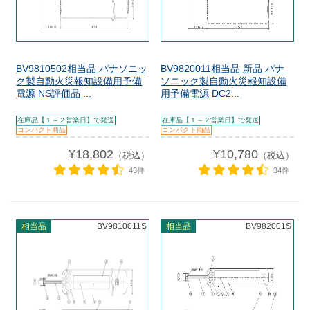
BV9810502相当品 パナソニッ
BV9820011相当品 新品 パナ
ク製自動火災報知設備用予備
ソニック製自動火災報知設備
電源 NS評価品 ...
用予備電源 DC2...
在庫品【１～２営業日】で発送
在庫品【１～２営業日】で発送
コンパクト商品
コンパクト商品
¥18,802
¥10,780
（税込）
（税込）
43件
34件
相当品
BV9810011S
相当品
BV982001S