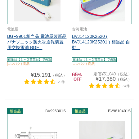
電池屋
古河電池
BGF9901相当品 電池屋製新品
BVJ14120K2520 (
パナソニック製火災通報装置
BVJ14120K25201 ) 相当品 自
用交換電池 BGF...
動...
在庫品【１～２営業日】で発送
在庫品【１～２営業日】で発送
コンパクト商品
コンパクト商品
¥15,191
65
定価¥51,040（税込）
%
（税込）
¥17,380
OFF
（税込）
29件
34件
相当品
BV996301S
相当品
BV9810401S