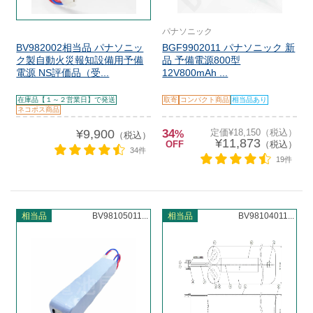
パナソニック
BV982002相当品 パナソニッ
BGF9902011 パナソニック 新
ク製自動火災報知設備用予備
品 予備電源800型
電源 NS評価品（受...
12V800mAh ...
在庫品【１～２営業日】で発送
取寄
コンパクト商品
相当品あり
ネコポス商品
¥9,900
34
定価¥18,150（税込）
%
（税込）
¥11,873
OFF
（税込）
34件
19件
相当品
BV98105011...
相当品
BV98104011...