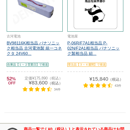
古河電池
電池屋
BV98116K相当品 パナソニッ
P-06R/F7A1相当品 P-
ク相当品 古河電池製 統一コネ
02N/F2A1相当品 パナソニッ
クタ 24V60...
ク製相当品 組...
在庫品【１～２営業日】で発送
受注品【３～４週間】で発送
52
定価¥175,890（税込）
¥15,840
%
（税込）
¥83,600
OFF
（税込）
43件
34件
商品一覧で [ ¥0（税込）] と表示されている商品はお問