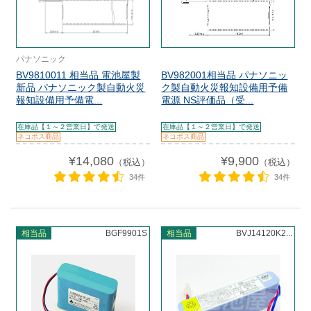
パナソニック
BV9810011 相当品 電池屋製
BV982001相当品 パナソニッ
新品 パナソニック製自動火災
ク製自動火災報知設備用予備
報知設備用予備電...
電源 NS評価品（受...
在庫品【１～２営業日】で発送
在庫品【１～２営業日】で発送
ネコポス商品
ネコポス商品
¥14,080
¥9,900
（税込）
（税込）
34件
34件
相当品
BGF9901S
相当品
BVJ14120K2...