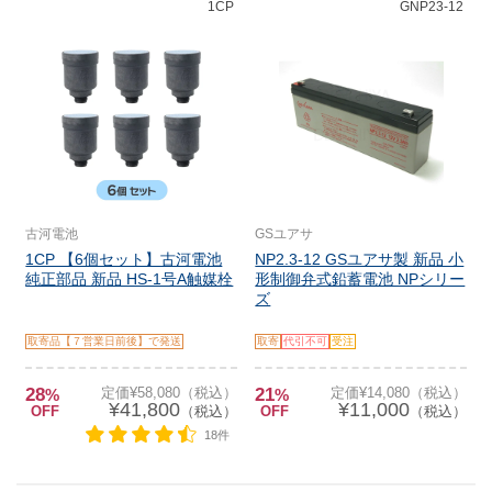
1CP
GNP23-12
古河電池
GSユアサ
1CP 【6個セット】古河電池
NP2.3-12 GSユアサ製 新品 小
純正部品 新品 HS-1号A触媒栓
形制御弁式鉛蓄電池 NPシリー
ズ
取寄品【７営業日前後】で発送
取寄
代引不可
受注
28
定価¥58,080（税込）
21
定価¥14,080（税込）
%
%
¥41,800
¥11,000
OFF
（税込）
OFF
（税込）
18件