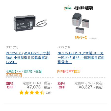
GSユアサ
GSユアサ
PE12V0.8 (W3) GSユアサ製
NP1.2-12 GSユアサ製 メーカ
新品 小形制御弁式鉛蓄電池
ー純正品 新品 小形制御弁式鉛
12V0...
蓄電池 ...
在庫品【１～２営業日】で発送
取寄
代引不可
受注
ネコポス商品
39
定価¥11,660（税込）
34
定価¥12,760（税込）
%
%
¥7,073
¥8,327
OFF
（税込）
OFF
（税込）
18件