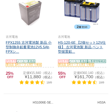
古河電池
古河電池
FPX1255 古河電池製 新品 小
HS-120-6E 【2個セット12V仕
型制御弁鉛蓄電池12V5.5Ah
様】 古河電池製 新品 ベント
FPXシ...
型据置鉛...
代引不可
メーカー直送品
代引不可
メーカー直送品
お客様情報確認
受注品【約１～２ヵ月】で発送
受注品【約１～２ヵ月】で発送
25
定価¥15,840（税込）
55
定価¥360,140（税込）
%
%
¥11,880
¥161,700
OFF
（税込）
OFF
（税込）
18件
18件
HS1006E-SE...
HS3A