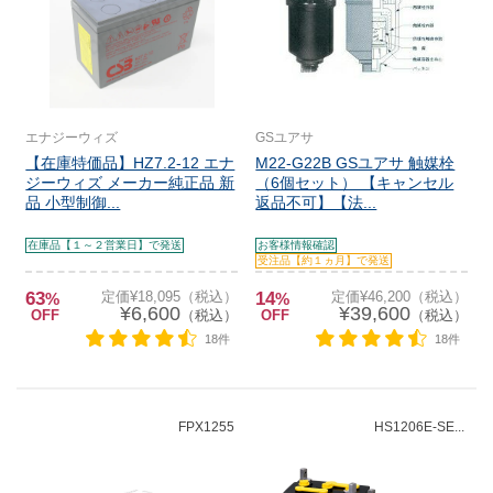
エナジーウィズ
GSユアサ
【在庫特価品】HZ7.2-12 エナ
M22-G22B GSユアサ 触媒栓
ジーウィズ メーカー純正品 新
（6個セット） 【キャンセル
品 小型制御...
返品不可】【法...
在庫品【１～２営業日】で発送
お客様情報確認
受注品【約１ヵ月】で発送
63
定価¥18,095（税込）
14
定価¥46,200（税込）
%
%
¥6,600
¥39,600
OFF
（税込）
OFF
（税込）
18件
18件
FPX1255
HS1206E-SE...