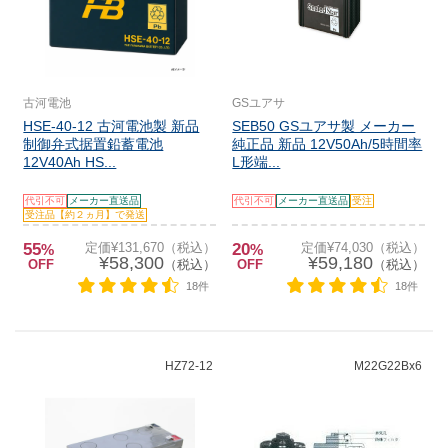
古河電池
GSユアサ
HSE-40-12 古河電池製 新品
SEB50 GSユアサ製 メーカー
制御弁式据置鉛蓄電池
純正品 新品 12V50Ah/5時間率
12V40Ah HS...
L形端...
代引不可
メーカー直送品
代引不可
メーカー直送品
受注
受注品【約２ヵ月】で発送
55
定価¥131,670（税込）
20
定価¥74,030（税込）
%
%
¥58,300
¥59,180
OFF
（税込）
OFF
（税込）
18件
18件
HZ72-12
M22G22Bx6