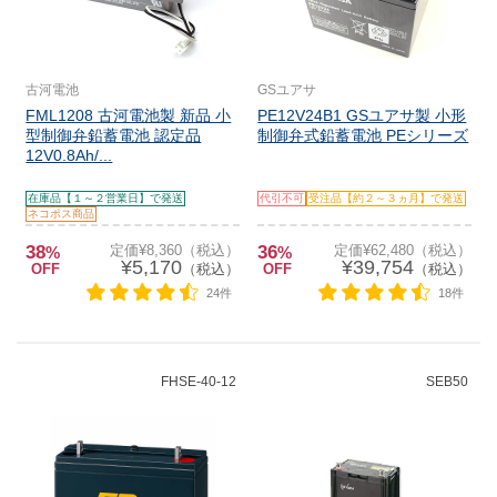
古河電池
GSユアサ
FML1208 古河電池製 新品 小
PE12V24B1 GSユアサ製 小形
型制御弁鉛蓄電池 認定品
制御弁式鉛蓄電池 PEシリーズ
12V0.8Ah/...
在庫品【１～２営業日】で発送
代引不可
受注品【約２～３ヵ月】で発送
ネコポス商品
38
定価¥8,360（税込）
36
定価¥62,480（税込）
%
%
¥5,170
¥39,754
OFF
（税込）
OFF
（税込）
24件
18件
FHSE-40-12
SEB50