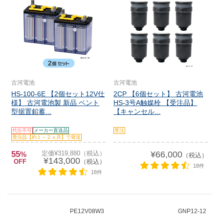
古河電池
古河電池
HS-100-6E 【2個セット12V仕
2CP 【6個セット】 古河電池
様】 古河電池製 新品 ベント
HS-3号A触媒栓 【受注品】
型据置鉛蓄...
【キャンセル...
代引不可
メーカー直送品
受注
受注品【約１～２ヵ月】で発送
55
定価¥319,880（税込）
¥66,000
%
（税込）
¥143,000
OFF
（税込）
18件
18件
PE12V08W3
GNP12-12