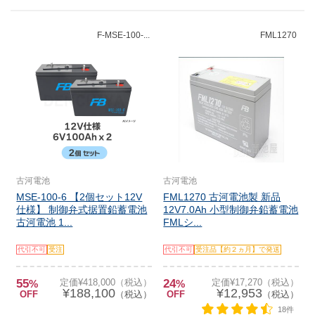
F-MSE-100-...
FML1270
古河電池
古河電池
MSE-100-6 【2個セット12V
FML1270 古河電池製 新品
仕様】 制御弁式据置鉛蓄電池
12V7.0Ah 小型制御弁鉛蓄電池
古河電池 1...
FMLシ...
代引不可
受注
代引不可
受注品【約２ヵ月】で発送
55
定価¥418,000（税込）
24
定価¥17,270（税込）
%
%
¥188,100
¥12,953
OFF
（税込）
OFF
（税込）
18件