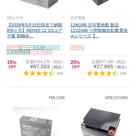
GSユアサ
古河電池
【2026年5月10日現在で納期
12M24B 古河電池製 新品
約5ヶ月】REH40-12 GSユア
12V24Ah 小型制御弁鉛蓄電池
サ製 制御弁...
mシリーズ【...
代引不可
メーカー直送品
相当品あり
入荷待ち
お客様情報確認
メーカー欠品中
15
定価¥104,170（税込）
25
定価¥37,180（税込）
%
%
¥87,503
¥27,885
OFF
（税込）
OFF
（税込）
18件
18件
FML1208
GPE12V24B1