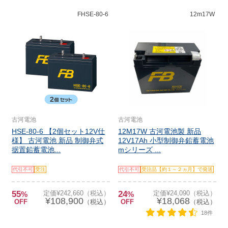
FHSE-80-6
12m17W
古河電池
古河電池
HSE-80-6 【2個セット12V仕
12M17W 古河電池製 新品
様】 古河電池 新品 制御弁式
12V17Ah 小型制御弁鉛蓄電池
据置鉛蓄電池...
mシリーズ ...
代引不可
受注
代引不可
受注品【約１～２ヵ月】で発送
55
定価¥242,660（税込）
24
定価¥24,090（税込）
%
%
¥108,900
¥18,068
OFF
（税込）
OFF
（税込）
18件