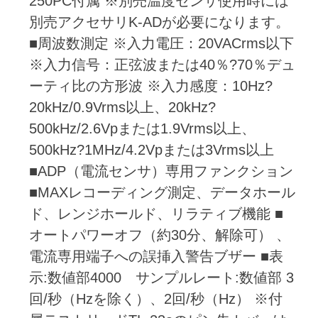
250PC付属 ※別売温度センサ使用時には
別売アクセサリK-ADが必要になります。
■周波数測定 ※入力電圧：20VACrms以下
※入力信号：正弦波または40％?70％デュ
ーティ比の方形波 ※入力感度：10Hz?
20kHz/0.9Vrms以上、20kHz?
500kHz/2.6Vpまたは1.9Vrms以上、
500kHz?1MHz/4.2Vpまたは3Vrms以上
■ADP（電流センサ）専用ファンクション
■MAXレコーディング測定、データホール
ド、レンジホールド、リラティブ機能 ■
オートパワーオフ（約30分、解除可） 、
電流専用端子への誤挿入警告ブザー ■表
示:数値部4000 サンプルレート:数値部 3
回/秒（Hzを除く）、2回/秒（Hz） ※付