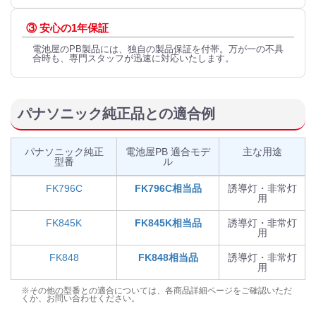
③ 安心の1年保証
電池屋のPB製品には、独自の製品保証を付帯。万が一の不具
合時も、専門スタッフが迅速に対応いたします。
パナソニック純正品との適合例
パナソニック純正
電池屋PB 適合モデ
主な用途
型番
ル
FK796C
FK796C相当品
誘導灯・非常灯
用
FK845K
FK845K相当品
誘導灯・非常灯
用
FK848
FK848相当品
誘導灯・非常灯
用
※その他の型番との適合については、各商品詳細ページをご確認いただ
くか、お問い合わせください。