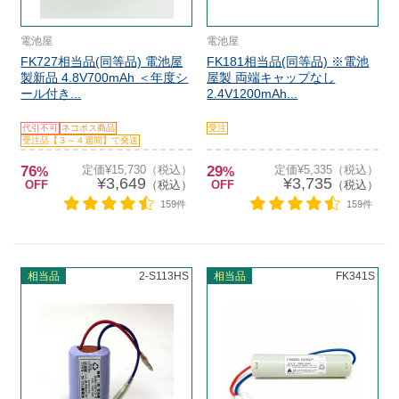
電池屋
電池屋
FK727相当品(同等品) 電池屋
FK181相当品(同等品) ※電池
製新品 4.8V700mAh ＜年度シ
屋製 両端キャップなし
ール付き...
2.4V1200mAh...
代引不可
ネコポス商品
受注
受注品【３～４週間】で発送
76
定価¥15,730（税込）
29
定価¥5,335（税込）
%
%
¥3,649
¥3,735
OFF
（税込）
OFF
（税込）
159件
159件
相当品
2-S113HS
相当品
FK341S