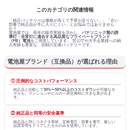
このカテゴリの関連情報
「純正バッテリーは価格が高くて予算が足りない…」「古い
型番で純正品が手に入りにくい」とお悩みではありません
か？
電池屋では、長年の販売実績を活かし、
パナソニック製の誘
導灯・非常灯に適合する高品質なプライベートブランド
（PB）電池
をご用意しています。 官公庁や大手企業様への納
入実績も豊富な、信頼の互換バッテリーです。
電池屋ブランド（互換品）が選ばれる理由
① 圧倒的なコストパフォーマンス
純正品と比較して
30%〜50%以上のコストダウン
が可能なモ
デルも。マンションやビルの一斉交換時に大きな差が出ま
す。
② 純正品と同等の安全基準
純正品と同じコネクタ形状、定格電圧・容量を遵守。厳しい
品質管理をクリアしたセルのみを使用しています。