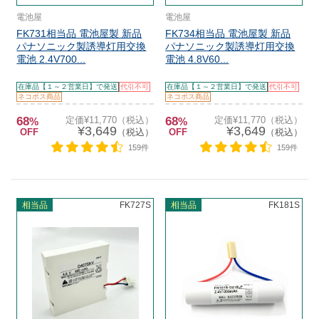
電池屋
電池屋
FK731相当品 電池屋製 新品
FK734相当品 電池屋製 新品
パナソニック製誘導灯用交換
パナソニック製誘導灯用交換
電池 2.4V700...
電池 4.8V60...
在庫品【１～２営業日】で発送
代引不可
在庫品【１～２営業日】で発送
代引不可
ネコポス商品
ネコポス商品
68
定価¥11,770（税込）
68
定価¥11,770（税込）
%
%
¥3,649
¥3,649
OFF
（税込）
OFF
（税込）
159件
159件
相当品
FK727S
相当品
FK181S