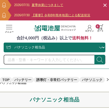
2026/07/31
夏季休業につきまして
2026/07/30
【重要】令和8年熊本地震による配送状況
0
ログイン
カート
メニュー
合計4,000円（税込み）以上で
送料無料！
TOP
バッテリー
誘導灯・非常灯バッテリー
パナソニック
パナソニック相当品
パナソニック相当品