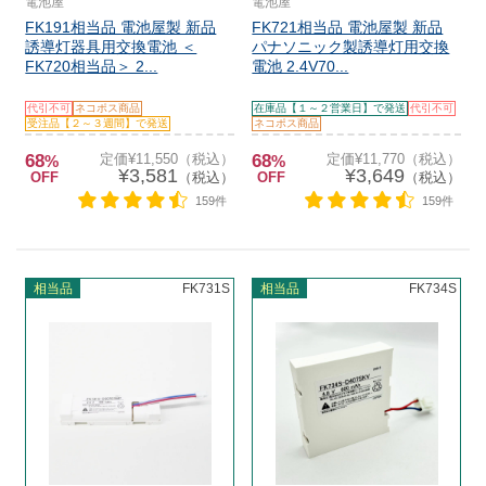
電池屋
電池屋
FK191相当品 電池屋製 新品
FK721相当品 電池屋製 新品
誘導灯器具用交換電池 ＜
パナソニック製誘導灯用交換
FK720相当品＞ 2...
電池 2.4V70...
代引不可
ネコポス商品
在庫品【１～２営業日】で発送
代引不可
受注品【２～３週間】で発送
ネコポス商品
68
定価¥11,550（税込）
68
定価¥11,770（税込）
%
%
¥3,581
¥3,649
OFF
（税込）
OFF
（税込）
159件
159件
相当品
FK731S
相当品
FK734S