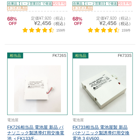
在庫品【１～２営業日】で発送
代引不可
在庫品【１～２営業日】で発送
代引不可
ネコポス商品
ネコポス商品
68
定価¥7,920（税込）
68
定価¥7,920（税込）
%
%
¥2,456
¥2,456
OFF
（税込）
OFF
（税込）
159件
159件
相当品
FK726S
相当品
FK733S
電池屋
電池屋
FK726相当品 電池屋 新品 パ
FK733相当品 電池屋製 新品
ナソニック製誘導灯用交換電
パナソニック製誘導灯用交換
池 ＜FK133/F...
電池 3.6V600...