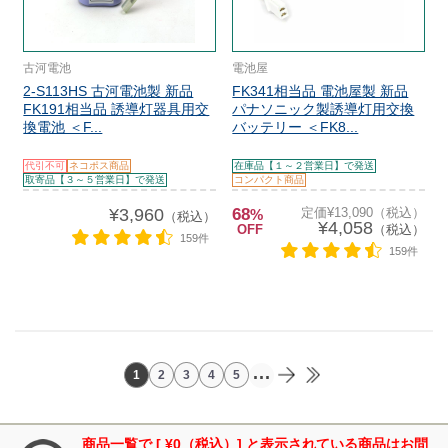
古河電池
電池屋
2-S113HS 古河電池製 新品
FK341相当品 電池屋製 新品
FK191相当品 誘導灯器具用交
パナソニック製誘導灯用交換
換電池 ＜F...
バッテリー ＜FK8...
代引不可
ネコポス商品
在庫品【１～２営業日】で発送
取寄品【３～５営業日】で発送
コンパクト商品
¥3,960
68
定価¥13,090（税込）
%
（税込）
¥4,058
OFF
（税込）
159件
159件
...
1
2
3
4
5
商品一覧で [ ¥0（税込）] と表示されている商品はお問