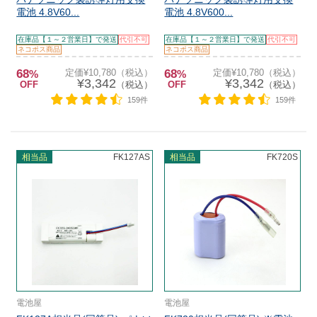
電池 4.8V60...
電池 4.8V600...
在庫品【１～２営業日】で発送
代引不可
在庫品【１～２営業日】で発送
代引不可
ネコポス商品
ネコポス商品
68
定価¥10,780（税込）
68
定価¥10,780（税込）
%
%
¥3,342
¥3,342
OFF
（税込）
OFF
（税込）
159件
159件
相当品
FK127AS
相当品
FK720S
電池屋
電池屋