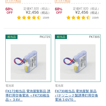
ネコポス商品
ネコポス商品
68
定価¥7,920（税込）
68
定価¥7,920（税込）
%
%
¥2,456
¥2,456
OFF
（税込）
OFF
（税込）
159件
159件
相当品
FK172S
相当品
FK730S
電池屋
電池屋
FK172相当品 電池屋製新品 誘
FK730相当品 電池屋製 新品
導灯用交換電池 ＜FK730相当
パナソニック製誘導灯用交換
品＞ 3.6V...
電池 3.6V70...