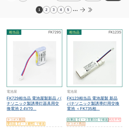
...
1
2
3
4
5
相当品
FK729S
相当品
FK123S
電池屋
電池屋
FK729相当品 電池屋製新品 パ
FK123相当品 電池屋製 新品
ナソニック製誘導灯器具用交
パナソニック製誘導灯用交換
換電池 2.4V70...
電池 ＜FK735相...
ネコポス商品
在庫品【１～２営業日】で発送
代引不可
受注品【２～３週間】で発送
ネコポス商品