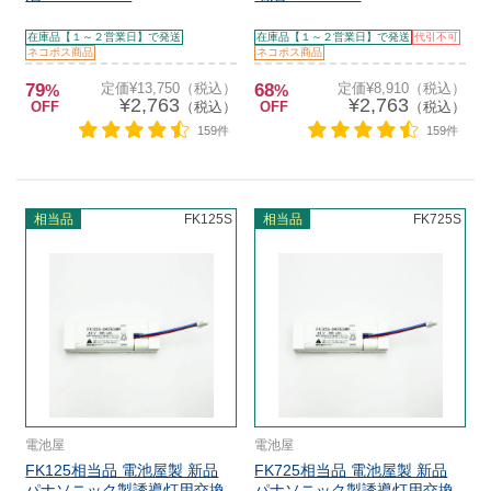
在庫品【１～２営業日】で発送
在庫品【１～２営業日】で発送
代引不可
ネコポス商品
ネコポス商品
79
定価¥13,750（税込）
68
定価¥8,910（税込）
%
%
¥2,763
¥2,763
OFF
（税込）
OFF
（税込）
159件
159件
相当品
FK125S
相当品
FK725S
電池屋
電池屋
FK125相当品 電池屋製 新品
FK725相当品 電池屋製 新品
パナソニック製誘導灯用交換
パナソニック製誘導灯用交換