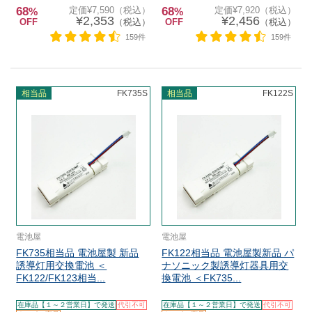
68
定価¥7,590（税込）
68
定価¥7,920（税込）
%
%
¥2,353
¥2,456
OFF
（税込）
OFF
（税込）
159件
159件
相当品
FK735S
相当品
FK122S
電池屋
電池屋
FK735相当品 電池屋製 新品
FK122相当品 電池屋製新品 パ
誘導灯用交換電池 ＜
ナソニック製誘導灯器具用交
FK122/FK123相当...
換電池 ＜FK735...
在庫品【１～２営業日】で発送
代引不可
在庫品【１～２営業日】で発送
代引不可