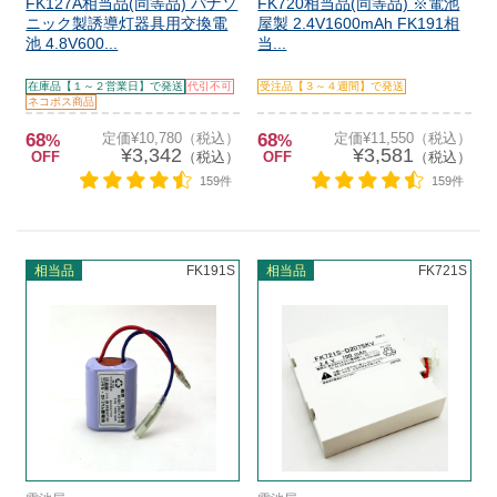
FK127A相当品(同等品) パナソ
FK720相当品(同等品) ※電池
ニック製誘導灯器具用交換電
屋製 2.4V1600mAh FK191相
池 4.8V600...
当...
在庫品【１～２営業日】で発送
代引不可
受注品【３～４週間】で発送
ネコポス商品
68
定価¥10,780（税込）
68
定価¥11,550（税込）
%
%
¥3,342
¥3,581
OFF
（税込）
OFF
（税込）
159件
159件
相当品
FK191S
相当品
FK721S